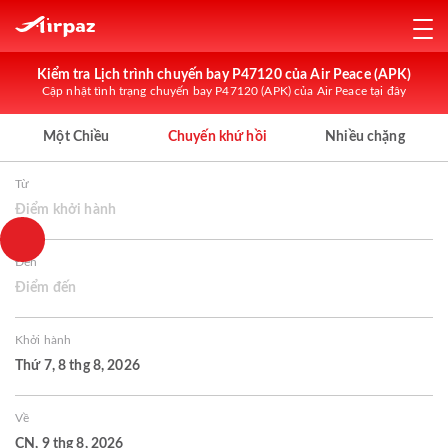
Kiểm tra Lịch trình chuyến bay P47120 của Air Peace (APK)
Cập nhật tình trạng chuyến bay P47120 (APK) của Air Peace tại đây
Một Chiều
Chuyến khứ hồi
Nhiều chặng
Từ
Điểm khởi hành
Đến
Điểm đến
Khởi hành
Thứ 7, 8 thg 8, 2026
Về
CN, 9 thg 8, 2026