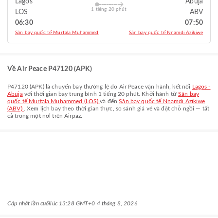
Lagos
Abuja
1 tiếng 20 phút
LOS
ABV
06:30
07:50
Sân bay quốc tế Murtala Muhammed
Sân bay quốc tế Nnamdi Azikiwe
Về Air Peace P47120 (APK)
P47120
(
APK
) là chuyến bay thường lệ do
Air Peace
vận hành, kết nối
Lagos -
Abuja
với thời gian bay trung bình
1 tiếng 20 phút
. Khởi hành từ
Sân bay
quốc tế Murtala Muhammed (LOS)
và đến
Sân bay quốc tế Nnamdi Azikiwe
(ABV)
. Xem lịch bay theo thời gian thực, so sánh giá vé và đặt chỗ ngồi — tất
cả trong một nơi trên Airpaz.
Cập nhật lần cuối
lúc 13:28 GMT+0 4 tháng 8, 2026