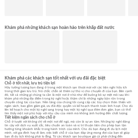
Khám phá những khách sạn hoàn hảo trên khắp đất nước
Khám phá các khách sạn tốt nhất với ưu đãi đặc biệt
Chỗ ở tốt nhất, lưu trú tiện lợi
Hãy tưởng tượng bạn đang ở trong một khách sạn thoải mái với các tiện nghi hữu ích
trong thời gian lưu trú. Nó chắc chắn sẽ thêm sự thú vị cho chuyến đi của bạn. Bên cạnh
đó, tất cả những gì chúng ta cần là một nơi ở nhà như để buông bỏ sự mệt mỏi sau khi
khám phá những địa điểm trong kỳ nghỉ hoặc thậm chí là những ngày bận rộn trong
chuyến công tác của bạn. Nền tảng của chúng tôi cung cấp các tùy chọn thân thiện với
ngân sách, bao gồm giảm giá, ưu đãi độc quyền và kế hoạch thanh toán linh hoạt. Cho dù
lên kế hoạch cho một kỳ nghỉ sang trọng hay một kỳ nghỉ qua đêm đơn giản, bạn có thể
tìm thấy một nơi phù hợp với nhu cầu của mình mà không ảnh hưởng đến chất lượng.
Tiết kiệm ngân sách cho chỗ ở
Chỗ ở tuyệt vời không chỉ về một nơi để ngủ, mà còn là sự an tâm. Những kỳ nghỉ đáng
tin cậy với dịch vụ xuất sắc, tiêu chuẩn an toàn và vị trí thuận tiện cho phép bạn tận
hưởng từng khoảnh khắc trong hành trình của mình. Cho dù bạn đang đi du lịch một
mình, với gia đình hay đi làm, việc biết chỗ ở của bạn đáp ứng mong đợi của bạn sẽ giúp
bạn đi du lịch không phải lo lắng. Từ các khách sạn boutique giá cả phải chăng đến