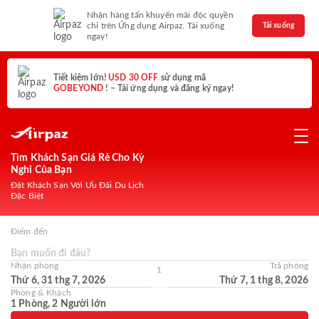
Nhận hàng tấn khuyến mãi độc quyền
chỉ trên Ứng dụng Airpaz. Tải xuống
Tải xuống
ngay!
Tiết kiệm lớn!
USD 30 OFF
sử dụng mã
GOBEYOND
! – Tải ứng dụng và đăng ký ngay!
Tìm Khách Sạn Giá Rẻ Cho Kỳ
Nghỉ Của Bạn
Đặt Khách Sạn Với Ưu Đãi Du Lịch
Đặc Biệt
Điểm đến
Bạn muốn đi đâu?
Nhận phòng
Trả phòng
1
Thứ 6, 31 thg 7, 2026
Thứ 7, 1 thg 8, 2026
Phòng & Khách
1 Phòng, 2 Người lớn