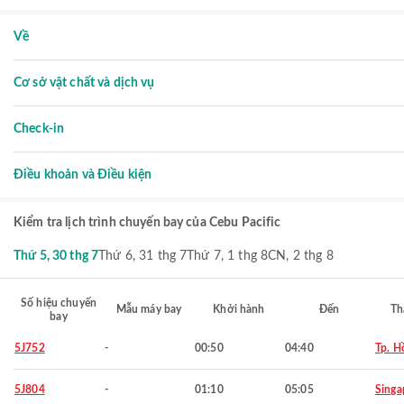
Về
Cơ sở vật chất và dịch vụ
Check-in
Điều khoản và Điều kiện
Kiểm tra lịch trình chuyến bay của Cebu Pacific
Thứ 5, 30 thg 7
Thứ 6, 31 thg 7
Thứ 7, 1 thg 8
CN, 2 thg 8
Số hiệu chuyến
Mẫu máy bay
Khởi hành
Đến
Th
bay
5J752
-
00:50
04:40
Tp. H
5J804
-
01:10
05:05
Singa