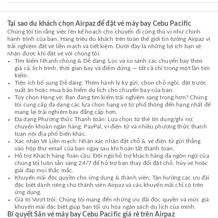
Tại sao du khách chọn Airpaz để đặt vé máy bay Cebu Pacific
Chúng tôi tin rằng việc lên kế hoạch cho chuyến đi cũng thú vị như chính
hành trình của bạn. Hàng triệu du khách trên toàn thế giới tin tưởng Airpaz vì
trải nghiệm đặt vé liền mạch và tiết kiệm. Dưới đây là những lợi ích bạn sẽ
nhận được khi đặt vé với chúng tôi:
Tìm kiếm Nhanh chóng & Dễ dàng: Lọc và so sánh các chuyến bay theo
giá cả, lịch trình, thời gian bay và điểm dừng — tất cả chỉ trong một lần tìm
kiếm.
Tiện ích bổ sung Dễ dàng: Thêm hành lý ký gửi, chọn chỗ ngồi, đặt trước
suất ăn hoặc mua bảo hiểm du lịch cho chuyến bay của bạn.
Tùy chọn Hạng vé: Bạn đang tìm kiếm trải nghiệm sang trọng hơn? Chúng
tôi cung cấp đa dạng các lựa chọn hạng vé từ phổ thông đến hạng nhất để
mang lại trải nghiệm bay đẳng cấp hơn.
Đa dạng Phương thức Thanh toán: Lựa chọn từ thẻ tín dụng/ghi nợ,
chuyển khoản ngân hàng, PayPal, ví điện tử và nhiều phương thức thanh
toán nội địa phổ biến khác.
Xác nhận Vé Liền mạch: Nhận xác nhận đặt chỗ & vé điện tử gửi thẳng
vào hộp thư email của bạn ngay sau khi hoàn tất thanh toán.
Hỗ trợ Khách hàng Toàn cầu: Đội ngũ hỗ trợ khách hàng đa ngôn ngữ của
chúng tôi luôn sẵn sàng 24/7 để hỗ trợ bạn thay đổi đặt chỗ, hủy vé hoặc
giải đáp mọi thắc mắc.
Khuyến mãi độc quyền cho ứng dụng & thành viên: Tận hưởng các ưu đãi
đặc biệt dành riêng cho thành viên Airpaz và các khuyến mãi chỉ có trên
ứng dụng.
Giá trị Vượt trội: Chúng tôi mang đến những ưu đãi độc quyền và mức giá
khuyến mãi đặc biệt giúp bạn tối ưu hóa ngân sách du lịch của mình.
Bí quyết Săn vé máy bay Cebu Pacific giá rẻ trên Airpaz