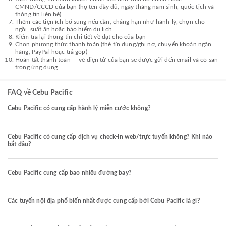
CMND/CCCD của bạn (họ tên đầy đủ, ngày tháng năm sinh, quốc tịch và
thông tin liên hệ)
Thêm các tiện ích bổ sung nếu cần, chẳng hạn như hành lý, chọn chỗ
ngồi, suất ăn hoặc bảo hiểm du lịch
Kiểm tra lại thông tin chi tiết về đặt chỗ của bạn
Chọn phương thức thanh toán (thẻ tín dụng/ghi nợ, chuyển khoản ngân
hàng, PayPal hoặc trả góp)
Hoàn tất thanh toán — vé điện tử của bạn sẽ được gửi đến email và có sẵn
trong ứng dụng
FAQ về Cebu Pacific
Cebu Pacific có cung cấp hành lý miễn cước không?
Cebu Pacific có cung cấp dịch vụ check-in web/trực tuyến không? Khi nào
bắt đầu?
Cebu Pacific cung cấp bao nhiêu đường bay?
Các tuyến nội địa phổ biến nhất được cung cấp bởi Cebu Pacific là gì?