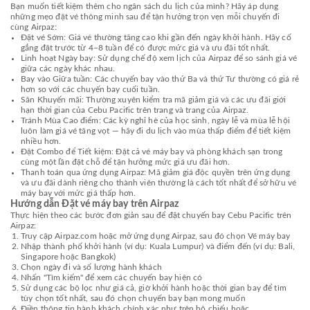
Bạn muốn tiết kiệm thêm cho ngân sách du lịch của mình? Hãy áp dụng
những mẹo đặt vé thông minh sau để tận hưởng trọn vẹn mỗi chuyến đi
cùng Airpaz:
Đặt vé Sớm: Giá vé thường tăng cao khi gần đến ngày khởi hành. Hãy cố
gắng đặt trước từ 4–8 tuần để có được mức giá và ưu đãi tốt nhất.
Linh hoạt Ngày bay: Sử dụng chế độ xem lịch của Airpaz để so sánh giá vé
giữa các ngày khác nhau.
Bay vào Giữa tuần: Các chuyến bay vào thứ Ba và thứ Tư thường có giá rẻ
hơn so với các chuyến bay cuối tuần.
Săn Khuyến mãi: Thường xuyên kiểm tra mã giảm giá và các ưu đãi giới
hạn thời gian của Cebu Pacific trên trang và trang của Airpaz.
Tránh Mùa Cao điểm: Các kỳ nghỉ hè của học sinh, ngày lễ và mùa lễ hội
luôn làm giá vé tăng vọt — hãy đi du lịch vào mùa thấp điểm để tiết kiệm
nhiều hơn.
Đặt Combo để Tiết kiệm: Đặt cả vé máy bay và phòng khách sạn trong
cùng một lần đặt chỗ để tận hưởng mức giá ưu đãi hơn.
Thanh toán qua ứng dụng Airpaz: Mã giảm giá độc quyền trên ứng dụng
và ưu đãi dành riêng cho thành viên thường là cách tốt nhất để sở hữu vé
máy bay với mức giá thấp hơn.
Hướng dẫn Đặt vé máy bay trên Airpaz
Thực hiện theo các bước đơn giản sau để đặt chuyến bay Cebu Pacific trên
Airpaz:
Truy cập Airpaz.com hoặc mở ứng dụng Airpaz, sau đó chọn Vé máy bay
Nhập thành phố khởi hành (ví dụ: Kuala Lumpur) và điểm đến (ví dụ: Bali,
Singapore hoặc Bangkok)
Chọn ngày đi và số lượng hành khách
Nhấn "Tìm kiếm" để xem các chuyến bay hiện có
Sử dụng các bộ lọc như giá cả, giờ khởi hành hoặc thời gian bay để tìm
tùy chọn tốt nhất, sau đó chọn chuyến bay bạn mong muốn
Điền thông tin hành khách chính xác như trên hộ chiếu hoặc