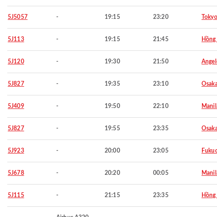
5J5057
-
19:15
23:20
Toky
5J113
-
19:15
21:45
Hồng
5J120
-
19:30
21:50
Angel
5J827
-
19:35
23:10
Osaka
5J409
-
19:50
22:10
Manil
5J827
-
19:55
23:35
Osaka
5J923
-
20:00
23:05
Fuku
5J678
-
20:20
00:05
Manil
5J115
-
21:15
23:35
Hồng