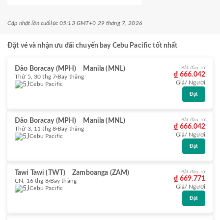
Cập nhật lần cuối
lúc 05:13 GMT+0 29 tháng 7, 2026
Đặt vé và nhận ưu đãi chuyến bay Cebu Pacific tốt nhất
Đảo Boracay (MPH)
Manila (MNL)
Bắt đầu từ
₫ 666.042
Thứ 5, 30 thg 7
Bay thẳng
Giá/ Người
Cebu Pacific
Đặt
Đảo Boracay (MPH)
Manila (MNL)
Bắt đầu từ
₫ 666.042
Thứ 3, 11 thg 8
Bay thẳng
Giá/ Người
Cebu Pacific
Đặt
Tawi Tawi (TWT)
Zamboanga (ZAM)
Bắt đầu từ
₫ 669.771
CN, 16 thg 8
Bay thẳng
Giá/ Người
Cebu Pacific
Đặt