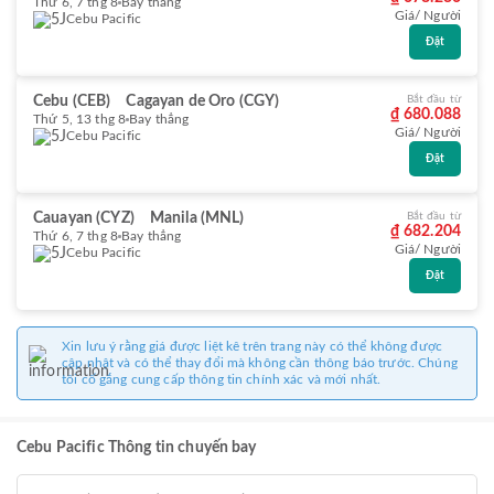
Thứ 6, 7 thg 8
Bay thẳng
Giá/ Người
Cebu Pacific
Đặt
Cebu (CEB)
Cagayan de Oro (CGY)
Bắt đầu từ
₫ 680.088
Thứ 5, 13 thg 8
Bay thẳng
Giá/ Người
Cebu Pacific
Đặt
Cauayan (CYZ)
Manila (MNL)
Bắt đầu từ
₫ 682.204
Thứ 6, 7 thg 8
Bay thẳng
Giá/ Người
Cebu Pacific
Đặt
Xin lưu ý rằng giá được liệt kê trên trang này có thể không được
cập nhật và có thể thay đổi mà không cần thông báo trước. Chúng
tôi cố gắng cung cấp thông tin chính xác và mới nhất.
Cebu Pacific Thông tin chuyến bay