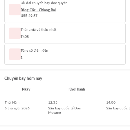
Ưu đãi chuyến bay độc quyền
Băng Cốc - Chiang Rai
US$ 49.67
Tháng giá vé thấp nhất
Th08
Tổng số điểm đến
1
Chuyến bay hôm nay
Ngày
Khởi hành
Thứ Năm
12:35
14:00
6 tháng 8, 2026
Sân bay quốc tế Don
Sân bay quốc t
Mueang