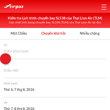
Kiểm tra Lịch trình chuyến bay SL538 của Thai Lion Air (TLM)
Cập nhật tình trạng chuyến bay SL538 (TLM) của Thai Lion Air tại đây
Một Chiều
Chuyến khứ hồi
Nhiều chặng
Từ
Điểm khởi hành
Đến
Điểm đến
Khởi hành
Thứ 6, 7 thg 8, 2026
Về
Thứ 7, 8 thg 8, 2026