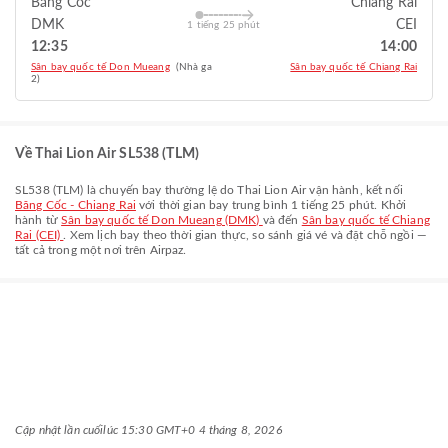
Băng Cốc
Chiang Rai
DMK
CEI
1 tiếng 25 phút
12:35
14:00
Sân bay quốc tế Don Mueang
(Nhà ga
Sân bay quốc tế Chiang Rai
2)
Về Thai Lion Air SL538 (TLM)
SL538
(
TLM
) là chuyến bay thường lệ do
Thai Lion Air
vận hành, kết nối
Băng Cốc - Chiang Rai
với thời gian bay trung bình
1 tiếng 25 phút
. Khởi
hành từ
Sân bay quốc tế Don Mueang (DMK)
và đến
Sân bay quốc tế Chiang
Rai (CEI)
. Xem lịch bay theo thời gian thực, so sánh giá vé và đặt chỗ ngồi —
tất cả trong một nơi trên Airpaz.
Cập nhật lần cuối
lúc 15:30 GMT+0 4 tháng 8, 2026