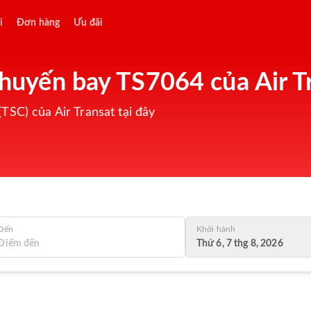
i
Đơn hàng
Ưu đãi
chuyến bay TS7064 của Air T
TSC) của Air Transat tại đây
Đến
Khởi hành
Thứ 6, 7 thg 8, 2026