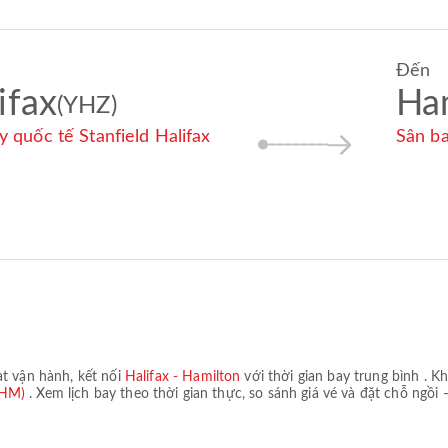
Đến
ifax
Ha
(YHZ)
y quốc tế Stanfield Halifax
Sân b
at
vận hành, kết nối
Halifax - Hamilton
với thời gian bay trung bình
. K
(YHM)
. Xem lịch bay theo thời gian thực, so sánh giá vé và đặt chỗ ngồi 