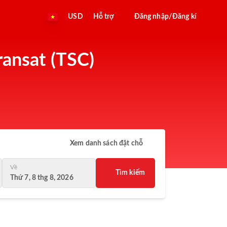
USD
Hỗ trợ
Đăng nhập/Đăng kí
ransat (TSC)
Xem danh sách đặt chỗ
Về
Tìm kiếm
Thứ 7, 8 thg 8, 2026