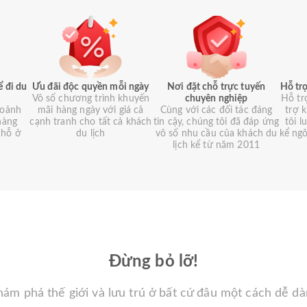
ể đi du
Ưu đãi độc quyền mỗi ngày
Nơi đặt chỗ trực tuyến
Hỗ trợ
Vô số chương trình khuyến
chuyên nghiệp
Hỗ tr
hoảnh
mãi hàng ngày với giá cả
Cùng với các đối tác đáng
trợ 
hàng
cạnh tranh cho tất cả khách
tin cậy, chúng tôi đã đáp ứng
tôi 
chỗ ở
du lịch
vô số nhu cầu của khách du
kể ng
lịch kể từ năm 2011
Đừng bỏ lỡ!
ám phá thế giới và lưu trú ở bất cứ đâu một cách dễ d