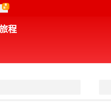
最
新！
旅程