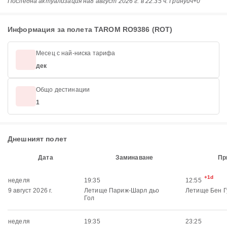
Последна актуализация на
8 август 2026 г. в 22:35 ч. Гринуич+0
Информация за полета TAROM RO9386 (ROT)
Месец с най-ниска тарифа
дек
Общо дестинации
1
Днешният полет
Дата
Заминаване
Пр
+1d
неделя
19:35
12:55
9 август 2026 г.
Летище Париж-Шарл дьо
Летище Бен Г
Гол
неделя
19:35
23:25