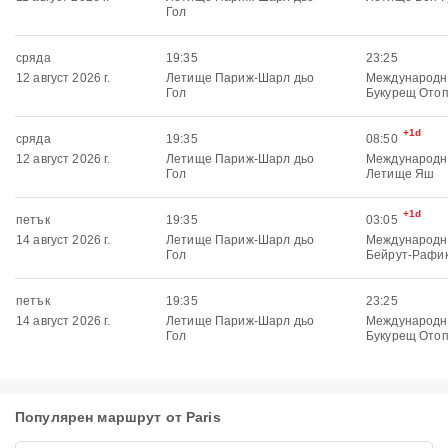
Гол
сряда
19:35
23:25
12 август 2026 г.
Летище Париж-Шарл дьо
Международн
Гол
Букурещ Ото
+1d
сряда
19:35
08:50
12 август 2026 г.
Летище Париж-Шарл дьо
Международн
Гол
Летище Яш
+1d
петък
19:35
03:05
14 август 2026 г.
Летище Париж-Шарл дьо
Международн
Гол
Бейрут-Рафи
петък
19:35
23:25
14 август 2026 г.
Летище Париж-Шарл дьо
Международн
Гол
Букурещ Ото
Популярен маршрут от Paris