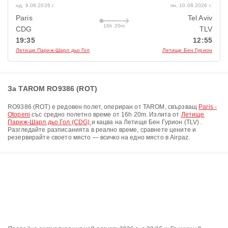
нд, 9.08.2026 г.
пн, 10.08.2026 г.
Paris
Tel Aviv
16h 20m
CDG
TLV
19:35
12:55
Летище Париж-Шарл дьо Гол
Летище Бен Гурион
За TAROM RO9386 (ROT)
RO9386
(
ROT
) е редовен полет, опериран от
TAROM
, свързващ
Paris -
Otopeni
със средно полетно време от
16h 20m
. Излита от
Летище
Париж-Шарл дьо Гол (CDG)
и кацва на
Летище Бен Гурион (TLV)
.
Разгледайте разписанията в реално време, сравнете цените и
резервирайте своето място — всичко на едно място в Airpaz.