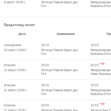
9 август 2026 г.
Летище Париж-Шарл дьо
Международн
Гол
Букурещ Ото
Предстоящ полет
Дата
Заминаване
Пр
понеделник
19:35
23:25
10 август 2026 г.
Летище Париж-Шарл дьо
Международн
Гол
Букурещ Ото
+1d
вторник
19:35
03:25
11 август 2026 г.
Летище Париж-Шарл дьо
Международн
Гол
Аман Кралиц
вторник
19:35
23:25
11 август 2026 г.
Летище Париж-Шарл дьо
Международн
Гол
Букурещ Ото
+1d
вторник
19:35
12:55
11 август 2026 г.
Летище Париж-Шарл дьо
Летище Бен Г