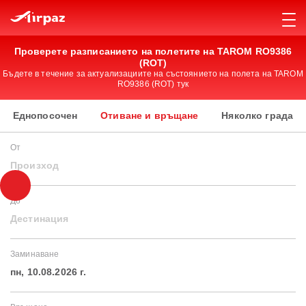
Проверете разписанието на полетите на TAROM RO9386
(ROT)
Бъдете в течение за актуализациите на състоянието на полета на TAROM
RO9386 (ROT) тук
Еднопосочен
Отиване и връщане
Няколко града
От
Произход
До
Дестинация
Заминаване
пн, 10.08.2026 г.