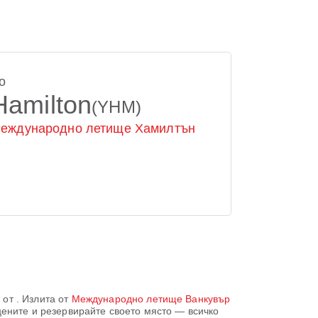
о
Hamilton
(YHM)
еждународно летище Хамилтън
 от
. Излита от
Международно летище Ванкувър
цените и резервирайте своето място — всичко