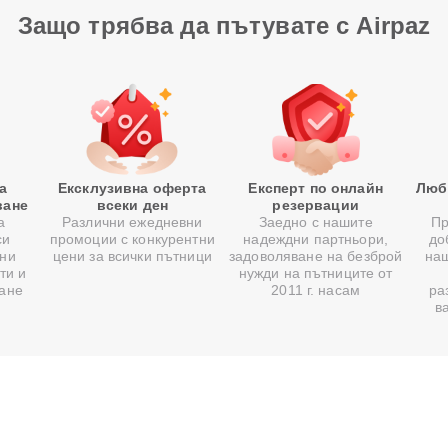
Защо трябва да пътувате с Airpaz
а
Ексклузивна оферта
Експерт по онлайн
Люб
ване
всеки ден
резервации
а
Различни ежедневни
Заедно с нашите
Пр
си
промоции с конкурентни
надеждни партньори,
до
ни
цени за всички пътници
задоволяване на безброй
на
ти и
нужди на пътниците от
ване
2011 г. насам
ра
в