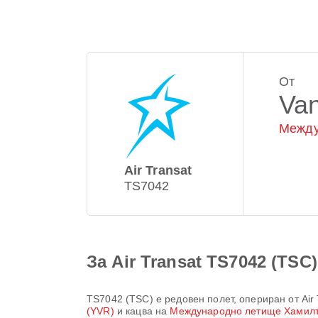
От
Va
Между
Air Transat
TS7042
За Air Transat TS7042 (TSC)
TS7042
(
TSC
) е редовен полет, опериран от
Air
(YVR)
и кацва на
Международно летище Хамил