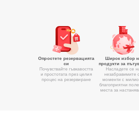
Опростете резервацията
Широк избор н
си
продукти за пъту
Почувствайте гъвкавостта
Насладете се н
и простотата през целия
незабравимите 
процес на резервиране
моменти с милио
благоприятни поле
места за настаня