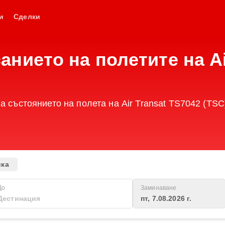
и
Сделки
нието на полетите на Ai
а състоянието на полета на Air Transat TS7042 (TSC
ика
До
Заминаване
пт, 7.08.2026 г.