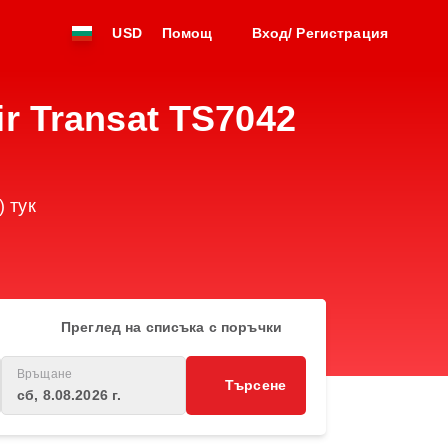
USD
Помощ
Вход/ Регистрация
r Transat TS7042
) тук
Преглед на списъка с поръчки
Връщане
Търсене
сб, 8.08.2026 г.