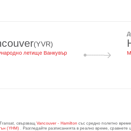
Д
ncouver
(YVR)
народно летище Ванкувър
М
 Transat
, свързващ
Vancouver - Hamilton
със средно полетно време
тън (YHM)
. Разгледайте разписанията в реално време, сравнете 