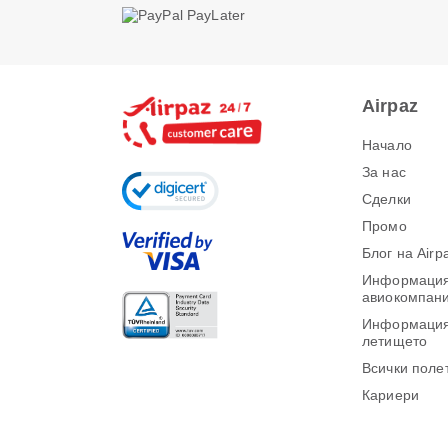
Airpaz
Начало
За нас
Сделки
Промо
Блог на Airp
Информация
авиокомпан
Информация
летището
Всички поле
Кариери