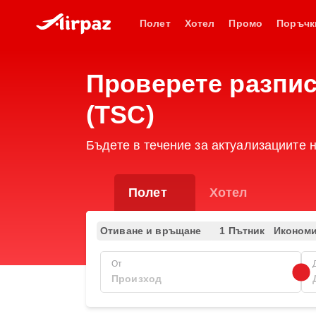
Полет
Хотел
Промо
Поръчк
Проверете разписа
(TSC)
Бъдете в течение за актуализациите н
Полет
Хотел
Отиване и връщане
1 Пътник
Иконом
От