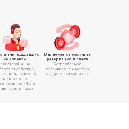
опитна поддръжка
Вълнение от местните
на клиенти
резервации в света
едоставяйки най-
Безпроблемно
брото съдействие,
резервиране с местно
шата поддръжка на
плащане, валута и език
клиенти е на
зположение 24/7 с
ашия местен език