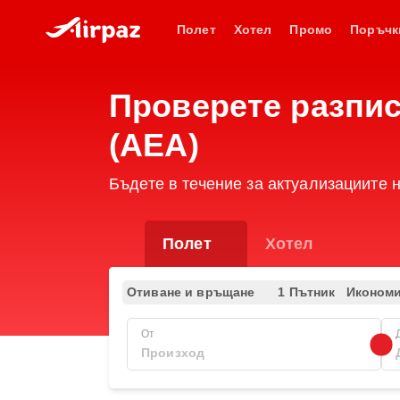
Полет
Хотел
Промо
Поръчк
Проверете разпис
(AEA)
Бъдете в течение за актуализациите н
Полет
Хотел
Отиване и връщане
1 Пътник
Иконом
От