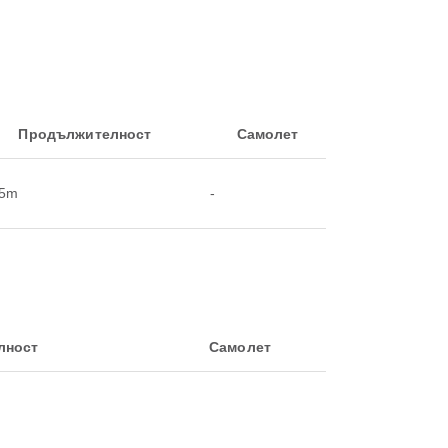
Продължителност
Самолет
15m
-
лност
Самолет