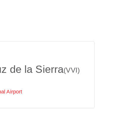
z de la Sierra
(VVI)
nal Airport