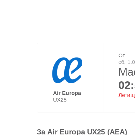
От
сб, 1.
Ma
02
Air Europa
Летищ
UX25
За Air Europa UX25 (AEA)