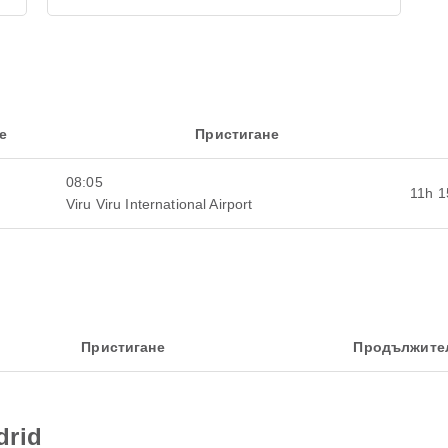
е
Пристигане
08:05
11h 
Viru Viru International Airport
Пристигане
Продължите
drid