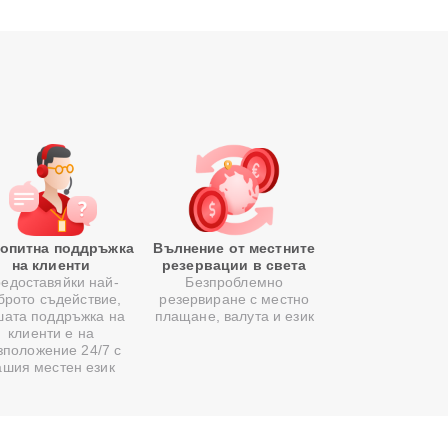
опитна поддръжка
Вълнение от местните
на клиенти
резервации в света
едоставяйки най-
Безпроблемно
брото съдействие,
резервиране с местно
шата поддръжка на
плащане, валута и език
клиенти е на
зположение 24/7 с
ашия местен език