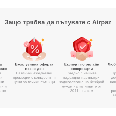
Защо трябва да пътувате с Airpaz
а
Ексклузивна оферта
Експерт по онлайн
Люб
ване
всеки ден
резервации
а
Различни ежедневни
Заедно с нашите
Пр
си
промоции с конкурентни
надеждни партньори,
до
ни
цени за всички пътници
задоволяване на безброй
на
ти и
нужди на пътниците от
ване
2011 г. насам
ра
в