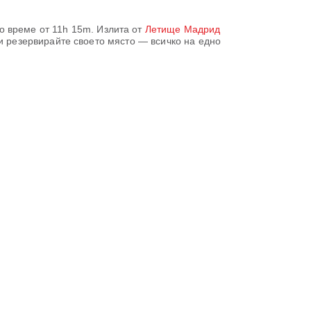
о време от
11h 15m
. Излита от
Летище Мадрид
 и резервирайте своето място — всичко на едно