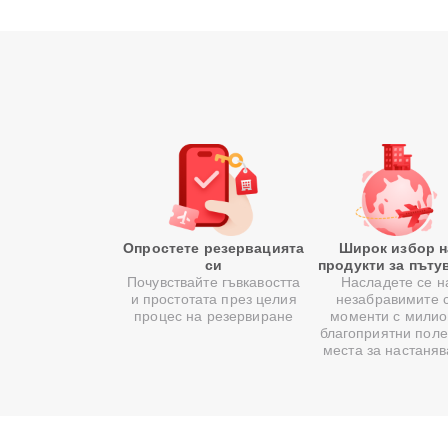
Опростете резервацията
Широк избор н
си
продукти за пъту
Почувствайте гъвкавостта
Насладете се н
и простотата през целия
незабравимите 
процес на резервиране
моменти с милио
благоприятни поле
места за настаня