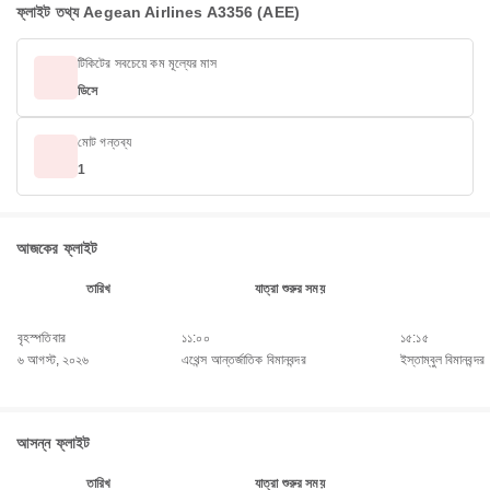
ফ্লাইট তথ্য Aegean Airlines A3356 (AEE)
টিকিটের সবচেয়ে কম মূল্যের মাস
ডিসে
মোট গন্তব্য
1
আজকের ফ্লাইট
তারিখ
যাত্রা শুরুর সময়
বৃহস্পতিবার
১১:০০
১৫:১৫
৬ আগস্ট, ২০২৬
এথেন্স আন্তর্জাতিক বিমানবন্দর
ইস্তাম্বুল বিমানবন্দর
আসন্ন ফ্লাইট
তারিখ
যাত্রা শুরুর সময়