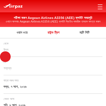
পরীক্ষা করুন Aegean Airlines A3356 (AEE) ফ্লাইট সময়সূচি
এখানে আপনার Aegean Airlines A3356 (AEE) ফ্লাইট স্থিতির সামায়িক হালচাল অদত্ত করুন
ওয়ান ওয়ে
রাউন্ড ট্রিপ
মাল্টি সিটি
থেকে
উৎস
তে
গন্তব্য
যাত্রা শুরুর সময়
শুক্র, ৭ আগ, ২০২৬
ফেরত আসা
শনি, ৮ আগ, ২০২৬