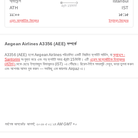
অ্যাথেন্স
Istanbul
4ঘন্টা 15মিনিট
ATH
IST
১১:০০
১৫:১৫
এথেন্স আন্তর্জাতিক বিমানবন্দর
ইস্তাম্বুল বিমানবন্দর
Aegean Airlines A3356 (AEE) সম্পর্কে
A3356
(
AEE
) হলো
Aegean Airlines
পরিচালিত একটি নিয়মিত ফ্লাইট সার্ভিস, যা
অ্যাথেন্স -
Santorini
সংযুক্ত করে এবং গড় ফ্লাইট সময়
4ঘন্টা 15মিনিট
। এটি
এথেন্স আন্তর্জাতিক বিমানবন্দর
(ATH)
থেকে ছেড়ে
ইস্তাম্বুল বিমানবন্দর (IST)
-এ পৌঁছায়। রিয়েল-টাইম সময়সূচি দেখুন, ভাড়া তুলনা করুন
এবং আপনার আসন বুক করুন — সবকিছু এক জায়গায় Airpaz-এ।
সর্বশেষ আপডেট
৪ আগস্ট, ২০২৬ এ ০১:২৪ AM GMT +০