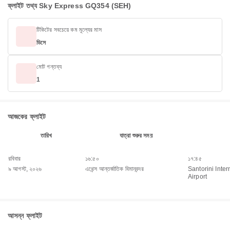
ফ্লাইট তথ্য Sky Express GQ354 (SEH)
টিকিটের সবচেয়ে কম মূল্যের মাস
ডিসে
মোট গন্তব্য
1
আজকের ফ্লাইট
তারিখ
যাত্রা শুরুর সময়
রবিবার
১৬:৫০
১৭:৪৫
৯ আগস্ট, ২০২৬
এথেন্স আন্তর্জাতিক বিমানবন্দর
Santorini Inter
Airport
আসন্ন ফ্লাইট