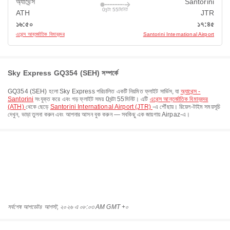
অ্যাথেন্স
Santorini
0ঘন্টা 55মিনিট
ATH
JTR
১৬:৫০
১৭:৪৫
এথেন্স আন্তর্জাতিক বিমানবন্দর
Santorini International Airport
Sky Express GQ354 (SEH) সম্পর্কে
GQ354
(
SEH
) হলো
Sky Express
পরিচালিত একটি নিয়মিত ফ্লাইট সার্ভিস, যা
অ্যাথেন্স -
Santorini
সংযুক্ত করে এবং গড় ফ্লাইট সময়
0ঘন্টা 55মিনিট
। এটি
এথেন্স আন্তর্জাতিক বিমানবন্দর
(ATH)
থেকে ছেড়ে
Santorini International Airport (JTR)
-এ পৌঁছায়। রিয়েল-টাইম সময়সূচি
দেখুন, ভাড়া তুলনা করুন এবং আপনার আসন বুক করুন — সবকিছু এক জায়গায় Airpaz-এ।
সর্বশেষ আপডেট
৪ আগস্ট, ২০২৬ এ ০৮:০৩ AM GMT +০