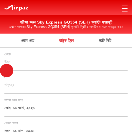
পরীক্ষা করুন Sky Express GQ354 (SEH) ফ্লাইট সময়সূচি
এখানে আপনার Sky Express GQ354 (SEH) ফ্লাইট স্থিতির সামায়িক হালচাল অদত্ত করুন
ওয়ান ওয়ে
রাউন্ড ট্রিপ
মাল্টি সিটি
থেকে
উৎস
তে
গন্তব্য
যাত্রা শুরুর সময়
সোম, ১০ আগ, ২০২৬
ফেরত আসা
মঙ্গল, ১১ আগ, ২০২৬