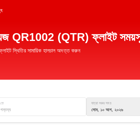
ূহ
রওয়েজ QR1002 (QTR) ফ্লাইট সময়সূ
ইট স্থিতির সামায়িক হালচাল অদত্ত করুন
তে
যাত্রা শুরুর সময়
সোম, ১০ আগ, ২০২৬