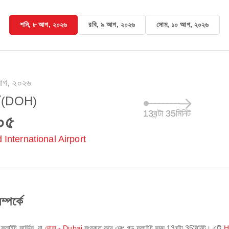
শনি, ৮ আগ, ২০২৬
রবি, ৯ আগ, ২০২৬
সোম, ১০ আগ, ২০২৬
আগ, ২০২৬
া
(DOH)
13ঘন্টা 35মিনিট
০৫
International Airport
পর্কে
ফ্লাইট সার্ভিস, যা
দোহা - Dubai
সংযুক্ত করে এবং গড় ফ্লাইট সময়
13ঘন্টা 35মিনিট
। এটি
H