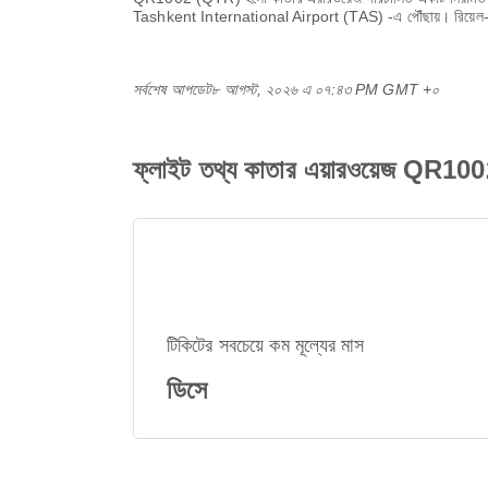
Tashkent International Airport (TAS)
-এ পৌঁছায়। রিয়ে
সর্বশেষ আপডেট
৮ আগস্ট, ২০২৬ এ ০৭:৪৩ PM GMT +০
ফ্লাইট তথ্য কাতার এয়ারওয়েজ QR1
টিকিটের সবচেয়ে কম মূল্যের মাস
ডিসে