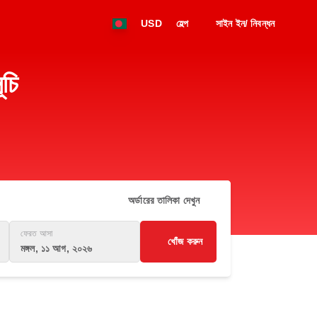
USD
হেল্প
সাইন ইন/ নিবন্ধন
চি
অর্ডারের তালিকা দেখুন
ফেরত আসা
খোঁজ করুন
মঙ্গল, ১১ আগ, ২০২৬