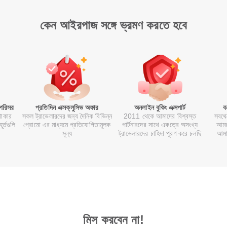
কেন আইরপাজ সঙ্গে ভ্রমণ করতে হবে
 পরিসর
প্রতিদিন এক্সক্লুসিভ অফার
অনলাইন বুকিং এক্সপার্ট
ব
থাকার
সকল ট্রাভেলারদের জন্য দৈনিক বিভিন্ন
2011 থেকে আমাদের বিশ্বস্ত
সবথে
র্তগুলি
প্রোমো এর মাধ্যমে প্রতিযোগিতামূলক
পার্টনারদের সাথে একত্রে অসংখ্য
আমর
মূল্য
ট্রাভেলারদের চাহিদা পূরণ করে চলছি
আমা
মিস করবেন না!