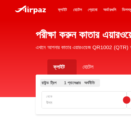
ফ্লাইট
হোটেল
প্রোমো
অর্ডারগুলি
ডিলসম
পরীক্ষা করুন কাতার এয়া
এখানে আপনার কাতার এয়ারওয়েজ QR1002 (QTR) ফ্লা
ফ্লাইট
হোটেল
রাউন্ড ট্রিপ
1 প্যাসেঞ্জার
অর্থনীতি
থেকে