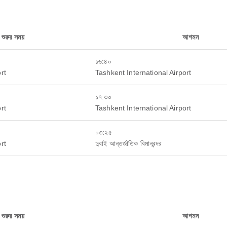
া শুরুর সময়
আগমন
১৬:৪০
rt
Tashkent International Airport
১৭:৩০
rt
Tashkent International Airport
০৩:২৫
rt
দুবাই আন্তর্জাতিক বিমানবন্দর
া শুরুর সময়
আগমন