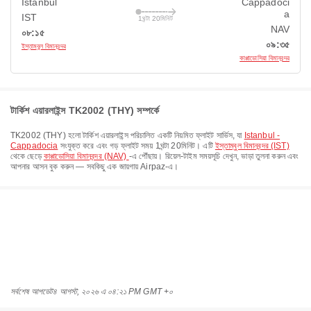
Istanbul
Cappadoci
a
IST
1ঘন্টা 20মিনিট
NAV
০৮:১৫
০৯:৩৫
ইস্তাম্বুল বিমানবন্দর
কাপ্পাডোসিয়া বিমানবন্দর
টার্কিশ এয়ারলাইন্স TK2002 (THY) সম্পর্কে
TK2002
(
THY
) হলো
টার্কিশ এয়ারলাইন্স
পরিচালিত একটি নিয়মিত ফ্লাইট সার্ভিস, যা
Istanbul -
Cappadocia
সংযুক্ত করে এবং গড় ফ্লাইট সময়
1ঘন্টা 20মিনিট
। এটি
ইস্তাম্বুল বিমানবন্দর (IST)
থেকে ছেড়ে
কাপ্পাডোসিয়া বিমানবন্দর (NAV)
-এ পৌঁছায়। রিয়েল-টাইম সময়সূচি দেখুন, ভাড়া তুলনা করুন এবং
আপনার আসন বুক করুন — সবকিছু এক জায়গায় Airpaz-এ।
সর্বশেষ আপডেট
৪ আগস্ট, ২০২৬ এ ০৪:২১ PM GMT +০