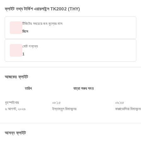
ফ্লাইট তথ্য টার্কিশ এয়ারলাইন্স TK2002 (THY)
টিকিটের সবচেয়ে কম মূল্যের মাস
ডিসে
মোট গন্তব্য
1
আজকের ফ্লাইট
তারিখ
যাত্রা শুরুর সময়
বৃহস্পতিবার
০৮:১৫
০৯:৩৫
৬ আগস্ট, ২০২৬
ইস্তাম্বুল বিমানবন্দর
কাপ্পাডোসিয়া বিমানবন্দ
আসন্ন ফ্লাইট