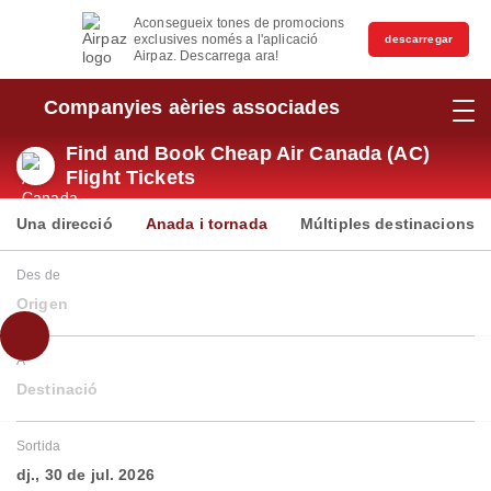
Aconsegueix tones de promocions
exclusives només a l'aplicació
descarregar
Airpaz. Descarrega ara!
Companyies aèries associades
Find and Book Cheap Air Canada (AC)
Flight Tickets
Una direcció
Anada i tornada
Múltiples destinacions
Des de
Origen
A
Destinació
Sortida
dj., 30 de jul. 2026