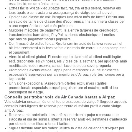
escales, tot en una única cerca.
Extres fàcils: Afegeix equipatge facturat, tria el teu seient, reserva els
teus àpats o contracta una assegurança de viatge per al teu vol.
Opcions de classe de vol: Busques una mica més de luxe? Oferim una
selecció de tarifes de classe des d'econòmica fins a primera classe per
a una experiència de vol més prèmium.
Múltiples mètodes de pagament: Tria entre targetes de crèdit/dèbit,
transferències bancàries, PayPal, carteres electròniques i moltes
opcions de pagament locals populars.
Confirmació de bitllet fluida: Rep la confirmació de la teva reserva i el
bitllet directament a la teva safata d'entrada de correu un cop completat
el pagament.
Atenció al client global: El nostre equip d'atenció al client multilingüe
està disponible les 24 hores, els 7 dies de la setmana per ajudar-te amb
modificacions de reserva, cancel·lacions o qualsevol pregunta.
Promocions exclusives de l'app i per a membres: Gaudeix d'ofertes
especials dissenyades per als membres d'Airpaz i ofertes només per a
l'aplicació.
Un valor excepcional: Assegurem ofertes exclusives i tarifes
promocionals especials perquè puguis treure el màxim profit al teu
pressupost de viatge.
Consells per trobar vols de Air Canada barats a Airpaz
Vols estalviar encara més en el teu pressupost de viatge? Segueix aquests
consells intel·ligents de reserva per treure el màxim profit a cada viatge
amb Airpaz:
Reserva amb antelació: Les tarifes tendeixen a pujar a mesura que
s'acosta el dia de sortida. Intenta reservar amb 4-8 setmanes d'antelació
per obtenir les millors ofertes i tarifes.
Sigues flexible amb les dates: Utilitza la vista de calendari d'Airpaz per