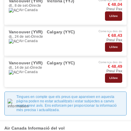
Vancouver (YVR)
Victoria (YYJ)
Comença des de
€ 48,04
dt., 8 de set.
Directe
Preu/ Pax
Air Canada
Llibre
Vancouver (YVR)
Calgary (YYC)
Comença des de
€ 68,43
dj., 24 de set.
Directe
Preu/ Pax
Air Canada
Llibre
Vancouver (YVR)
Calgary (YYC)
Comença des de
€ 48,49
dt., 14 de jul.
Directe
Preu/ Pax
Air Canada
Llibre
Tingues en compte que els preus que apareixen en aquesta
pàgina poden no estar actualitzats i estar subjectes a canvis
sense previ avís. Ens esforcem per proporcionar la informació
més precisa i actualitzada.
Air Canada Informació del vol