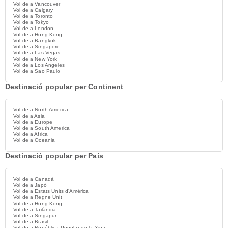
Vol de a Vancouver
Vol de a Calgary
Vol de a Toronto
Vol de a Tokyo
Vol de a London
Vol de a Hong Kong
Vol de a Bangkok
Vol de a Singapore
Vol de a Las Vegas
Vol de a New York
Vol de a Los Angeles
Vol de a Sao Paulo
Destinació popular per Continent
Vol de a North America
Vol de a Asia
Vol de a Europe
Vol de a South America
Vol de a Africa
Vol de a Oceania
Destinació popular per País
Vol de a Canadà
Vol de a Japó
Vol de a Estats Units d'Amèrica
Vol de a Regne Unit
Vol de a Hong Kong
Vol de a Tailàndia
Vol de a Singapur
Vol de a Brasil
Vol de a República Popular de la Xina