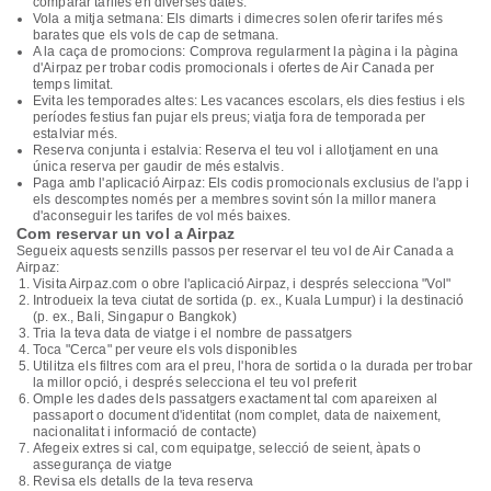
comparar tarifes en diverses dates.
Vola a mitja setmana: Els dimarts i dimecres solen oferir tarifes més
barates que els vols de cap de setmana.
A la caça de promocions: Comprova regularment la pàgina i la pàgina
d'Airpaz per trobar codis promocionals i ofertes de Air Canada per
temps limitat.
Evita les temporades altes: Les vacances escolars, els dies festius i els
períodes festius fan pujar els preus; viatja fora de temporada per
estalviar més.
Reserva conjunta i estalvia: Reserva el teu vol i allotjament en una
única reserva per gaudir de més estalvis.
Paga amb l'aplicació Airpaz: Els codis promocionals exclusius de l'app i
els descomptes només per a membres sovint són la millor manera
d'aconseguir les tarifes de vol més baixes.
Com reservar un vol a Airpaz
Segueix aquests senzills passos per reservar el teu vol de Air Canada a
Airpaz:
Visita Airpaz.com o obre l'aplicació Airpaz, i després selecciona "Vol"
Introdueix la teva ciutat de sortida (p. ex., Kuala Lumpur) i la destinació
(p. ex., Bali, Singapur o Bangkok)
Tria la teva data de viatge i el nombre de passatgers
Toca "Cerca" per veure els vols disponibles
Utilitza els filtres com ara el preu, l'hora de sortida o la durada per trobar
la millor opció, i després selecciona el teu vol preferit
Omple les dades dels passatgers exactament tal com apareixen al
passaport o document d'identitat (nom complet, data de naixement,
nacionalitat i informació de contacte)
Afegeix extres si cal, com equipatge, selecció de seient, àpats o
assegurança de viatge
Revisa els detalls de la teva reserva