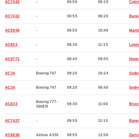
AC7442
-
00:55
06:10
Colo
AC7432
-
00:55
06:20
Bang
AC5936
-
06:55
10:40
Manil
AC853
-
08:30
11:15
Lond
AC9771
-
08:45
09:55
Hong
AC34
Boeing 747
09:20
16:24
Sydn
AC34
Boeing 747
09:20
06:40
Sydn
Boeing 777-
AC833
09:30
11:00
Brus
300ER
AC7427
-
09:55
11:15
Bang
AC6836
Airbus A330
09:55
12:50
Zuric