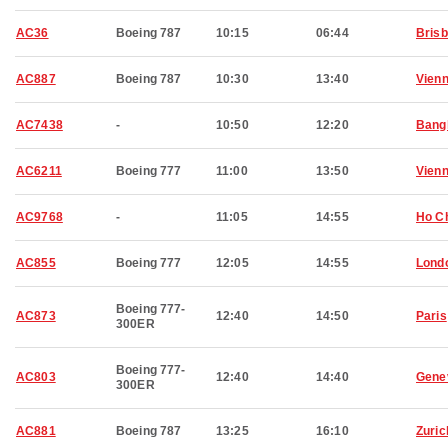
AC36
Boeing 787
10:15
06:44
Bris
AC887
Boeing 787
10:30
13:40
Vien
AC7438
-
10:50
12:20
Bang
AC6211
Boeing 777
11:00
13:50
Vien
AC9768
-
11:05
14:55
Ho Ch
AC855
Boeing 777
12:05
14:55
Lond
Boeing 777-
AC873
12:40
14:50
Paris
300ER
Boeing 777-
AC803
12:40
14:40
Gene
300ER
AC881
Boeing 787
13:25
16:10
Zuric