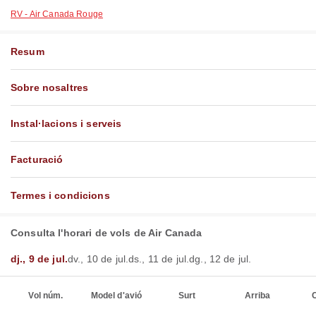
RV - Air Canada Rouge
Resum
Sobre nosaltres
Instal·lacions i serveis
Facturació
Termes i condicions
Consulta l'horari de vols de Air Canada
dj., 9 de jul.
dv., 10 de jul.
ds., 11 de jul.
dg., 12 de jul.
Vol núm.
Model d'avió
Surt
Arriba
C