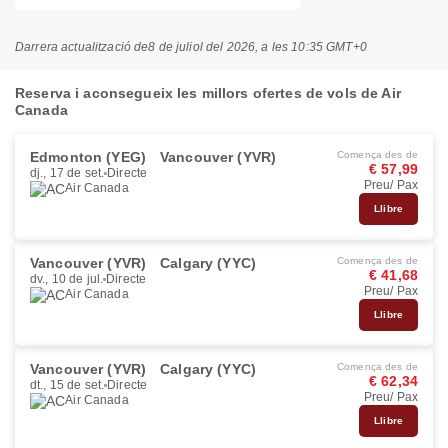
Darrera actualització de
8 de juliol del 2026, a les 10:35 GMT+0
Reserva i aconsegueix les millors ofertes de vols de Air
Canada
Edmonton (YEG)
Vancouver (YVR)
Comença des de
€ 57,99
dj., 17 de set.
Directe
Preu/ Pax
Air Canada
Llibre
Vancouver (YVR)
Calgary (YYC)
Comença des de
€ 41,68
dv., 10 de jul.
Directe
Preu/ Pax
Air Canada
Llibre
Vancouver (YVR)
Calgary (YYC)
Comença des de
€ 62,34
dt., 15 de set.
Directe
Preu/ Pax
Air Canada
Llibre