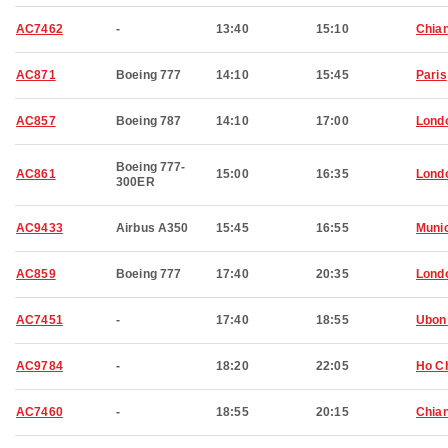
AC7462
-
13:40
15:10
Chian
AC871
Boeing 777
14:10
15:45
Paris
AC857
Boeing 787
14:10
17:00
Lond
Boeing 777-
AC861
15:00
16:35
Lond
300ER
AC9433
Airbus A350
15:45
16:55
Muni
AC859
Boeing 777
17:40
20:35
Lond
AC7451
-
17:40
18:55
Ubon
AC9784
-
18:20
22:05
Ho Ch
AC7460
-
18:55
20:15
Chian