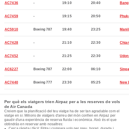
AC7436
-
19:10
20:40
Bang
AC7459
-
19:15
20:50
Phuk
AC5910
Boeing 787
19:40
23:25
Manil
AC7428
-
21:10
22:30
Chia
AC7452
-
21:25
22:30
Udon
AC6227
Boeing 787
22:00
06:10
Sing
AC7440
Boeing 777
23:30
05:25
New 
Per què els viatgers trien Airpaz per a les reserves de vols
de Air Canada
Creiem que la planificació del teu viatge ha de ser tan agradable com el
viatge en si. Milions de viatgers d'arreu del món confien en Airpaz per
gaudir d'una experiència de reserva fluida i econòmica. Això és el que
obtindràs en reservar amb nosaltres:
Cerca ràpida i fàcil: Filtra i compara vols per preu, horari, durada i