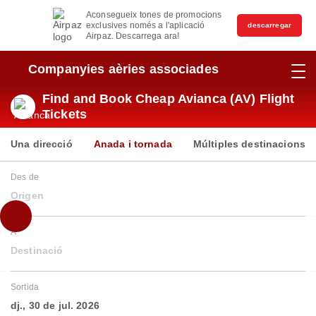
Aconsegueix tones de promocions
exclusives només a l'aplicació
descarregar
Airpaz. Descarrega ara!
Companyies aèries associades
Find and Book Cheap Avianca (AV) Flight
Tickets
Una direcció
Anada i tornada
Múltiples destinacions
Des de
Origen
A
Destinació
Sortida
dj., 30 de jul. 2026