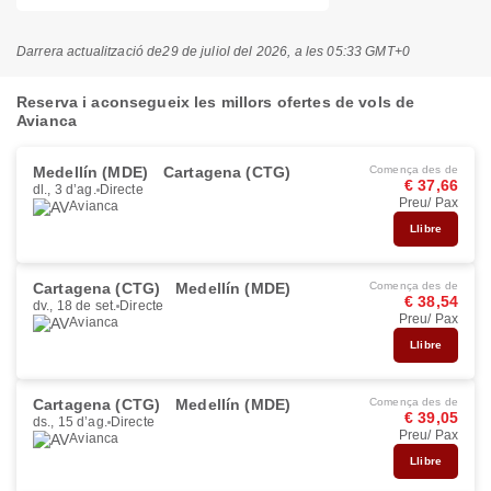
Darrera actualització de
29 de juliol del 2026, a les 05:33 GMT+0
Reserva i aconsegueix les millors ofertes de vols de
Avianca
Medellín (MDE)
Cartagena (CTG)
Comença des de
€ 37,66
dl., 3 d’ag.
Directe
Preu/ Pax
Avianca
Llibre
Cartagena (CTG)
Medellín (MDE)
Comença des de
€ 38,54
dv., 18 de set.
Directe
Preu/ Pax
Avianca
Llibre
Cartagena (CTG)
Medellín (MDE)
Comença des de
€ 39,05
ds., 15 d’ag.
Directe
Preu/ Pax
Avianca
Llibre