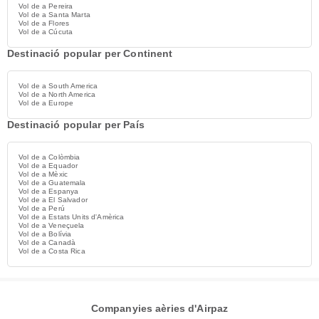
Vol de a Pereira
Vol de a Santa Marta
Vol de a Flores
Vol de a Cúcuta
Destinació popular per Continent
Vol de a South America
Vol de a North America
Vol de a Europe
Destinació popular per País
Vol de a Colòmbia
Vol de a Equador
Vol de a Mèxic
Vol de a Guatemala
Vol de a Espanya
Vol de a El Salvador
Vol de a Perú
Vol de a Estats Units d'Amèrica
Vol de a Veneçuela
Vol de a Bolívia
Vol de a Canadà
Vol de a Costa Rica
Companyies aèries d'Airpaz