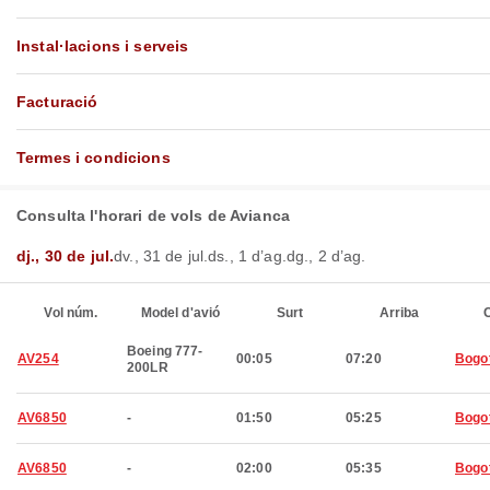
Instal·lacions i serveis
Facturació
Termes i condicions
Consulta l'horari de vols de Avianca
dj., 30 de jul.
dv., 31 de jul.
ds., 1 d’ag.
dg., 2 d’ag.
Vol núm.
Model d'avió
Surt
Arriba
C
Boeing 777-
AV254
00:05
07:20
Bogo
200LR
AV6850
-
01:50
05:25
Bogo
AV6850
-
02:00
05:35
Bogo