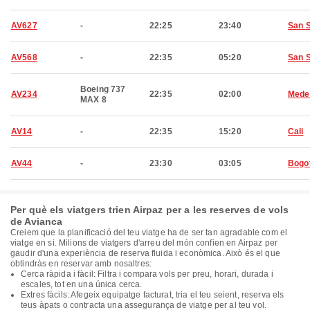
AV627
-
22:25
23:40
San 
AV568
-
22:35
05:20
San 
Boeing 737
AV234
22:35
02:00
Medel
MAX 8
AV14
-
22:35
15:20
Cali
AV44
-
23:30
03:05
Bogo
Per què els viatgers trien Airpaz per a les reserves de vols
de Avianca
Creiem que la planificació del teu viatge ha de ser tan agradable com el
viatge en si. Milions de viatgers d'arreu del món confien en Airpaz per
gaudir d'una experiència de reserva fluida i econòmica. Això és el que
obtindràs en reservar amb nosaltres:
Cerca ràpida i fàcil: Filtra i compara vols per preu, horari, durada i
escales, tot en una única cerca.
Extres fàcils: Afegeix equipatge facturat, tria el teu seient, reserva els
teus àpats o contracta una assegurança de viatge per al teu vol.