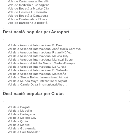
Vols de Cartagena a Medellín
Vols de Medellín a Cartagena
Vols de Bogotá a Mexico City
Vols de Flores a Guatemala
Vols de Bogotá a Cartagena
Vols de Guatemala a Flores
Vols de Barcelona a Bogotá
Destinació popular per Aeroport
Vol de a Aeroport Internacional El Dorado
Vol de a Aeroport Internacional José María Córdova
Vol de a Aeroport Internacional Rafael Núñez
Vol de a Aeroport Internacional Mexico City
Vol de a Aeroport Internacional Mariscal Sucre
Vol de a Aeroport Adolfo Suárez Madrid-Barajas
Vol de a Aeroport Internacional La Aurora
Vol de a Aeroport Internacional El Salvador
Vol de a Aeroport Internacional Matecaña
Vol de a Simon Bolivar International Airport
Vol de a Mundo Maya International Airport
Vol de a Camilo Daza International Airport
Destinació popular per Ciutat
Vol de a Bogotá
Vol de a Medellín
Vol de a Cartagena
Vol de a Mexico City
Vol de a Quito
Vol de a Madrid
Vol de a Guatemala
Vol de a San Salvador