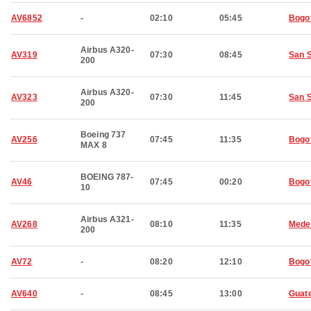
AV6852
-
02:10
05:45
Bogo
Airbus A320-
AV319
07:30
08:45
San 
200
Airbus A320-
AV323
07:30
11:45
San 
200
Boeing 737
AV256
07:45
11:35
Bogo
MAX 8
BOEING 787-
AV46
07:45
00:20
Bogo
10
Airbus A321-
AV268
08:10
11:35
Medel
200
AV72
-
08:20
12:10
Bogo
AV640
-
08:45
13:00
Guat