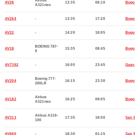
Airbus
AV26
13:35
06:10
Bogo
A321neo
AV264
-
13:35
17:20
Bogo
AV22
-
14:20
18:05
Bogo
BOEING 787-
AV18
15:35
08:45
Bogo
9
AV7392
-
16:05
23:45
Guay
Boeing 777-
AV204
16:15
23:30
Bogo
200LR
Airbus
AV182
16:25
09:05
Bogo
A321neo
Airbus A319-
AV313
17:35
18:50
San 
100
AV660
-
18:30
01:15
San 