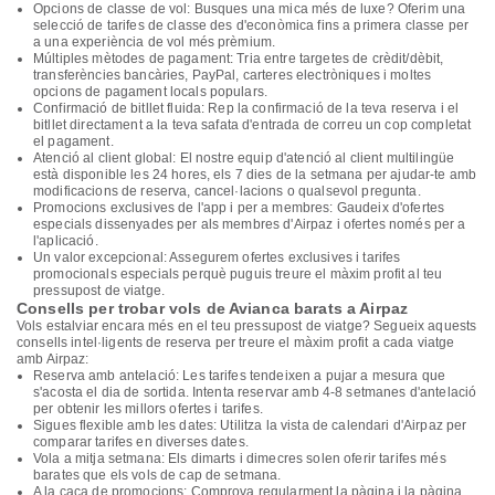
Opcions de classe de vol: Busques una mica més de luxe? Oferim una
selecció de tarifes de classe des d'econòmica fins a primera classe per
a una experiència de vol més prèmium.
Múltiples mètodes de pagament: Tria entre targetes de crèdit/dèbit,
transferències bancàries, PayPal, carteres electròniques i moltes
opcions de pagament locals populars.
Confirmació de bitllet fluida: Rep la confirmació de la teva reserva i el
bitllet directament a la teva safata d'entrada de correu un cop completat
el pagament.
Atenció al client global: El nostre equip d'atenció al client multilingüe
està disponible les 24 hores, els 7 dies de la setmana per ajudar-te amb
modificacions de reserva, cancel·lacions o qualsevol pregunta.
Promocions exclusives de l'app i per a membres: Gaudeix d'ofertes
especials dissenyades per als membres d'Airpaz i ofertes només per a
l'aplicació.
Un valor excepcional: Assegurem ofertes exclusives i tarifes
promocionals especials perquè puguis treure el màxim profit al teu
pressupost de viatge.
Consells per trobar vols de Avianca barats a Airpaz
Vols estalviar encara més en el teu pressupost de viatge? Segueix aquests
consells intel·ligents de reserva per treure el màxim profit a cada viatge
amb Airpaz:
Reserva amb antelació: Les tarifes tendeixen a pujar a mesura que
s'acosta el dia de sortida. Intenta reservar amb 4-8 setmanes d'antelació
per obtenir les millors ofertes i tarifes.
Sigues flexible amb les dates: Utilitza la vista de calendari d'Airpaz per
comparar tarifes en diverses dates.
Vola a mitja setmana: Els dimarts i dimecres solen oferir tarifes més
barates que els vols de cap de setmana.
A la caça de promocions: Comprova regularment la pàgina i la pàgina