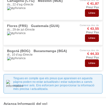
Cartagena (CTG)
Medellín (MDE)
Comença des de
€ 41,87
ds., 22 d’ag.
Directe
Preu/ Pax
Avianca
Llibre
Flores (FRS)
Guatemala (GUA)
Comença des de
€ 43,55
dc., 29 de jul.
Directe
Preu/ Pax
Avianca
Llibre
Bogotá (BOG)
Bucaramanga (BGA)
Comença des de
€ 44,33
dl., 10 d’ag.
Directe
Preu/ Pax
Avianca
Llibre
Tingues en compte que els preus que apareixen en aquesta
pàgina poden no estar actualitzats i estar subjectes a canvis
sense previ avís. Ens esforcem per proporcionar la informació
més precisa i actualitzada.
Avianca Informació del vol