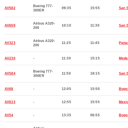
Boeing 777-
AV582
09:35
15:55
San 
300ER
Airbus A320-
AV609
10:10
11:30
San 
200
Airbus A320-
AV323
11:25
11:45
Pana
200
AV230
-
11:30
15:15
Medel
Boeing 777-
AV584
11:50
18:15
San 
300ER
AV68
-
12:05
15:50
Bogo
AV633
-
12:55
15:55
Mexic
AV54
-
13:35
06:55
Bogo