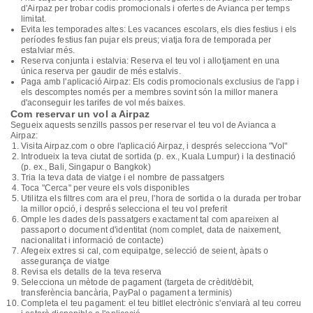
d'Airpaz per trobar codis promocionals i ofertes de Avianca per temps
limitat.
Evita les temporades altes: Les vacances escolars, els dies festius i els
períodes festius fan pujar els preus; viatja fora de temporada per
estalviar més.
Reserva conjunta i estalvia: Reserva el teu vol i allotjament en una
única reserva per gaudir de més estalvis.
Paga amb l'aplicació Airpaz: Els codis promocionals exclusius de l'app i
els descomptes només per a membres sovint són la millor manera
d'aconseguir les tarifes de vol més baixes.
Com reservar un vol a Airpaz
Segueix aquests senzills passos per reservar el teu vol de Avianca a
Airpaz:
Visita Airpaz.com o obre l'aplicació Airpaz, i després selecciona "Vol"
Introdueix la teva ciutat de sortida (p. ex., Kuala Lumpur) i la destinació
(p. ex., Bali, Singapur o Bangkok)
Tria la teva data de viatge i el nombre de passatgers
Toca "Cerca" per veure els vols disponibles
Utilitza els filtres com ara el preu, l'hora de sortida o la durada per trobar
la millor opció, i després selecciona el teu vol preferit
Omple les dades dels passatgers exactament tal com apareixen al
passaport o document d'identitat (nom complet, data de naixement,
nacionalitat i informació de contacte)
Afegeix extres si cal, com equipatge, selecció de seient, àpats o
assegurança de viatge
Revisa els detalls de la teva reserva
Selecciona un mètode de pagament (targeta de crèdit/dèbit,
transferència bancària, PayPal o pagament a terminis)
Completa el teu pagament: el teu bitllet electrònic s'enviarà al teu correu