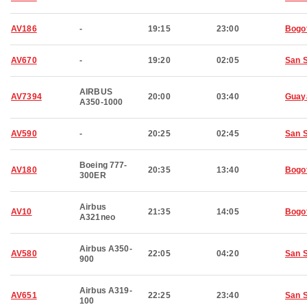
AV186
-
19:15
23:00
Bogo
AV670
-
19:20
02:05
San 
AIRBUS
AV7394
20:00
03:40
Guay
A350-1000
AV590
-
20:25
02:45
San 
Boeing 777-
AV180
20:35
13:40
Bogo
300ER
Airbus
AV10
21:35
14:05
Bogo
A321neo
Airbus A350-
AV580
22:05
04:20
San 
900
Airbus A319-
AV651
22:25
23:40
San 
100