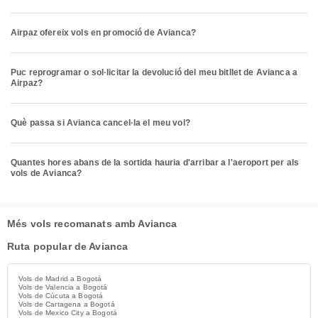
Airpaz ofereix vols en promoció de Avianca?
Puc reprogramar o sol·licitar la devolució del meu bitllet de Avianca a
Airpaz?
Què passa si Avianca cancel·la el meu vol?
Quantes hores abans de la sortida hauria d'arribar a l'aeroport per als
vols de Avianca?
Més vols recomanats amb Avianca
Ruta popular de Avianca
Vols de Madrid a Bogotá
Vols de Valencia a Bogotá
Vols de Cúcuta a Bogotá
Vols de Cartagena a Bogotá
Vols de Mexico City a Bogotá