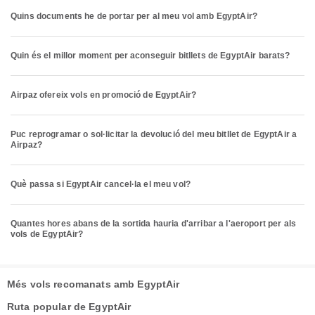
Quins documents he de portar per al meu vol amb EgyptAir?
Quin és el millor moment per aconseguir bitllets de EgyptAir barats?
Airpaz ofereix vols en promoció de EgyptAir?
Puc reprogramar o sol·licitar la devolució del meu bitllet de EgyptAir a
Airpaz?
Què passa si EgyptAir cancel·la el meu vol?
Quantes hores abans de la sortida hauria d'arribar a l'aeroport per als
vols de EgyptAir?
Més vols recomanats amb EgyptAir
Ruta popular de EgyptAir