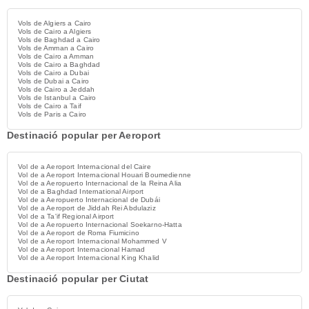
Vols de Algiers a Cairo
Vols de Cairo a Algiers
Vols de Baghdad a Cairo
Vols de Amman a Cairo
Vols de Cairo a Amman
Vols de Cairo a Baghdad
Vols de Cairo a Dubai
Vols de Dubai a Cairo
Vols de Cairo a Jeddah
Vols de Istanbul a Cairo
Vols de Cairo a Taif
Vols de Paris a Cairo
Destinació popular per Aeroport
Vol de a Aeroport Internacional del Caire
Vol de a Aeroport Internacional Houari Boumedienne
Vol de a Aeropuerto Internacional de la Reina Alia
Vol de a Baghdad International Airport
Vol de a Aeropuerto Internacional de Dubái
Vol de a Aeroport de Jiddah Rei Abdulaziz
Vol de a Ta'if Regional Airport
Vol de a Aeropuerto Internacional Soekarno-Hatta
Vol de a Aeroport de Roma Fiumicino
Vol de a Aeroport Internacional Mohammed V
Vol de a Aeroport Internacional Hamad
Vol de a Aeroport Internacional King Khalid
Destinació popular per Ciutat