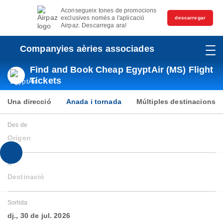
Aconsegueix tones de promocions
exclusives només a l'aplicació
descarregar
Airpaz. Descarrega ara!
Companyies aèries associades
Find and Book Cheap EgyptAir (MS) Flight
Tickets
Una direcció
Anada i tornada
Múltiples destinacions
Des de
Origen
A
Destinació
Sortida
dj., 30 de jul. 2026