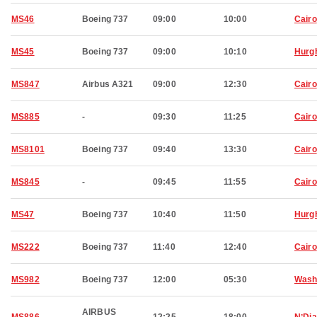
MS46
Boeing 737
09:00
10:00
Cairo
MS45
Boeing 737
09:00
10:10
Hurg
MS847
Airbus A321
09:00
12:30
Cairo
MS885
-
09:30
11:25
Cairo
MS8101
Boeing 737
09:40
13:30
Cairo
MS845
-
09:45
11:55
Cairo
MS47
Boeing 737
10:40
11:50
Hurg
MS222
Boeing 737
11:40
12:40
Cairo
MS982
Boeing 737
12:00
05:30
Wash
AIRBUS