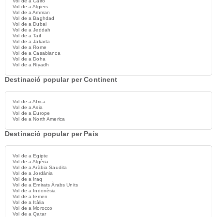
Vol de a Cairo
Vol de a Algiers
Vol de a Amman
Vol de a Baghdad
Vol de a Dubai
Vol de a Jeddah
Vol de a Taif
Vol de a Jakarta
Vol de a Rome
Vol de a Casablanca
Vol de a Doha
Vol de a Riyadh
Destinació popular per Continent
Vol de a Africa
Vol de a Asia
Vol de a Europe
Vol de a North America
Destinació popular per País
Vol de a Egipte
Vol de a Algèria
Vol de a Aràbia Saudita
Vol de a Jordània
Vol de a Iraq
Vol de a Emirats Àrabs Units
Vol de a Indonèsia
Vol de a Iemen
Vol de a Itàlia
Vol de a Morocco
Vol de a Qatar