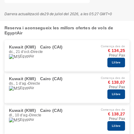
Darrera actualització de
29 de juliol del 2026, a les 05:27 GMT+0
Reserva i aconsegueix les millors ofertes de vols de
EgyptAir
Kuwait (KWI)
Cairo (CAI)
Comença des de
€ 134,25
dc., 21 d’oct.
Directe
Preu/ Pax
EgyptAir
Llibre
Kuwait (KWI)
Cairo (CAI)
Comença des de
€ 138,07
ds., 1 d’ag.
Directe
Preu/ Pax
EgyptAir
Llibre
Kuwait (KWI)
Cairo (CAI)
Comença des de
€ 138,27
dl., 10 d’ag.
Directe
Preu/ Pax
EgyptAir
Llibre