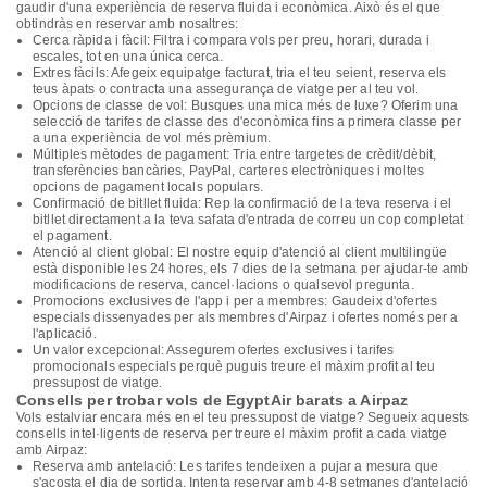
gaudir d'una experiència de reserva fluida i econòmica. Això és el que
obtindràs en reservar amb nosaltres:
Cerca ràpida i fàcil: Filtra i compara vols per preu, horari, durada i
escales, tot en una única cerca.
Extres fàcils: Afegeix equipatge facturat, tria el teu seient, reserva els
teus àpats o contracta una assegurança de viatge per al teu vol.
Opcions de classe de vol: Busques una mica més de luxe? Oferim una
selecció de tarifes de classe des d'econòmica fins a primera classe per
a una experiència de vol més prèmium.
Múltiples mètodes de pagament: Tria entre targetes de crèdit/dèbit,
transferències bancàries, PayPal, carteres electròniques i moltes
opcions de pagament locals populars.
Confirmació de bitllet fluida: Rep la confirmació de la teva reserva i el
bitllet directament a la teva safata d'entrada de correu un cop completat
el pagament.
Atenció al client global: El nostre equip d'atenció al client multilingüe
està disponible les 24 hores, els 7 dies de la setmana per ajudar-te amb
modificacions de reserva, cancel·lacions o qualsevol pregunta.
Promocions exclusives de l'app i per a membres: Gaudeix d'ofertes
especials dissenyades per als membres d'Airpaz i ofertes només per a
l'aplicació.
Un valor excepcional: Assegurem ofertes exclusives i tarifes
promocionals especials perquè puguis treure el màxim profit al teu
pressupost de viatge.
Consells per trobar vols de EgyptAir barats a Airpaz
Vols estalviar encara més en el teu pressupost de viatge? Segueix aquests
consells intel·ligents de reserva per treure el màxim profit a cada viatge
amb Airpaz:
Reserva amb antelació: Les tarifes tendeixen a pujar a mesura que
s'acosta el dia de sortida. Intenta reservar amb 4-8 setmanes d'antelació