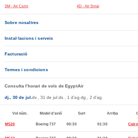
SM - Air Cairo
4D - Air Sinai
Sobre nosaltres
Instal·lacions i serveis
Facturació
Termes i condicions
Consulta l'horari de vols de EgyptAir
dj., 30 de jul.
dv., 31 de jul.
ds., 1 d’ag.
dg., 2 d’ag.
Vol núm.
Model d'avió
Surt
Arriba
C
MS20
Boeing 737
00:30
01:30
Cairo