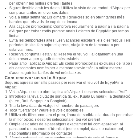
per obtenir les millors ofertes i tarifes.
Sigues flexible amb les dates: Utilitza la vista de calendari d'Airpaz per
comparar tarifes en diverses dates.
Vola a mitja setmana: Els dimarts i dimecres solen oferir tarifes més
barates que els vols de cap de setmana.
A la caça de promocions: Comprova regularment la pàgina i la pàgina
d'Airpaz per trobar codis promocionals i ofertes de EgyptAir per temps
limitat.
Evita les temporades altes: Les vacances escolars, els dies festius i els
períodes festius fan pujar els preus; viatja fora de temporada per
estalviar més.
Reserva conjunta i estalvia: Reserva el teu vol i allotjament en una
única reserva per gaudir de més estalvis.
Paga amb l'aplicació Airpaz: Els codis promocionals exclusius de l'app i
els descomptes només per a membres sovint són la millor manera
d'aconseguir les tarifes de vol més baixes.
Com reservar un vol a Airpaz
Segueix aquests senzills passos per reservar el teu vol de EgyptAir a
Airpaz:
Visita Airpaz.com o obre l'aplicació Airpaz, i després selecciona "Vol"
Introdueix la teva ciutat de sortida (p. ex., Kuala Lumpur) i la destinació
(p. ex., Bali, Singapur o Bangkok)
Tria la teva data de viatge i el nombre de passatgers
Toca "Cerca" per veure els vols disponibles
Utilitza els filtres com ara el preu, l'hora de sortida o la durada per trobar
la millor opció, i després selecciona el teu vol preferit
Omple les dades dels passatgers exactament tal com apareixen al
passaport o document d'identitat (nom complet, data de naixement,
nacionalitat i informació de contacte)