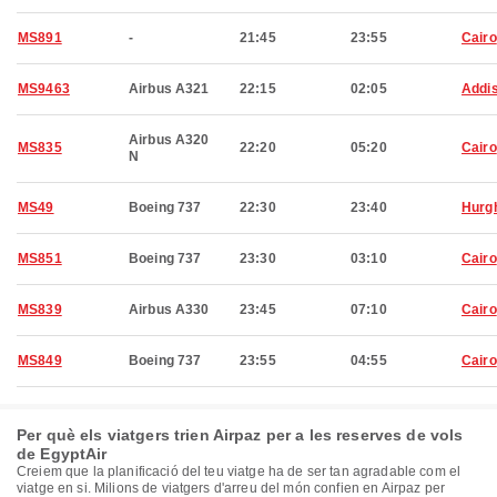
MS891
-
21:45
23:55
Cairo
MS9463
Airbus A321
22:15
02:05
Addi
Airbus A320
MS835
22:20
05:20
Cairo
N
MS49
Boeing 737
22:30
23:40
Hurg
MS851
Boeing 737
23:30
03:10
Cairo
MS839
Airbus A330
23:45
07:10
Cairo
MS849
Boeing 737
23:55
04:55
Cairo
Per què els viatgers trien Airpaz per a les reserves de vols
de EgyptAir
Creiem que la planificació del teu viatge ha de ser tan agradable com el
viatge en si. Milions de viatgers d'arreu del món confien en Airpaz per