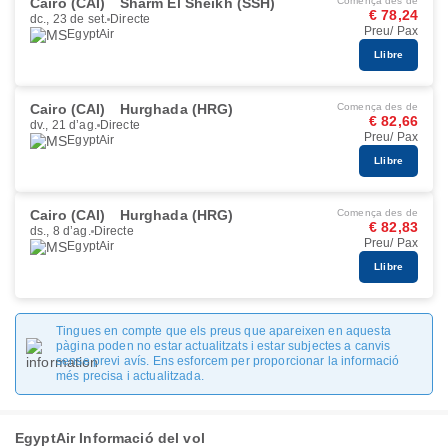
Cairo (CAI)
Sharm El Sheikh (SSH)
Comença des de
€ 78,24
dc., 23 de set.
Directe
Preu/ Pax
EgyptAir
Llibre
Cairo (CAI)
Hurghada (HRG)
Comença des de
€ 82,66
dv., 21 d’ag.
Directe
Preu/ Pax
EgyptAir
Llibre
Cairo (CAI)
Hurghada (HRG)
Comença des de
€ 82,83
ds., 8 d’ag.
Directe
Preu/ Pax
EgyptAir
Llibre
Tingues en compte que els preus que apareixen en aquesta
pàgina poden no estar actualitzats i estar subjectes a canvis
sense previ avís. Ens esforcem per proporcionar la informació
més precisa i actualitzada.
EgyptAir Informació del vol