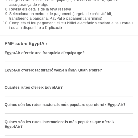
Afegeix extres si cal, com equipatge, selecció de seient, àpats o
assegurança de viatge
Revisa els detalls de la teva reserva
Selecciona un mètode de pagament (targeta de crèdit/dèbit,
transferència bancària, PayPal o pagament a terminis)
Completa el teu pagament: el teu bitllet electrònic s'enviarà al teu correu
i estarà disponible a l'aplicació
PMF sobre EgyptAir
EgyptAir ofereix una franquícia d'equipatge?
EgyptAir ofereix facturació web/en línia? Quan s'obre?
Quantes rutes ofereix EgyptAir?
Quines són les rutes nacionals més populars que ofereix EgyptAir?
Quines són les rutes internacionals més populars que ofereix
EgyptAir?