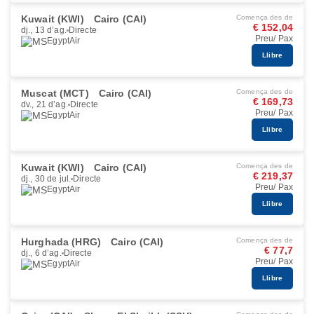
Kuwait (KWI)
Cairo (CAI)
Comença des de
€ 152,04
dj., 13 d’ag.
Directe
Preu/ Pax
EgyptAir
Llibre
Muscat (MCT)
Cairo (CAI)
Comença des de
€ 169,73
dv., 21 d’ag.
Directe
Preu/ Pax
EgyptAir
Llibre
Kuwait (KWI)
Cairo (CAI)
Comença des de
€ 219,37
dj., 30 de jul.
Directe
Preu/ Pax
EgyptAir
Llibre
Hurghada (HRG)
Cairo (CAI)
Comença des de
€ 77,7
dj., 6 d’ag.
Directe
Preu/ Pax
EgyptAir
Llibre