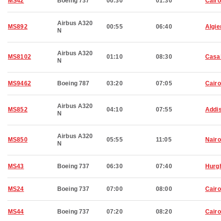
MS42
Boeing 737
00:30
01:30
Cairo
Airbus A320
MS892
00:55
06:40
Algie
N
Airbus A320
MS8102
01:10
08:30
Casa
N
MS9462
Boeing 787
03:20
07:05
Cairo
Airbus A320
MS852
04:10
07:55
Addi
N
Airbus A320
MS850
05:55
11:05
Nairo
N
MS43
Boeing 737
06:30
07:40
Hurg
MS24
Boeing 737
07:00
08:00
Cairo
MS44
Boeing 737
07:20
08:20
Cairo