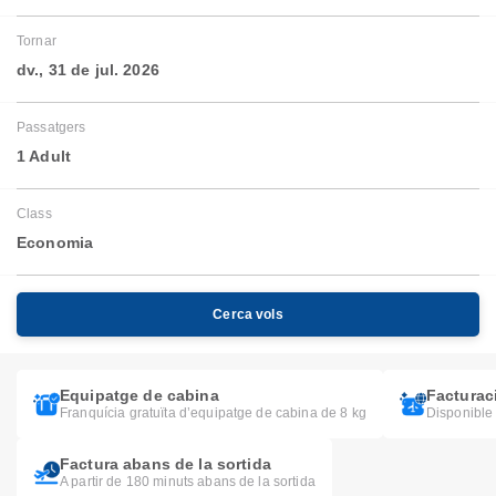
Tornar
dv., 31 de jul. 2026
Passatgers
1 Adult
Class
Economia
Cerca vols
Equipatge de cabina
Facturaci
Franquícia gratuïta d’equipatge de cabina de 8 kg
Disponible 
Factura abans de la sortida
A partir de 180 minuts abans de la sortida