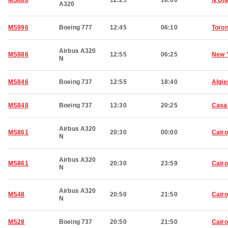
MS886
12:25
18:00
NʼDj
A320
MS996
Boeing 777
12:45
06:10
Toron
Airbus A320
MS986
12:55
06:25
New 
N
MS846
Boeing 737
12:55
18:40
Algie
MS848
Boeing 737
13:30
20:25
Casa
Airbus A320
MS861
20:30
00:00
Cairo
N
Airbus A320
MS861
20:30
23:59
Cairo
N
Airbus A320
MS48
20:50
21:50
Cairo
N
MS28
Boeing 737
20:50
21:50
Cairo