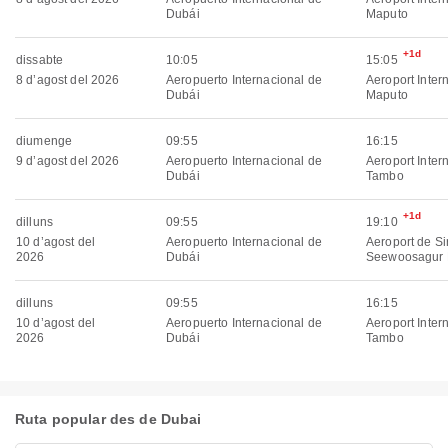
Dubái
Maputo
+1d
dissabte
10:05
15:05
8 d’agost del 2026
Aeropuerto Internacional de
Aeroport Inter
Dubái
Maputo
diumenge
09:55
16:15
9 d’agost del 2026
Aeropuerto Internacional de
Aeroport Inter
Dubái
Tambo
+1d
dilluns
09:55
19:10
10 d’agost del
Aeropuerto Internacional de
Aeroport de Si
2026
Dubái
Seewoosagur
dilluns
09:55
16:15
10 d’agost del
Aeropuerto Internacional de
Aeroport Inter
2026
Dubái
Tambo
Ruta popular des de Dubai