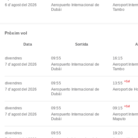
6 d’agost del 2026
Aeropuerto Internacional de
Aeroport Inter
Dubái
Tambo
Pròxim vol
Data
Sortida
A
divendres
09:55
16:15
7 d’agost del 2026
Aeropuerto Internacional de
Aeroport Inter
Dubái
Tambo
+1d
divendres
09:55
13:55
7 d’agost del 2026
Aeropuerto Internacional de
Aeroport de H
Dubái
+1d
divendres
09:55
09:15
7 d’agost del 2026
Aeropuerto Internacional de
Aeroport Inter
Dubái
Maputo
divendres
09:55
19:20