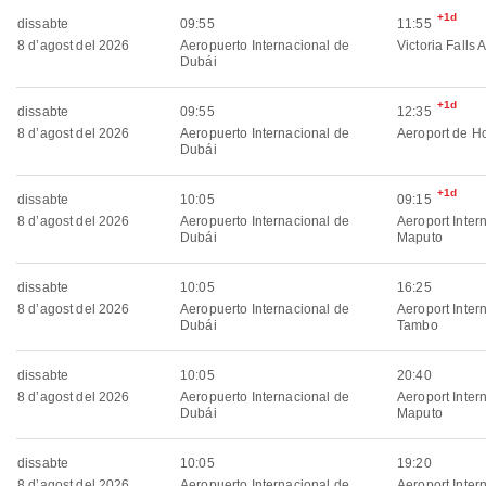
+1d
dissabte
09:55
11:55
8 d’agost del 2026
Aeropuerto Internacional de
Victoria Falls A
Dubái
+1d
dissabte
09:55
12:35
8 d’agost del 2026
Aeropuerto Internacional de
Aeroport de H
Dubái
+1d
dissabte
10:05
09:15
8 d’agost del 2026
Aeropuerto Internacional de
Aeroport Inter
Dubái
Maputo
dissabte
10:05
16:25
8 d’agost del 2026
Aeropuerto Internacional de
Aeroport Inter
Dubái
Tambo
dissabte
10:05
20:40
8 d’agost del 2026
Aeropuerto Internacional de
Aeroport Inter
Dubái
Maputo
dissabte
10:05
19:20
8 d’agost del 2026
Aeropuerto Internacional de
Aeroport Inter