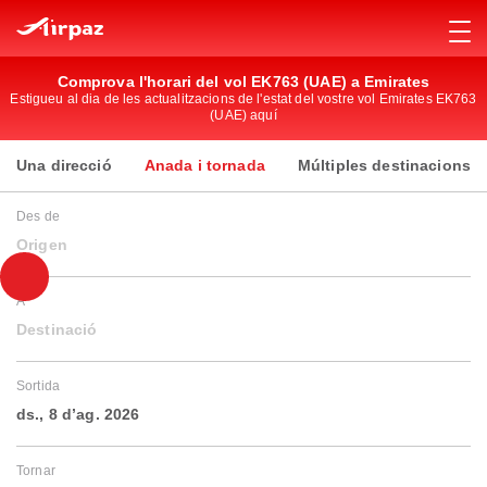
Comprova l'horari del vol EK763 (UAE) a Emirates
Estigueu al dia de les actualitzacions de l'estat del vostre vol Emirates EK763
(UAE) aquí
Una direcció
Anada i tornada
Múltiples destinacions
Des de
Origen
A
Destinació
Sortida
ds., 8 d’ag. 2026
Tornar