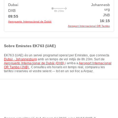
Dubai
Johannesb
urg
DXB
8h 20m
JNB
09:55
16:15
Aeropuerto Internacional de Dubái
Aeroport Internacional OR Tambo
Sobre Emirates EK763 (UAE)
EK763
(
UAE
) és un servei programat operat per
Emirates
, que connecta
Dubai - Johannesburg
amb un temps de vol mitjà de
8h 20m
. Surt de
Aeropuerto Internacional de Dubái (DXB)
i arriba a
Aeroport Internacional
OR Tambo (JNB)
. Consulteu els horaris en temps real, compareu les
tarifes i reserveu el vostre seient — tot en un sol lloc a Airpaz.