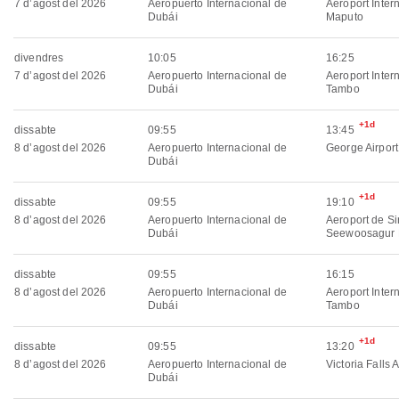
7 d’agost del 2026
Aeropuerto Internacional de
Aeroport Inter
Dubái
Maputo
divendres
10:05
16:25
7 d’agost del 2026
Aeropuerto Internacional de
Aeroport Inter
Dubái
Tambo
+1d
dissabte
09:55
13:45
8 d’agost del 2026
Aeropuerto Internacional de
George Airport
Dubái
+1d
dissabte
09:55
19:10
8 d’agost del 2026
Aeropuerto Internacional de
Aeroport de Si
Dubái
Seewoosagur
dissabte
09:55
16:15
8 d’agost del 2026
Aeropuerto Internacional de
Aeroport Inter
Dubái
Tambo
+1d
dissabte
09:55
13:20
8 d’agost del 2026
Aeropuerto Internacional de
Victoria Falls A
Dubái