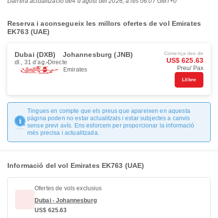
Darrera actualització de
4 d’agost del 2026, a les 06:07 GMT+0
Reserva i aconsegueix les millors ofertes de vol Emirates
EK763 (UAE)
Dubai (DXB)
Johannesburg (JNB)
Comença des de
US$ 625.63
dl., 31 d’ag.
Directe
Preu/ Pax
Emirates
Llibre
Tingues en compte que els preus que apareixen en aquesta
pàgina poden no estar actualitzats i estar subjectes a canvis
sense previ avís. Ens esforcem per proporcionar la informació
més precisa i actualitzada.
Informació del vol Emirates EK763 (UAE)
Ofertes de vols exclusius
Dubai - Johannesburg
US$ 625.63