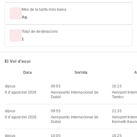
Mes de la tarifa més baixa
Ag.
Total de destinacions
1
El Vol d'avui
Data
Sortida
A
dijous
09:55
16:15
6 d’agost del 2026
Aeropuerto Internacional de
Aeroport Inter
Dubái
Tambo
dijous
09:55
21:35
6 d’agost del 2026
Aeropuerto Internacional de
Aeroport Inter
Dubái
Kenneth Kaun
dijous
10:05
16:25