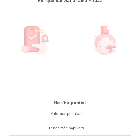
Per què cal viatjar amb Airpaz
No t'ho perdis!
Vols més populars
Rutes més populars