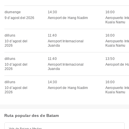
diumenge
14:30
16:00
9 d’agost del 2026
Aeroport de Hang Nadim
Aeropuerto Int
Kuala Namu
dilluns
11:40
16:00
10 d’agost del
Aeroport Internacional
Aeropuerto Int
2026
Juanda
Kuala Namu
dilluns
11:40
13:50
10 d’agost del
Aeroport Internacional
Aeroport de 
2026
Juanda
dilluns
14:30
16:00
10 d’agost del
Aeroport de Hang Nadim
Aeropuerto Int
2026
Kuala Namu
Ruta popular des de Batam
Vols de Batam a Medan