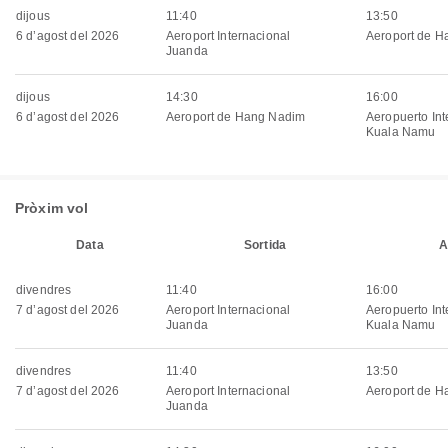
dijous
11:40
13:50
6 d’agost del 2026
Aeroport Internacional
Aeroport de 
Juanda
dijous
14:30
16:00
6 d’agost del 2026
Aeroport de Hang Nadim
Aeropuerto Int
Kuala Namu
Pròxim vol
Data
Sortida
A
divendres
11:40
16:00
7 d’agost del 2026
Aeroport Internacional
Aeropuerto Int
Juanda
Kuala Namu
divendres
11:40
13:50
7 d’agost del 2026
Aeroport Internacional
Aeroport de 
Juanda