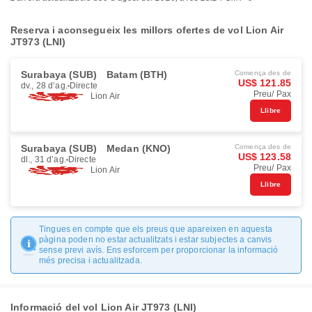
Reserva i aconsegueix les millors ofertes de vol Lion Air
JT973 (LNI)
Surabaya (SUB)
Batam (BTH)
Comença des de
US$ 121.85
dv., 28 d’ag.
Directe
Preu/ Pax
Lion Air
Llibre
Surabaya (SUB)
Medan (KNO)
Comença des de
US$ 123.58
dl., 31 d’ag.
Directe
Preu/ Pax
Lion Air
Llibre
Tingues en compte que els preus que apareixen en aquesta
pàgina poden no estar actualitzats i estar subjectes a canvis
sense previ avís. Ens esforcem per proporcionar la informació
més precisa i actualitzada.
Informació del vol Lion Air JT973 (LNI)