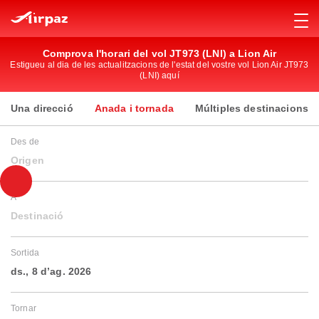
Comprova l'horari del vol JT973 (LNI) a Lion Air
Estigueu al dia de les actualitzacions de l'estat del vostre vol Lion Air JT973
(LNI) aquí
Una direcció
Anada i tornada
Múltiples destinacions
Des de
Origen
A
Destinació
Sortida
ds., 8 d’ag. 2026
Tornar