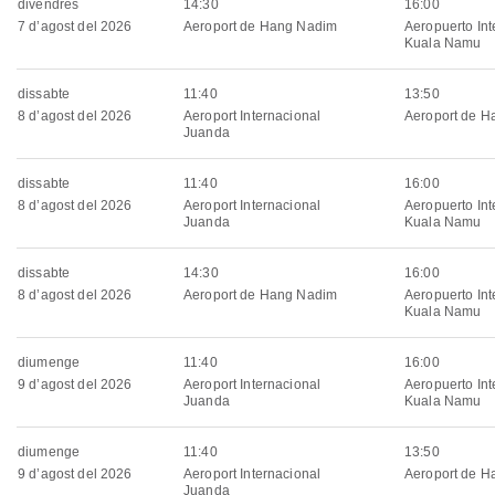
divendres
14:30
16:00
7 d’agost del 2026
Aeroport de Hang Nadim
Aeropuerto Int
Kuala Namu
dissabte
11:40
13:50
8 d’agost del 2026
Aeroport Internacional
Aeroport de 
Juanda
dissabte
11:40
16:00
8 d’agost del 2026
Aeroport Internacional
Aeropuerto Int
Juanda
Kuala Namu
dissabte
14:30
16:00
8 d’agost del 2026
Aeroport de Hang Nadim
Aeropuerto Int
Kuala Namu
diumenge
11:40
16:00
9 d’agost del 2026
Aeroport Internacional
Aeropuerto Int
Juanda
Kuala Namu
diumenge
11:40
13:50
9 d’agost del 2026
Aeroport Internacional
Aeroport de 
Juanda