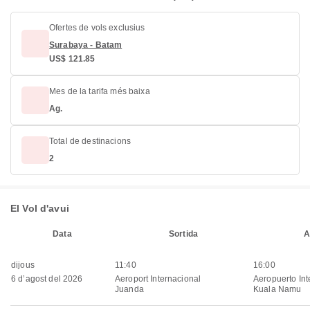
Ofertes de vols exclusius
Surabaya - Batam
US$ 121.85
Mes de la tarifa més baixa
Ag.
Total de destinacions
2
El Vol d'avui
Data
Sortida
A
dijous
11:40
16:00
6 d’agost del 2026
Aeroport Internacional
Aeropuerto Int
Juanda
Kuala Namu