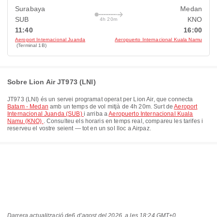
Surabaya
Medan
SUB
KNO
4h 20m
11:40
16:00
Aeroport Internacional Juanda
Aeropuerto Internacional Kuala Namu
(Terminal 1B)
Sobre Lion Air JT973 (LNI)
JT973
(
LNI
) és un servei programat operat per
Lion Air
, que connecta
Batam - Medan
amb un temps de vol mitjà de
4h 20m
. Surt de
Aeroport
Internacional Juanda (SUB)
i arriba a
Aeropuerto Internacional Kuala
Namu (KNO)
. Consulteu els horaris en temps real, compareu les tarifes i
reserveu el vostre seient — tot en un sol lloc a Airpaz.
Darrera actualització de
6 d’agost del 2026, a les 18:24 GMT+0