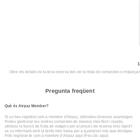
1
Obre els detalls de la teva reserva des de la llista de comandes o mitjança
Pregunta freqüent
Què és Airpaz Member?
Si us heu registrat com a membre d'Airpaz, obtindreu diversos avantatges.
Podeu gestionar les vostres comandes de manera més fàcil i ràpida,
utilitzeu la funció de llista de viatgers per al procés de reserva més ràpid’i
se us informarà amb la tarifa més baixa per a qualsevol ruta que desitgeu.
Pots registrar-te com a membre d'Airpaz aquí
(Feu clic aquí)