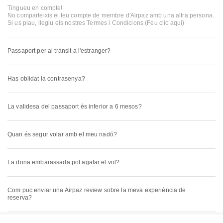
Tingueu en compte!
No comparteixis el teu compte de membre d'Airpaz amb una altra persona.
Si us plau, llegiu els nostres Termes i Condicions
(Feu clic aquí)
Passaport per al trànsit a l'estranger?
Has oblidat la contrasenya?
La validesa del passaport és inferior a 6 mesos?
Quan és segur volar amb el meu nadó?
La dona embarassada pot agafar el vol?
Com puc enviar una Airpaz review sobre la meva experiència de
reserva?