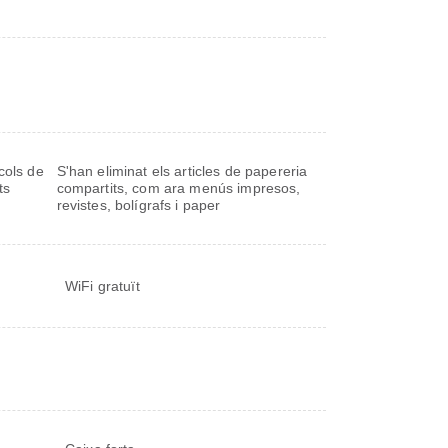
cols de
S'han eliminat els articles de papereria
ts
compartits, com ara menús impresos,
revistes, bolígrafs i paper
WiFi gratuït