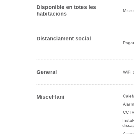
Disponible en totes les
Micr
habitacions
Distanciament social
Pagam
General
WiFi 
Calef
Miscel·lani
Alarm
CCTV 
Insta
discap
Accés