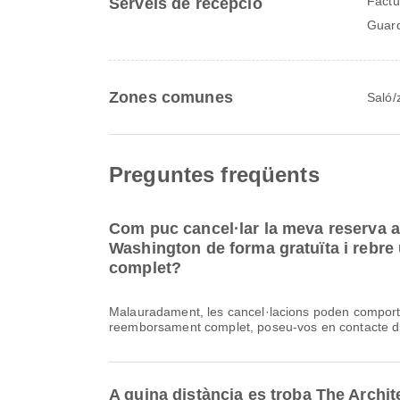
Factu
Serveis de recepció
Guar
Zones comunes
Saló/
Preguntes freqüents
Com puc cancel·lar la meva reserva a
Washington de forma gratuïta i rebr
complet?
Malauradament, les cancel·lacions poden comporta
reemborsament complet, poseu-vos en contacte di
A quina distància es troba The Archi