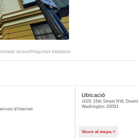
ió
Instal·lacions
Preguntes freqüents
Ubicació
1025 15th Street NW, Down
Washington 20001
erveis d'Internet
Veure al mapa >