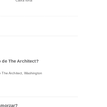
Caixa forta
p de The Architect?
e The Architect, Washington
esmorzar?