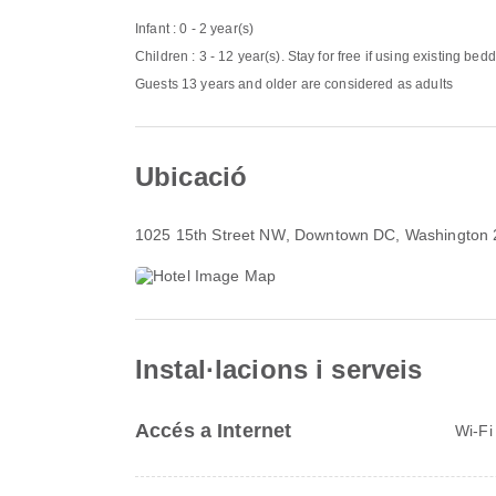
Infant : 0 - 2 year(s)
Children : 3 - 12 year(s). Stay for free if using existing bed
Guests 13 years and older are considered as adults
Ubicació
1025 15th Street NW
, Downtown DC, Washington
Instal·lacions i serveis
Accés a Internet
Wi-Fi