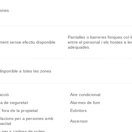
oones
Pantalles o barreres físiques col
ent sense efectiu disponible
entre el personal i els hostes a l
adequades.
disponible a totes les zones
acció
Aire condicionat
a de seguretat
Alarmes de fum
fora de la propietat
Extintors
l·lacions per a persones amb
Ascensor
acitat
 per a cadires de rodes