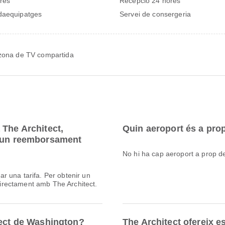
res
Recepció 24 hores
daequipatges
Servei de consergeria
zona de TV compartida
 The Architect,
Quin aeroport és a pro
e un reemborsament
No hi ha cap aeroport a prop d
r una tarifa. Per obtenir un
rectament amb The Architect.
tect de Washington?
The Architect ofereix 