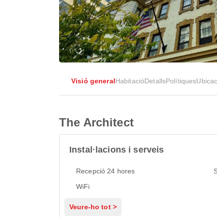
Visió general
Habitació
Detalls
Polítiques
Ubicac
The Architect
Instal·lacions i serveis
Recepció 24 hores
S
WiFi
Veure-ho tot >