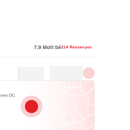
Mostra totes les fotos
7.9 Molt bé
214 Ressenyes
town DC,