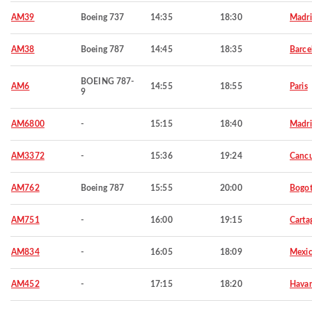
AM39
Boeing 737
14:35
18:30
Madr
AM38
Boeing 787
14:45
18:35
Barce
BOEING 787-
AM6
14:55
18:55
Paris
9
AM6800
-
15:15
18:40
Madr
AM3372
-
15:36
19:24
Canc
AM762
Boeing 787
15:55
20:00
Bogo
AM751
-
16:00
19:15
Carta
AM834
-
16:05
18:09
Mexic
AM452
-
17:15
18:20
Hava