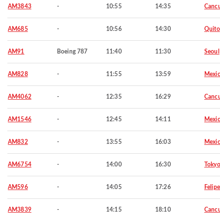
AM3843
-
10:55
14:35
Canc
AM685
-
10:56
14:30
Quito
AM91
Boeing 787
11:40
11:30
Seoul
AM828
-
11:55
13:59
Mexic
AM4062
-
12:35
16:29
Canc
AM1546
-
12:45
14:11
Mexic
AM832
-
13:55
16:03
Mexic
AM6754
-
14:00
16:30
Toky
AM596
-
14:05
17:26
Felip
AM3839
-
14:15
18:10
Canc