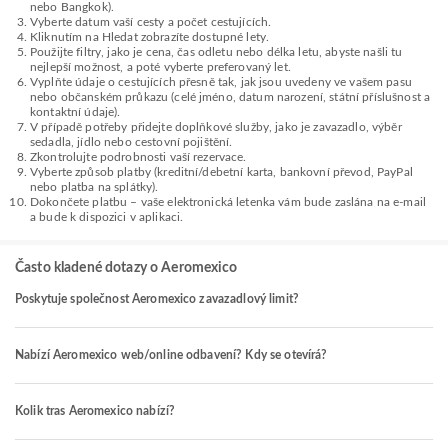
nebo Bangkok).
Vyberte datum vaší cesty a počet cestujících.
Kliknutím na Hledat zobrazíte dostupné lety.
Použijte filtry, jako je cena, čas odletu nebo délka letu, abyste našli tu
nejlepší možnost, a poté vyberte preferovaný let.
Vyplňte údaje o cestujících přesně tak, jak jsou uvedeny ve vašem pasu
nebo občanském průkazu (celé jméno, datum narození, státní příslušnost a
kontaktní údaje).
V případě potřeby přidejte doplňkové služby, jako je zavazadlo, výběr
sedadla, jídlo nebo cestovní pojištění.
Zkontrolujte podrobnosti vaší rezervace.
Vyberte způsob platby (kreditní/debetní karta, bankovní převod, PayPal
nebo platba na splátky).
Dokončete platbu – vaše elektronická letenka vám bude zaslána na e-mail
a bude k dispozici v aplikaci.
Často kladené dotazy o Aeromexico
Poskytuje společnost Aeromexico zavazadlový limit?
Nabízí Aeromexico web/online odbavení? Kdy se otevírá?
Kolik tras Aeromexico nabízí?