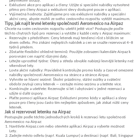
jakýmikoliv dotazy.
Exkluzivní akce pro aplikaci a členy: Užijte si speciální nabídky vytvořené
přímo pro členy Airpaz a exkluzivní slevy dostupné pouze v aplikaci.
Výjimečná hodnota: Zajišťujeme pro vás exkluzivní nabídky a speciální
akční ceny, abyste mohli ze svého cestovního rozpočtu vytěžit maximum.
Tipy, jak najít levné letenky společnosti Aeromexico na Airpaz
Chcete na svém cestovním rozpočtu ušetřit ještě více? Postupujte podle
těchto chytrých tipů pro rezervaci a vytěžte z každé cesty s Airpaz maximum:
Rezervujte s předstihem: Ceny letenek mají tendenci růst s blížícím se
dnem odletu. Pro získání nejlepších nabídek a cen se snažte rezervovat 4–8
týdnů předem.
Zůstaňte flexibilní ohledně termínů: Použijte zobrazení kalendáře Airpaz k
porovnání cen napříč různými daty.
Létejte uprostřed týdne: Úterý a středa obvykle nabízejí levnější letenky než
víkendové lety.
Lovte akční nabídky: Pravidelně kontrolujte promo kódy a časově omezené
nabídky společnosti Aeromexico na stránce a stránce Airpaz.
Vyhněte se hlavní sezóně: Školní prázdniny, státní svátky a sváteční
období zvyšují ceny letenek — cestujte mimo sezónu a ušetřete více.
Kombinujte a ušetřete: Rezervujte si let i ubytování v jedné rezervaci a
užijte si další úspory.
Plaťte pomocí aplikace Airpaz: Exkluzivní promo kódy v aplikaci a slevy
pouze pro členy jsou často tím nejlepším způsobem, jak získat nižší ceny
letenek.
Jak si rezervovat letenku na Airpaz
Postupujte podle těchto jednoduchých kroků k rezervaci letu společnosti
Aeromexico na Airpaz:
Navštivte Airpaz.com nebo otevřete aplikaci Airpaz a vyberte možnost
Lety.
Zadejte město odletu (např. Kuala Lumpur) a destinaci (např. Bali, Singapur