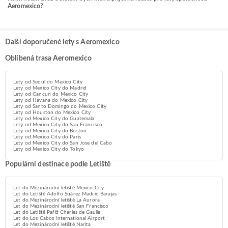
Aeromexico?
Další doporučené lety s Aeromexico
Oblíbená trasa Aeromexico
Lety od Seoul do Mexico City
Lety od Mexico City do Madrid
Lety od Cancun do Mexico City
Lety od Havana do Mexico City
Lety od Santo Domingo do Mexico City
Lety od Houston do Mexico City
Lety od Mexico City do Guatemala
Lety od Mexico City do San Francisco
Lety od Mexico City do Boston
Lety od Mexico City do Paris
Lety od Mexico City do San Jose del Cabo
Lety od Mexico City do Tokyo
Populární destinace podle Letiště
Let do Mezinárodní letiště Mexico City
Let do Letiště Adolfo Suárez Madrid Barajas
Let do Mezinárodní letiště La Aurora
Let do Mezinárodní letiště San Francisco
Let do Letiště Paříž Charles de Gaulle
Let do Los Cabos International Airport
Let do Mezinárodní letiště Narita