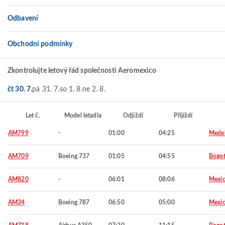
Odbavení
Obchodní podmínky
Zkontrolujte letový řád společnosti Aeromexico
čt 30. 7.
pá 31. 7.
so 1. 8.
ne 2. 8.
Let č.
Model letadla
Odjíždí
Přijíždí
AM799
-
01:00
04:25
Medel
AM709
Boeing 737
01:05
04:55
Bogo
AM820
-
06:01
08:06
Mexic
AM34
Boeing 787
06:50
05:00
Mexic