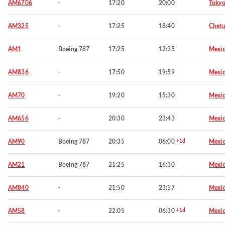
AM6706
-
17:20
20:00
Toky
AM325
-
17:25
18:40
Chet
AM1
Boeing 787
17:25
12:35
Mexic
AM836
-
17:50
19:59
Mexic
AM70
-
19:20
15:30
Mexic
AM656
-
20:30
23:43
Mexic
AM90
Boeing 787
20:35
06:00
+1d
Mexic
AM21
Boeing 787
21:25
16:30
Mexic
AM840
-
21:50
23:57
Mexic
AM58
-
22:05
06:30
+1d
Mexic