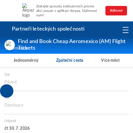
Získejte spoustu exkluzivních promo
akcí pouze v aplikaci Airpaz. Stáhnout
Stáhnout
nyní!
Partneři leteckých společností
Find and Book Cheap Aeromexico (AM) Flight
Tickets
Jednosměrný
Zpáteční cesta
Více měst
Od
Původ
Na
Destinace
Odjezd
čt 30. 7. 2026