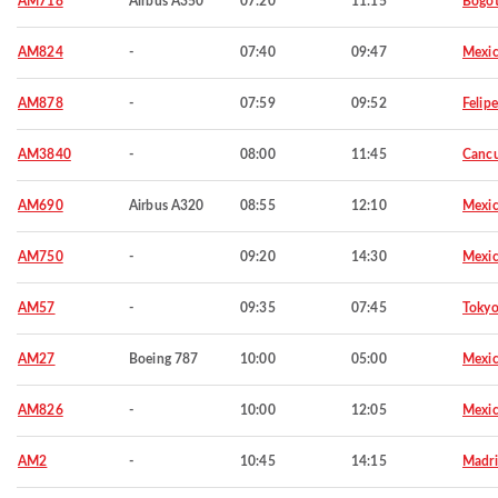
AM718
Airbus A350
07:20
11:15
Bogo
AM824
-
07:40
09:47
Mexic
AM878
-
07:59
09:52
Felip
AM3840
-
08:00
11:45
Canc
AM690
Airbus A320
08:55
12:10
Mexic
AM750
-
09:20
14:30
Mexic
AM57
-
09:35
07:45
Toky
AM27
Boeing 787
10:00
05:00
Mexic
AM826
-
10:00
12:05
Mexic
AM2
-
10:45
14:15
Madr