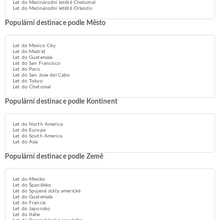
Let do Mezinárodní letiště Chetumal
Let do Mezinárodní letiště Orlando
Populární destinace podle Město
Let do Mexico City
Let do Madrid
Let do Guatemala
Let do San Francisco
Let do Paris
Let do San Jose del Cabo
Let do Tokyo
Let do Chetumal
Populární destinace podle Kontinent
Let do North America
Let do Europe
Let do South America
Let do Asia
Populární destinace podle Země
Let do Mexiko
Let do Španělsko
Let do Spojené státy americké
Let do Guatemala
Let do Francie
Let do Japonsko
Let do Itálie