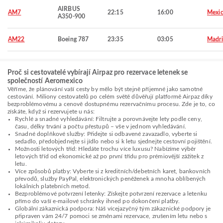
AIRBUS
AM7
22:15
16:00
Mexic
A350-900
AM22
Boeing 787
23:35
03:05
Madr
Proč si cestovatelé vybírají Airpaz pro rezervace letenek se
společností Aeromexico
Věříme, že plánování vaší cesty by mělo být stejně příjemné jako samotné
cestování. Miliony cestovatelů po celém světě důvěřují platformě Airpaz díky
bezproblémovému a cenově dostupnému rezervačnímu procesu. Zde je to, co
získáte, když si rezervujete u nás:
Rychlé a snadné vyhledávání: Filtrujte a porovnávejte lety podle ceny,
času, délky trvání a počtu přestupů – vše v jednom vyhledávání.
Snadné doplňkové služby: Přidejte si odbavené zavazadlo, vyberte si
sedadlo, předobjednejte si jídlo nebo si k letu sjednejte cestovní pojištění.
Možnosti letových tříd: Hledáte trochu více luxusu? Nabízíme výběr
letových tříd od ekonomické až po první třídu pro prémiovější zážitek z
letu.
Více způsobů platby: Vyberte si z kreditních/debetních karet, bankovních
převodů, služby PayPal, elektronických peněženek a mnoha oblíbených
lokálních platebních metod.
Bezproblémové potvrzení letenky: Získejte potvrzení rezervace a letenku
přímo do vaší e-mailové schránky ihned po dokončení platby.
Globální zákaznická podpora: Náš vícejazyčný tým zákaznické podpory je
připraven vám 24/7 pomoci se změnami rezervace, zrušením letu nebo s