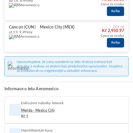
pá 14. 8.
Přímý
Cena za osobu
Aeromexico
Kniha
Cancun (CUN)
Mexico City (MEX)
Začít od
Kč 2,950.97
út 15. 9.
Přímý
Cena za osobu
Aeromexico
Kniha
Upozorňujeme, že ceny uvedené na této stránce nemusí být
aktuální a mohou se změnit bez předchozího upozornění. Snažíme
se poskytovat co nejpřesnější a aktuální informace.
Informace o letu Aeromexico
Exkluzivní nabídky letenek
Merida - Mexico City
Kč 1
Nejoblíbenější trasy