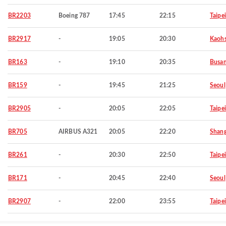
BR2203
Boeing 787
17:45
22:15
Taipei
BR2917
-
19:05
20:30
Kaohs
BR163
-
19:10
20:35
Busa
BR159
-
19:45
21:25
Seoul
BR2905
-
20:05
22:05
Taipei
BR705
AIRBUS A321
20:05
22:20
Shang
BR261
-
20:30
22:50
Taipei
BR171
-
20:45
22:40
Seoul
BR2907
-
22:00
23:55
Taipei