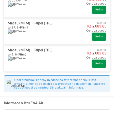
po 7. 9.
Přímý
Cena za osobu
EVA Air
Kniha
Macau (MFM)
Taipei (TPE)
Začít od
Kč 2,083.85
so 29. 8.
Přímý
Cena za osobu
EVA Air
Kniha
Macau (MFM)
Taipei (TPE)
Začít od
Kč 2,083.85
so 8. 8.
Přímý
Cena za osobu
EVA Air
Kniha
Upozorňujeme, že ceny uvedené na této stránce nemusí být
aktuální a mohou se změnit bez předchozího upozornění. Snažíme
se poskytovat co nejpřesnější a aktuální informace.
Informace o letu EVA Air