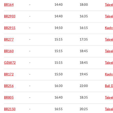
BR164
-
14:40
18:00
Taipei
BR2903
-
14:40
16:35
Taipei
BR2915
-
14:50
16:15
Kaohs
BR277
-
15:15
17:35
Taipei
BR160
-
15:15
18:45
Taipei
OZ6872
-
15:15
18:45
Taipei
BR172
-
15:50
19:45
Kaohs
BR256
-
16:30
22:00
Bali 
BR805
-
16:40
18:35
Taipei
BR2150
-
16:55
20:25
Taipei