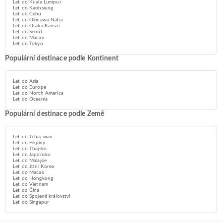
Let do Kuala Lumpur
Let do Kaohsiung
Let do Cebu
Let do Okinawa Naha
Let do Osaka Kansai
Let do Seoul
Let do Macau
Let do Tokyo
Populární destinace podle Kontinent
Let do Asia
Let do Europe
Let do North America
Let do Oceania
Populární destinace podle Země
Let do Tchaj-wan
Let do Filipíny
Let do Thajsko
Let do Japonsko
Let do Malajsie
Let do Jižní Korea
Let do Macao
Let do Hongkong
Let do Vietnam
Let do Čína
Let do Spojené království
Let do Singapur