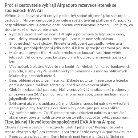
Proč si cestovatelé vybírají Airpaz pro rezervace letenek se
společností EVA Air
Věříme, že plánování vaší cesty by mělo být stejně příjemné jako samotné
cestování. Miliony cestovatelů po celém světě důvěřují platformě Airpaz díky
bezproblémovému a cenově dostupnému rezervačnímu procesu. Zde je to, co
získáte, když si rezervujete u nás:
Rychlé a snadné vyhledávání: Filtrujte a porovnávejte lety podle ceny,
času, délky trvání a počtu přestupů – vše v jednom vyhledávání.
Snadné doplňkové služby: Přidejte si odbavené zavazadlo, vyberte si
sedadlo, předobjednejte si jídlo nebo si k letu sjednejte cestovní pojištění.
Možnosti letových tříd: Hledáte trochu více luxusu? Nabízíme výběr
letových tříd od ekonomické až po první třídu pro prémiovější zážitek z
letu.
Více způsobů platby: Vyberte si z kreditních/debetních karet, bankovních
převodů, služby PayPal, elektronických peněženek a mnoha oblíbených
lokálních platebních metod.
Bezproblémové potvrzení letenky: Získejte potvrzení rezervace a letenku
přímo do vaší e-mailové schránky ihned po dokončení platby.
Globální zákaznická podpora: Náš vícejazyčný tým zákaznické podpory je
připraven vám 24/7 pomoci se změnami rezervace, zrušením letu nebo s
jakýmikoliv dotazy.
Exkluzivní akce pro aplikaci a členy: Užijte si speciální nabídky vytvořené
přímo pro členy Airpaz a exkluzivní slevy dostupné pouze v aplikaci.
Výjimečná hodnota: Zajišťujeme pro vás exkluzivní nabídky a speciální
akční ceny, abyste mohli ze svého cestovního rozpočtu vytěžit maximum.
Tipy, jak najít levné letenky společnosti EVA Air na Airpaz
Chcete na svém cestovním rozpočtu ušetřit ještě více? Postupujte podle
těchto chytrých tipů pro rezervaci a vytěžte z každé cesty s Airpaz maximum:
Rezervujte s předstihem: Ceny letenek mají tendenci růst s blížícím se