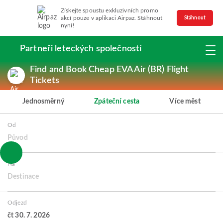
Získejte spoustu exkluzivních promo
akcí pouze v aplikaci Airpaz. Stáhnout
Stáhnout
nyní!
Partneři leteckých společností
Find and Book Cheap EVA Air (BR) Flight
Tickets
Jednosměrný
Zpáteční cesta
Více měst
Od
Původ
Na
Destinace
Odjezd
čt 30. 7. 2026