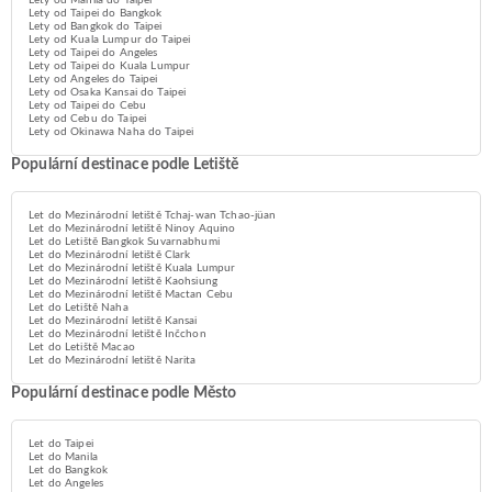
Lety od Manila do Taipei
Lety od Taipei do Bangkok
Lety od Bangkok do Taipei
Lety od Kuala Lumpur do Taipei
Lety od Taipei do Angeles
Lety od Taipei do Kuala Lumpur
Lety od Angeles do Taipei
Lety od Osaka Kansai do Taipei
Lety od Taipei do Cebu
Lety od Cebu do Taipei
Lety od Okinawa Naha do Taipei
Populární destinace podle Letiště
Let do Mezinárodní letiště Tchaj-wan Tchao-jüan
Let do Mezinárodní letiště Ninoy Aquino
Let do Letiště Bangkok Suvarnabhumi
Let do Mezinárodní letiště Clark
Let do Mezinárodní letiště Kuala Lumpur
Let do Mezinárodní letiště Kaohsiung
Let do Mezinárodní letiště Mactan Cebu
Let do Letiště Naha
Let do Mezinárodní letiště Kansai
Let do Mezinárodní letiště Inčchon
Let do Letiště Macao
Let do Mezinárodní letiště Narita
Populární destinace podle Město
Let do Taipei
Let do Manila
Let do Bangkok
Let do Angeles