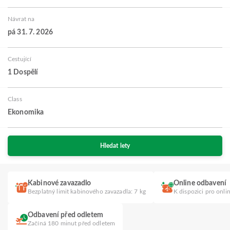
Návrat na
pá 31. 7. 2026
Cestující
1 Dospělí
Class
Ekonomika
Hledat lety
Kabinové zavazadlo
Online odbavení
Bezplatný limit kabinového zavazadla: 7 kg
K dispozici pro onli
Odbavení před odletem
Začíná 180 minut před odletem