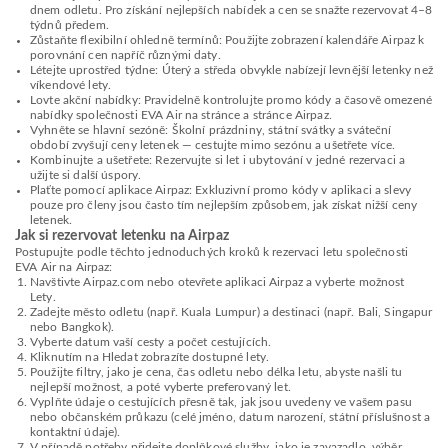
dnem odletu. Pro získání nejlepších nabídek a cen se snažte rezervovat 4–8
týdnů předem.
Zůstaňte flexibilní ohledně termínů: Použijte zobrazení kalendáře Airpaz k
porovnání cen napříč různými daty.
Létejte uprostřed týdne: Úterý a středa obvykle nabízejí levnější letenky než
víkendové lety.
Lovte akční nabídky: Pravidelně kontrolujte promo kódy a časově omezené
nabídky společnosti EVA Air na stránce a stránce Airpaz.
Vyhněte se hlavní sezóně: Školní prázdniny, státní svátky a sváteční
období zvyšují ceny letenek — cestujte mimo sezónu a ušetřete více.
Kombinujte a ušetřete: Rezervujte si let i ubytování v jedné rezervaci a
užijte si další úspory.
Plaťte pomocí aplikace Airpaz: Exkluzivní promo kódy v aplikaci a slevy
pouze pro členy jsou často tím nejlepším způsobem, jak získat nižší ceny
letenek.
Jak si rezervovat letenku na Airpaz
Postupujte podle těchto jednoduchých kroků k rezervaci letu společnosti
EVA Air na Airpaz:
Navštivte Airpaz.com nebo otevřete aplikaci Airpaz a vyberte možnost
Lety.
Zadejte město odletu (např. Kuala Lumpur) a destinaci (např. Bali, Singapur
nebo Bangkok).
Vyberte datum vaší cesty a počet cestujících.
Kliknutím na Hledat zobrazíte dostupné lety.
Použijte filtry, jako je cena, čas odletu nebo délka letu, abyste našli tu
nejlepší možnost, a poté vyberte preferovaný let.
Vyplňte údaje o cestujících přesně tak, jak jsou uvedeny ve vašem pasu
nebo občanském průkazu (celé jméno, datum narození, státní příslušnost a
kontaktní údaje).
V případě potřeby přidejte doplňkové služby, jako je zavazadlo, výběr