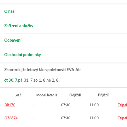
O nás
Zařízení a služby
Odbavení
Obchodní podmínky
Zkontrolujte letový řád společnosti EVA Air
čt 30. 7.
pá 31. 7.
so 1. 8.
ne 2. 8.
Let č.
Model letadla
Odjíždí
Přijíždí
BR170
-
07:30
11:00
Taipei
OZ6874
-
07:30
11:00
Taipei