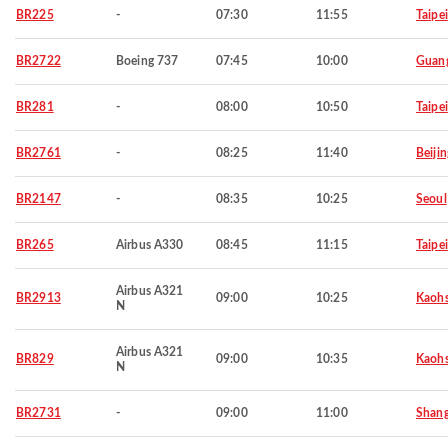
BR225
-
07:30
11:55
Taipei
BR2722
Boeing 737
07:45
10:00
Guan
BR281
-
08:00
10:50
Taipei
BR2761
-
08:25
11:40
Beijin
BR2147
-
08:35
10:25
Seoul
BR265
Airbus A330
08:45
11:15
Taipei
Airbus A321
BR2913
09:00
10:25
Kaohs
N
Airbus A321
BR829
09:00
10:35
Kaohs
N
BR2731
-
09:00
11:00
Shang