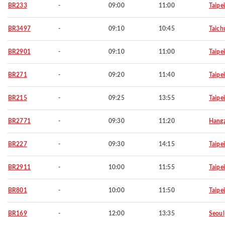
BR233
-
09:00
11:00
Taipei
BR3497
-
09:10
10:45
Taich
BR2901
-
09:10
11:00
Taipei
BR271
-
09:20
11:40
Taipei
BR215
-
09:25
13:55
Taipei
BR2771
-
09:30
11:20
Hang
BR227
-
09:30
14:15
Taipei
BR2911
-
10:00
11:55
Taipei
BR801
-
10:00
11:50
Taipei
BR169
-
12:00
13:35
Seoul