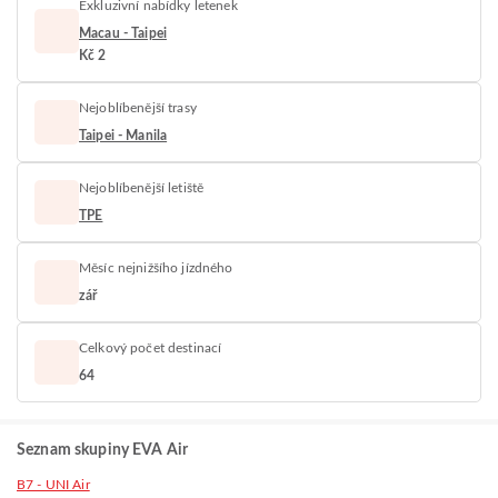
Exkluzivní nabídky letenek
Macau - Taipei
Kč 2
Nejoblíbenější trasy
Taipei - Manila
Nejoblíbenější letiště
TPE
Měsíc nejnižšího jízdného
zář
Celkový počet destinací
64
Seznam skupiny EVA Air
B7 - UNI Air