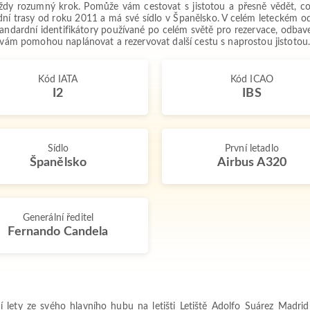
vždy rozumný krok. Pomůže vám cestovat s jistotou a přesně vědět, co 
dní trasy od roku 2011 a má své sídlo v Španělsko. V celém leteckém od
tandardní identifikátory používané po celém světě pro rezervace, odbave
é vám pomohou naplánovat a rezervovat další cestu s naprostou jistotou
Kód IATA
Kód ICAO
I2
IBS
Sídlo
První letadlo
Španělsko
Airbus A320
Generální ředitel
Fernando Candela
ní lety ze svého hlavního hubu na letišti Letiště Adolfo Suárez Madr