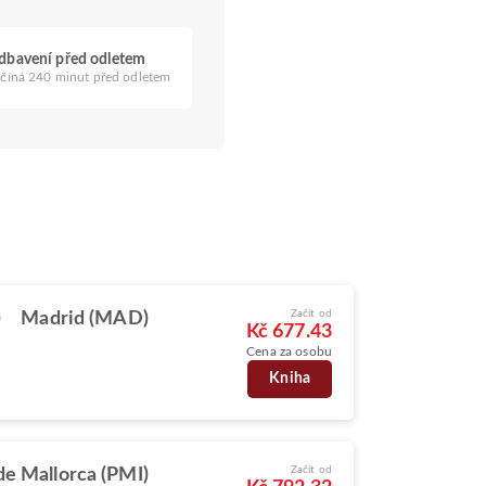
dbavení před odletem
číná 240 minut před odletem
Začít od
)
Madrid (MAD)
Kč 677.43
Cena za osobu
Kniha
Začít od
de Mallorca (PMI)