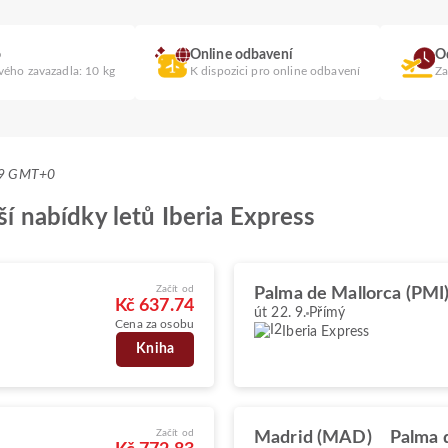
o
Online odbavení
O
vého zavazadla: 10 kg
K dispozici pro online odbavení
Za
:29 GMT+0
pší nabídky letů Iberia Express
Začít od
Palma de Mallorca (PMI
Kč 637.74
út 22. 9.
Přímý
Cena za osobu
Iberia Express
Kniha
Začít od
Madrid (MAD)
Palma 