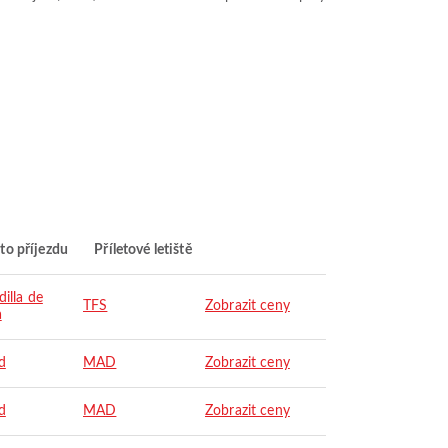
to příjezdu
Příletové letiště
illa de
TFS
Zobrazit ceny
a
d
MAD
Zobrazit ceny
d
MAD
Zobrazit ceny