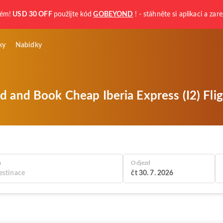
kém!
USD 30 OFF
použijte kód
GOBEYOND
! - stáhněte si aplikaci a zare
ky
Nabídky
d and Book Cheap Iberia Express (I2) Flig
a
Odjezd
čt 30. 7. 2026