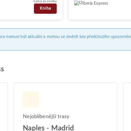
Cena za osobu
Iberia Express
Kniha
nce nemusí být aktuální a mohou se změnit bez předchozího upozornění
ss
Nejoblíbenější trasy
Naples - Madrid