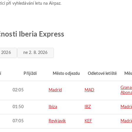
ici při vyhledávání letu na Airpaz.
čnosti Iberia Express
. 2026
ne 2. 8. 2026
í
Přijíždí
Město odjezdu
Odletové letiště
Měs
Granad
02:05
Madrid
MAD
Abon
01:50
Ibiza
IBZ
Madri
07:05
Reykjavik
KEF
Madri