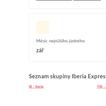
Měsíc nejnižšího jízdného
zář
Seznam skupiny Iberia Expres
IB - Iberia
YW - 