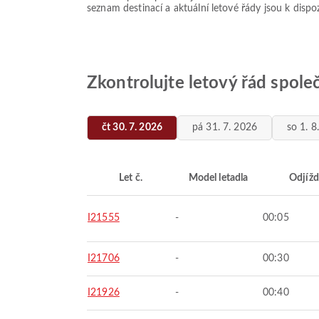
seznam destinací a aktuální letové řády jsou k dispoz
Zkontrolujte letový řád spole
čt 30. 7. 2026
pá 31. 7. 2026
so 1. 8
Let č.
Model letadla
Odjížd
I21555
-
00:05
I21706
-
00:30
I21926
-
00:40