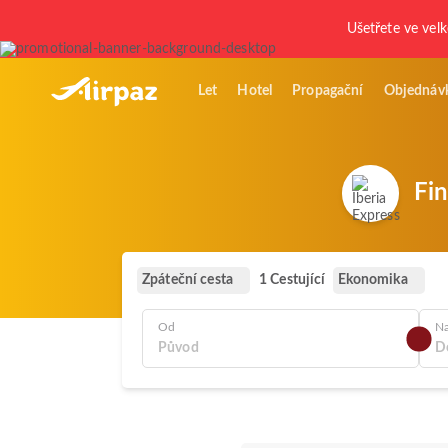
Ušetřete ve vel
Let
Hotel
Propagační
Objednáv
Fin
Zpáteční cesta
Ekonomika
1 Cestující
Od
N