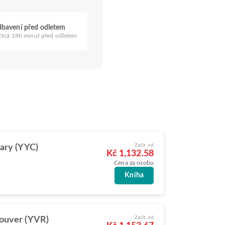
bavení před odletem
číná 180 minut před odletem
Začít od
ary (YYC)
Kč 1,132.58
Cena za osobu
Kniha
Začít od
ouver (YVR)