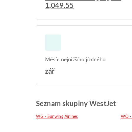
1,049.55
Měsíc nejnižšího jízdného
zář
Seznam skupiny WestJet
WG - Sunwing Airlines
WO -