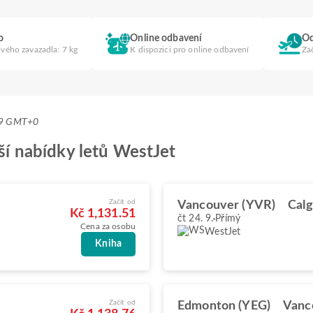
o
Online odbavení
Od
ového zavazadla: 7 kg
K dispozici pro online odbavení
Za
:19 GMT+0
pší nabídky letů WestJet
Začít od
Vancouver (YVR)
Calg
Kč 1,131.51
čt 24. 9.
Přímý
Cena za osobu
WestJet
Kniha
Začít od
Edmonton (YEG)
Vanc