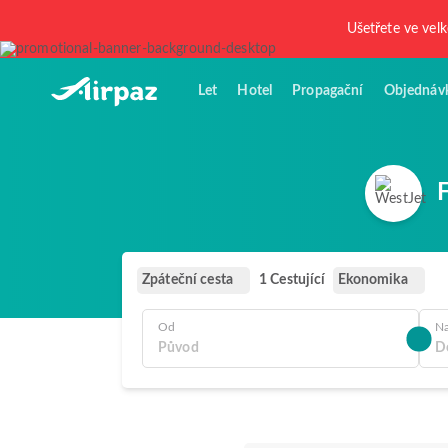
Ušetřete ve vel
Let
Hotel
Propagační
Objednáv
Zpáteční cesta
Ekonomika
1 Cestující
Od
N