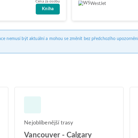
Cena za osobu
WestJet
Kniha
nce nemusí být aktuální a mohou se změnit bez předchozího upozornění
Nejoblíbenější trasy
Vancouver - Calgary