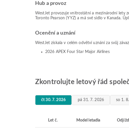
Hub a provoz
WestJet provozuje vnitrostátní a mezinárodní lety z
Toronto Pearson (YYZ) a má své sídlo v Kanada. Úplný
Ocenění a uznání
WestJet získala v celém odvětví uznání za svůj závaze
2026 APEX Four Star Major Airlines
Zkontrolujte letový řád spole
čt 30. 7. 2026
pá 31. 7. 2026
so 1. 8
Let č.
Model letadla
Odjížd