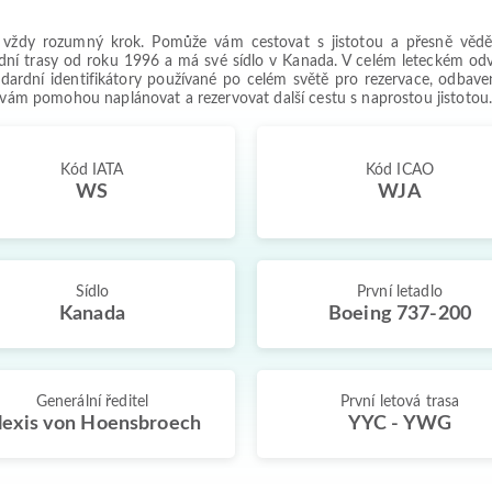
e vždy rozumný krok. Pomůže vám cestovat s jistotou a přesně vědět
odní trasy od roku 1996 a má své sídlo v Kanada. V celém leteckém od
rdní identifikátory používané po celém světě pro rezervace, odbaven
é vám pomohou naplánovat a rezervovat další cestu s naprostou jistotou
Kód IATA
Kód ICAO
WS
WJA
Sídlo
První letadlo
Kanada
Boeing 737-200
Generální ředitel
První letová trasa
lexis von Hoensbroech
YYC - YWG