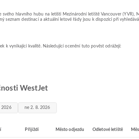
e svého hlavního hubu na letišti Mezinárodní letiště Vancouver (YVR), Me
 seznam destinací a aktuální letové řády jsou k dispozici při vyhledáván
k k vynikající kvalitě. Následující ocenění tuto pověst odrážejí:
čnosti WestJet
. 2026
ne 2. 8. 2026
í
Přijíždí
Město odjezdu
Odletové letiště
Měs