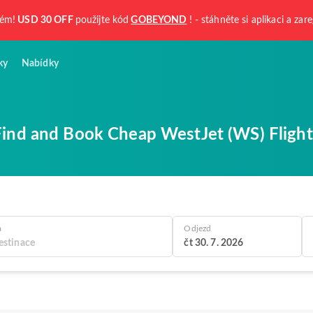
kém!
USD 30 OFF
použijte kód
GOBEYOND
! - stáhněte si aplikaci a zare
ky
Nabídky
Find and Book Cheap WestJet (WS) Flight
a
Odjezd
čt 30. 7. 2026