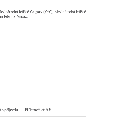
zinárodní letiště Calgary (YYC), Mezinárodní letiště
í letu na Airpaz.
to příjezdu
Příletové letiště