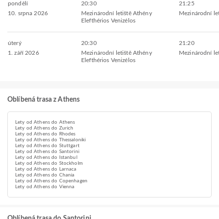
pondělí
20:30
21:25
10. srpna 2026
Mezinárodní letiště Athény
Mezinárodní let
Elefthérios Venizélos
úterý
20:30
21:20
1. září 2026
Mezinárodní letiště Athény
Mezinárodní let
Elefthérios Venizélos
Oblíbená trasa z Athens
Lety od Athens do Athens
Lety od Athens do Zurich
Lety od Athens do Rhodes
Lety od Athens do Thessaloniki
Lety od Athens do Stuttgart
Lety od Athens do Santorini
Lety od Athens do Istanbul
Lety od Athens do Stockholm
Lety od Athens do Larnaca
Lety od Athens do Chania
Lety od Athens do Copenhagen
Lety od Athens do Vienna
Oblíbená trasa do Santorini