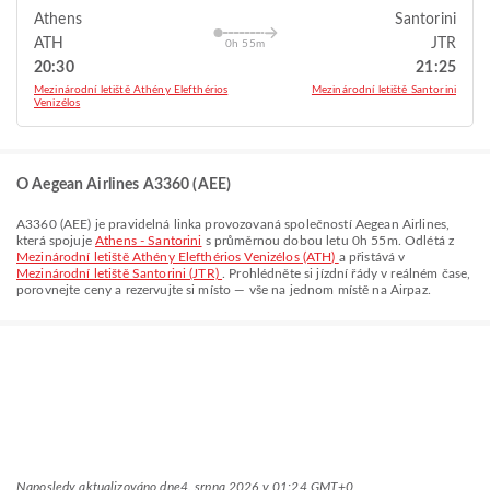
Athens
Santorini
ATH
JTR
0h 55m
20:30
21:25
Mezinárodní letiště Athény Elefthérios
Mezinárodní letiště Santorini
Venizélos
O Aegean Airlines A3360 (AEE)
A3360
(
AEE
) je pravidelná linka provozovaná společností
Aegean Airlines
,
která spojuje
Athens - Santorini
s průměrnou dobou letu
0h 55m
. Odlétá z
Mezinárodní letiště Athény Elefthérios Venizélos (ATH)
a přistává v
Mezinárodní letiště Santorini (JTR)
. Prohlédněte si jízdní řády v reálném čase,
porovnejte ceny a rezervujte si místo — vše na jednom místě na Airpaz.
Naposledy aktualizováno dne
4. srpna 2026 v 01:24 GMT+0