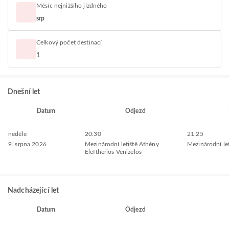
Měsíc nejnižšího jízdného
srp
Celkový počet destinací
1
Dnešní let
Datum
Odjezd
neděle
20:30
21:25
9. srpna 2026
Mezinárodní letiště Athény
Mezinárodní let
Elefthérios Venizélos
Nadcházející let
Datum
Odjezd