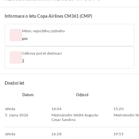
Informace o letu Copa Airlines CM361 (CMP)
Měsíc nejnižšího jízdného
pro
Celkový počet destinací
2
Dnešní let
Datum
Odjezd
středa
14:04
15:20
5. srpna 2026
Mezinárodní letiště Augusto
Mezinárodní let
Cesar Sandino
středa
16:28
19:55