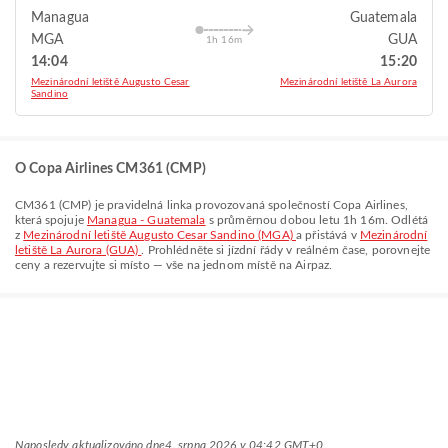
Managua
Guatemala
MGA
GUA
1h 16m
14:04
15:20
Mezinárodní letiště Augusto Cesar
Mezinárodní letiště La Aurora
Sandino
O Copa Airlines CM361 (CMP)
CM361
(
CMP
) je pravidelná linka provozovaná společností
Copa Airlines
,
která spojuje
Managua - Guatemala
s průměrnou dobou letu
1h 16m
. Odlétá
z
Mezinárodní letiště Augusto Cesar Sandino (MGA)
a přistává v
Mezinárodní
letiště La Aurora (GUA)
. Prohlédněte si jízdní řády v reálném čase, porovnejte
ceny a rezervujte si místo — vše na jednom místě na Airpaz.
Naposledy aktualizováno dne
4. srpna 2026 v 04:42 GMT+0