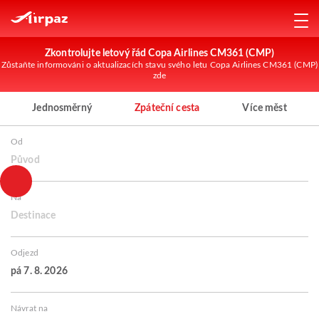
Zkontrolujte letový řád Copa Airlines CM361 (CMP)
Zůstaňte informováni o aktualizacích stavu svého letu Copa Airlines CM361 (CMP)
zde
Jednosměrný
Zpáteční cesta
Více měst
Od
Původ
Na
Destinace
Odjezd
pá 7. 8. 2026
Návrat na