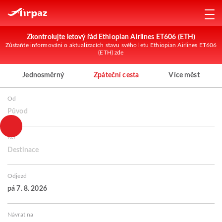
Zkontrolujte letový řád Ethiopian Airlines ET606 (ETH)
Zůstaňte informováni o aktualizacích stavu svého letu Ethiopian Airlines ET606
(ETH) zde
Jednosměrný
Zpáteční cesta
Více měst
Od
Původ
Na
Destinace
Odjezd
pá 7. 8. 2026
Návrat na