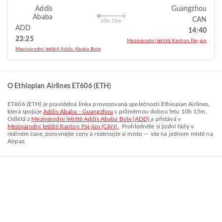
Addis
Guangzhou
Ababa
CAN
10h 15m
ADD
14:40
23:25
Mezinárodní letiště Kanton Paj-jün
Mezinárodní letiště Addis Ababa Bole
O Ethiopian Airlines ET606 (ETH)
ET606
(
ETH
) je pravidelná linka provozovaná společností
Ethiopian Airlines
,
která spojuje
Addis Ababa - Guangzhou
s průměrnou dobou letu
10h 15m
.
Odlétá z
Mezinárodní letiště Addis Ababa Bole (ADD)
a přistává v
Mezinárodní letiště Kanton Paj-jün (CAN)
. Prohlédněte si jízdní řády v
reálném čase, porovnejte ceny a rezervujte si místo — vše na jednom místě na
Airpaz.