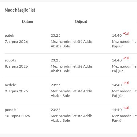
Nadcházející let
Datum
Odjezd
+1d
pátek
23:25
14:40
7. srpna 2026
Mezinárodní letiště Addis
Mezinárodní le
Ababa Bole
Paj-jün
+1d
sobota
23:25
14:40
8. srpna 2026
Mezinárodní letiště Addis
Mezinárodní le
Ababa Bole
Paj-jün
+1d
neděle
23:25
14:40
9. srpna 2026
Mezinárodní letiště Addis
Mezinárodní le
Ababa Bole
Paj-jün
+1d
pondělí
23:25
14:40
10. srpna 2026
Mezinárodní letiště Addis
Mezinárodní le
Ababa Bole
Paj-jün