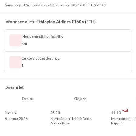
Naposledy aktualizováno dne
28. července 2026 v 05:31 GMT+0
Informace o letu Ethiopian Airlines ET606 (ETH)
Měsíc nejnižšího jízdného
pro
Celkový počet destinací
1
Dnešní let
Datum
Odjezd
+1d
čtvrtek
23:25
14:40
6. srpna 2026
Mezinárodní letiště Addis
Mezinárodní le
Ababa Bole
Paj-jün