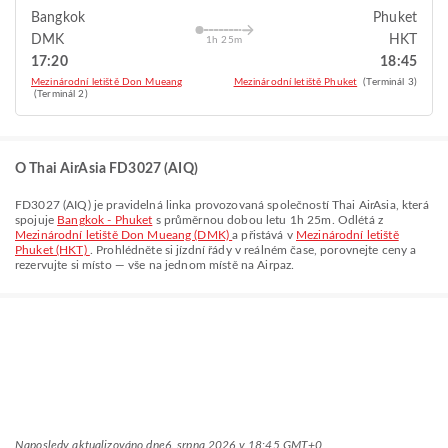
Bangkok
Phuket
DMK
HKT
1h 25m
17:20
18:45
Mezinárodní letiště Don Mueang
Mezinárodní letiště Phuket
(Terminál 3)
(Terminál 2)
O Thai AirAsia FD3027 (AIQ)
FD3027
(
AIQ
) je pravidelná linka provozovaná společností
Thai AirAsia
, která
spojuje
Bangkok - Phuket
s průměrnou dobou letu
1h 25m
. Odlétá z
Mezinárodní letiště Don Mueang (DMK)
a přistává v
Mezinárodní letiště
Phuket (HKT)
. Prohlédněte si jízdní řády v reálném čase, porovnejte ceny a
rezervujte si místo — vše na jednom místě na Airpaz.
Naposledy aktualizováno dne
6. srpna 2026 v 18:45 GMT+0