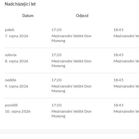
Nadcházející let
Datum
Odjezd
pátek
17:20
18:45
7. srpna 2026
Mezinárodní letiště Don
Mezinárodní le
Mueang
sobota
17:20
18:45
8. srpna 2026
Mezinárodní letiště Don
Mezinárodní le
Mueang
neděle
17:20
18:45
9. srpna 2026
Mezinárodní letiště Don
Mezinárodní le
Mueang
pondělí
17:20
18:45
10. srpna 2026
Mezinárodní letiště Don
Mezinárodní le
Mueang