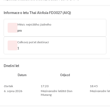
Informace o letu Thai AirAsia FD3027 (AIQ)
Měsíc nejnižšího jízdného
pro
Celkový počet destinací
1
Dnešní let
Datum
Odjezd
čtvrtek
17:20
18:45
6. srpna 2026
Mezinárodní letiště Don
Mezinárodní le
Mueang