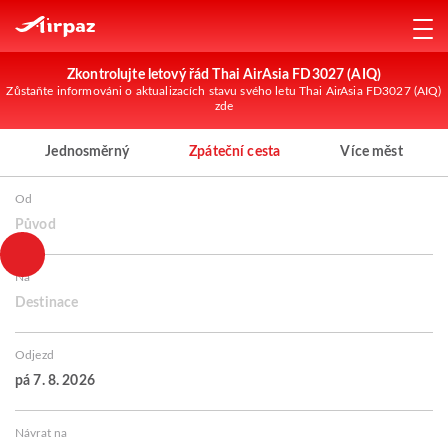
Zkontrolujte letový řád Thai AirAsia FD3027 (AIQ)
Zůstaňte informováni o aktualizacích stavu svého letu Thai AirAsia FD3027 (AIQ)
zde
Jednosměrný
Zpáteční cesta
Více měst
Od
Původ
Na
Destinace
Odjezd
pá 7. 8. 2026
Návrat na