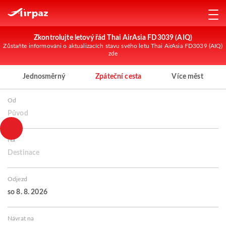
Zkontrolujte letový řád Thai AirAsia FD3039 (AIQ)
Zůstaňte informováni o aktualizacích stavu svého letu Thai AirAsia FD3039 (AIQ)
zde
Jednosměrný
Zpáteční cesta
Více měst
Od
Původ
Na
Destinace
Odjezd
so 8. 8. 2026
Návrat na