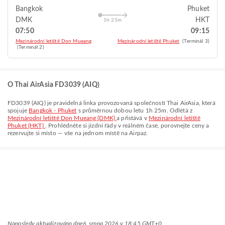
Bangkok
Phuket
DMK
HKT
1h 25m
07:50
09:15
Mezinárodní letiště Don Mueang
Mezinárodní letiště Phuket
(Terminál 3)
(Terminál 2)
O Thai AirAsia FD3039 (AIQ)
FD3039
(
AIQ
) je pravidelná linka provozovaná společností
Thai AirAsia
, která
spojuje
Bangkok - Phuket
s průměrnou dobou letu
1h 25m
. Odlétá z
Mezinárodní letiště Don Mueang (DMK)
a přistává v
Mezinárodní letiště
Phuket (HKT)
. Prohlédněte si jízdní řády v reálném čase, porovnejte ceny a
rezervujte si místo — vše na jednom místě na Airpaz.
Naposledy aktualizováno dne
6. srpna 2026 v 18:45 GMT+0