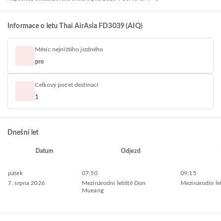
Informace o letu Thai AirAsia FD3039 (AIQ)
Měsíc nejnižšího jízdného
pro
Celkový počet destinací
1
Dnešní let
Datum
Odjezd
pátek
07:50
09:15
7. srpna 2026
Mezinárodní letiště Don
Mezinárodní le
Mueang