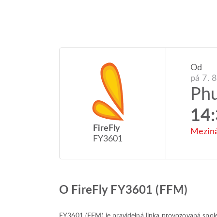
Od
pá 7. 
Ph
14
FireFly
Meziná
FY3601
O FireFly FY3601 (FFM)
FY3601
(
FFM
) je pravidelná linka provozovaná spo