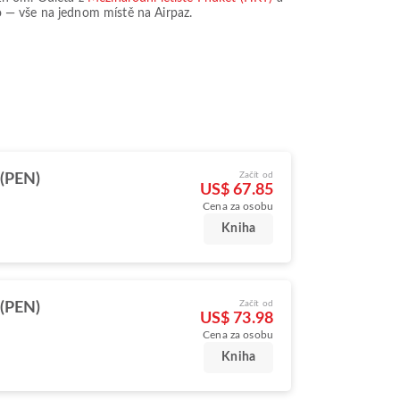
to — vše na jednom místě na Airpaz.
Začít od
(PEN)
US$ 67.85
Cena za osobu
Kniha
Začít od
(PEN)
US$ 73.98
Cena za osobu
Kniha