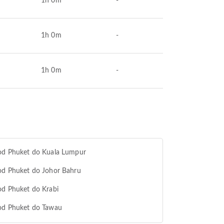
1h 0m
-
1h 0m
-
1h 0m
-
 od Phuket do Kuala Lumpur
od Phuket do Johor Bahru
od Phuket do Krabi
 od Phuket do Tawau