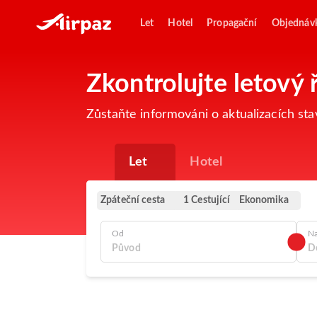
Let
Hotel
Propagační
Objednáv
Zkontrolujte letový
Zůstaňte informováni o aktualizacích st
Let
Hotel
Zpáteční cesta
Ekonomika
1 Cestující
Od
N