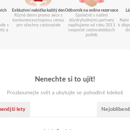
ních
Exkluzivní nabídka každý den
Odborník na online rezervace
Lá
Různé denní promo akce s
Společně s našimi
konkurenceschopnou cenou
důvěryhodnými partnery
Naše 
íle s
pro všechny cestovatele
naplňujeme od roku 2011
k disp
etů a
nespočet cestovatelských
dn
potřeb
Nenechte si to ujít!
Prozkoumejte svět a ubytujte se pohodlně kdekoli
enější lety
Nejoblíbeněj