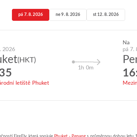
pá 7. 8. 2026
ne 9. 8. 2026
st 12. 8. 2026
Na
8. 2026
pá 7.
uket
Pe
(HKT)
1h 0m
:35
16
rodní letiště Phuket
Mezin
lečností
FireFly
, která spojuje
Phuket - Penang
s průměrnou dobou letu