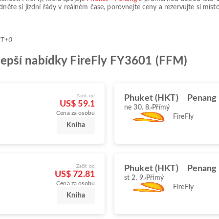
édněte si jízdní řády v reálném čase, porovnejte ceny a rezervujte si mís
MT+0
ejlepší nabídky FireFly FY3601 (FFM)
Začít od
Phuket (HKT)
Penang 
US$ 59.1
ne 30. 8.
Přímý
Cena za osobu
FireFly
Kniha
Začít od
Phuket (HKT)
Penang 
US$ 72.81
st 2. 9.
Přímý
Cena za osobu
FireFly
Kniha