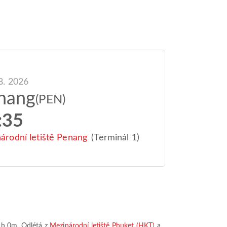
 8. 2026
nang
(PEN)
:35
árodní letiště Penang
(Terminál 1)
1h 0m
. Odlétá z
Mezinárodní letiště Phuket (HKT)
a