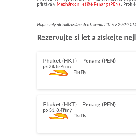
přistává v
Mezinárodní letiště Penang (PEN)
. Prohl
Naposledy aktualizováno dne
6. srpna 2026 v 20:20 G
Rezervujte si let a získejte n
Phuket (HKT)
Penang (PEN)
pá 28. 8.
Přímý
FireFly
Phuket (HKT)
Penang (PEN)
po 31. 8.
Přímý
FireFly