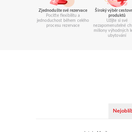
Zjednodušte své rezervace
Široký výběr cestov
Pociťte flexibilitu a
produktů
jednoduchost během celého
Užijte si své
procesu rezervace
nezapomenutelné chv
miliony výhodných l
ubytování
Nejoblíb