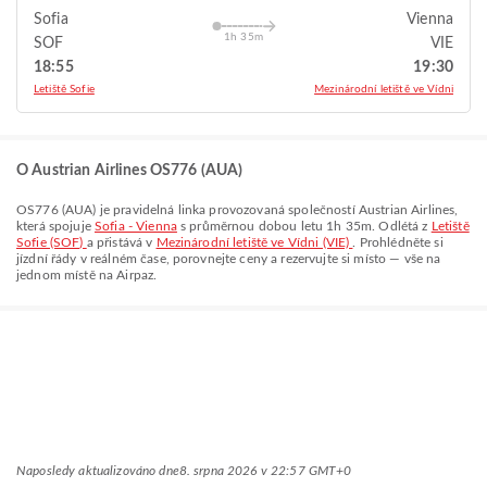
Sofia
Vienna
1h 35m
SOF
VIE
18:55
19:30
Letiště Sofie
Mezinárodní letiště ve Vídni
O Austrian Airlines OS776 (AUA)
OS776
(
AUA
) je pravidelná linka provozovaná společností
Austrian Airlines
,
která spojuje
Sofia - Vienna
s průměrnou dobou letu
1h 35m
. Odlétá z
Letiště
Sofie (SOF)
a přistává v
Mezinárodní letiště ve Vídni (VIE)
. Prohlédněte si
jízdní řády v reálném čase, porovnejte ceny a rezervujte si místo — vše na
jednom místě na Airpaz.
Naposledy aktualizováno dne
8. srpna 2026 v 22:57 GMT+0