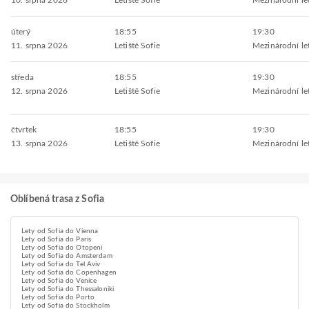
10. srpna 2026
Letiště Sofie
Mezinárodní let
úterý
18:55
19:30
11. srpna 2026
Letiště Sofie
Mezinárodní let
středa
18:55
19:30
12. srpna 2026
Letiště Sofie
Mezinárodní let
čtvrtek
18:55
19:30
13. srpna 2026
Letiště Sofie
Mezinárodní let
Oblíbená trasa z Sofia
Lety od Sofia do Vienna
Lety od Sofia do Paris
Lety od Sofia do Otopeni
Lety od Sofia do Amsterdam
Lety od Sofia do Tel Aviv
Lety od Sofia do Copenhagen
Lety od Sofia do Venice
Lety od Sofia do Thessaloniki
Lety od Sofia do Porto
Lety od Sofia do Stockholm