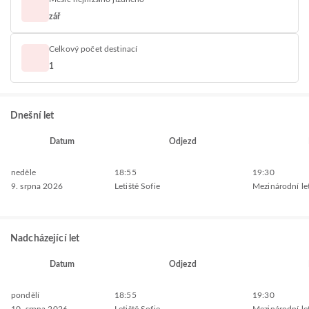
zář
Celkový počet destinací
1
Dnešní let
Datum
Odjezd
neděle
18:55
19:30
9. srpna 2026
Letiště Sofie
Mezinárodní let
Nadcházející let
Datum
Odjezd
pondělí
18:55
19:30