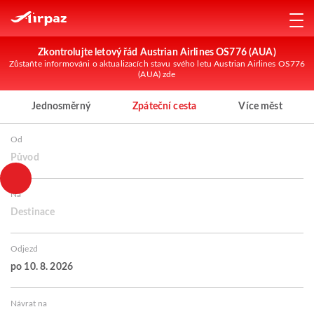
Zkontrolujte letový řád Austrian Airlines OS776 (AUA)
Zůstaňte informováni o aktualizacích stavu svého letu Austrian Airlines OS776
(AUA) zde
Jednosměrný
Zpáteční cesta
Více měst
Od
Původ
Na
Destinace
Odjezd
po 10. 8. 2026
Návrat na