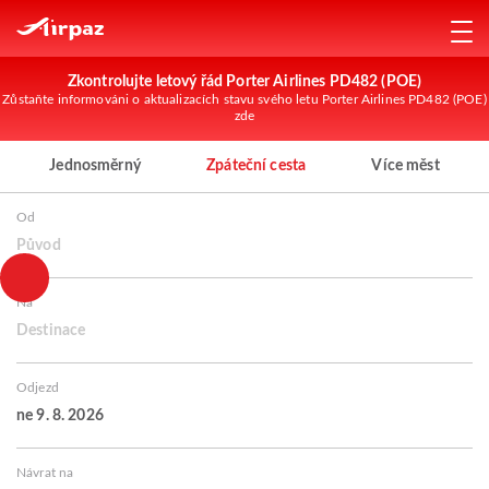
Zkontrolujte letový řád Porter Airlines PD482 (POE)
Zůstaňte informováni o aktualizacích stavu svého letu Porter Airlines PD482 (POE)
zde
Jednosměrný
Zpáteční cesta
Více měst
Od
Původ
Na
Destinace
Odjezd
ne 9. 8. 2026
Návrat na