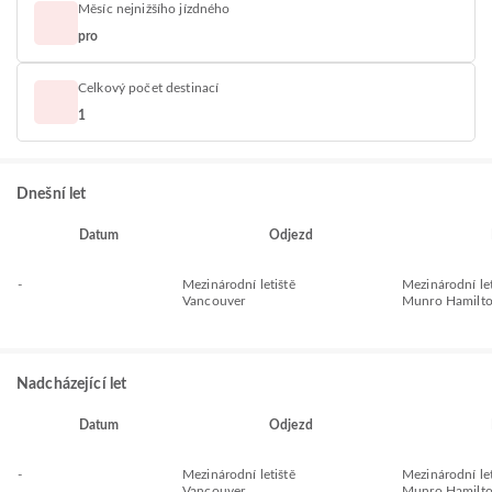
Měsíc nejnižšího jízdného
pro
Celkový počet destinací
1
Dnešní let
Datum
Odjezd
-
Mezinárodní letiště
Mezinárodní le
Vancouver
Munro Hamilt
Nadcházející let
Datum
Odjezd
-
Mezinárodní letiště
Mezinárodní le
Vancouver
Munro Hamilt