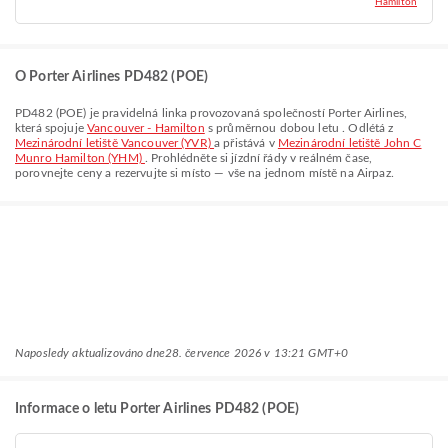
Hamilton
O Porter Airlines PD482 (POE)
PD482
(
POE
) je pravidelná linka provozovaná společností
Porter Airlines
,
která spojuje
Vancouver - Hamilton
s průměrnou dobou letu
. Odlétá z
Mezinárodní letiště Vancouver (YVR)
a přistává v
Mezinárodní letiště John C
Munro Hamilton (YHM)
. Prohlédněte si jízdní řády v reálném čase,
porovnejte ceny a rezervujte si místo — vše na jednom místě na Airpaz.
Naposledy aktualizováno dne
28. července 2026 v 13:21 GMT+0
Informace o letu Porter Airlines PD482 (POE)