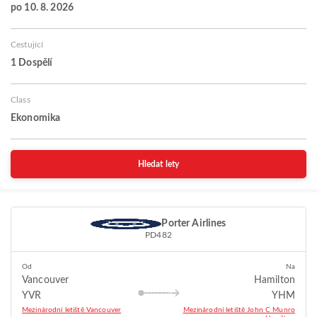
po 10. 8. 2026
Cestující
1 Dospělí
Class
Ekonomika
Hledat lety
Porter Airlines
PD482
Od
Na
Vancouver
Hamilton
YVR
YHM
Mezinárodní letiště Vancouver
Mezinárodní letiště John C Munro