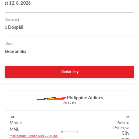
st 12. 8. 2026
Cestující
1 Dospělí
Class
Ekonomika
Hledat lety
Philippine Airlines
PR1781
Od
Na
Manila
Puerto
Princesa
MNL
City
Mezinárodní letiště Ninoy Aquino