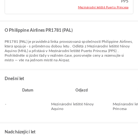
PPS
Mezinárodní letiště Puerto Princesa
O Philippine Airlines PR1781 (PAL)
PR1781
(
PAL
) je pravidelná linka provozovaná společností
Philippine Airlines
,
která spojuje
-
s průměrnou dobou letu
. Odlétá z
Mezinárodní letiště Ninoy
Aquino (MNL)
a přistává v
Mezinárodní letiště Puerto Princesa (PPS)
.
Prohlédněte si jízdní řády v reálném čase, porovnejte ceny a rezervujte si
místo — vše na jednom místě na Airpaz.
Dnešní let
Datum
Odjezd
-
Mezinárodní letiště Ninoy
Mezinárodní let
Aquino
Princesa
Nadcházející let