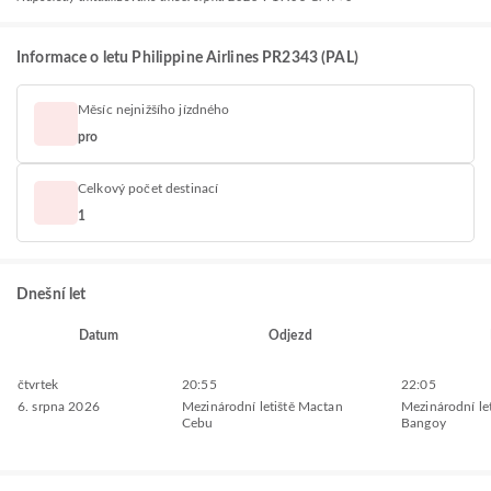
Informace o letu Philippine Airlines PR2343 (PAL)
Měsíc nejnižšího jízdného
pro
Celkový počet destinací
1
Dnešní let
Datum
Odjezd
čtvrtek
20:55
22:05
6. srpna 2026
Mezinárodní letiště Mactan
Mezinárodní let
Cebu
Bangoy