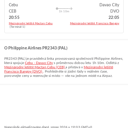
Cebu
Davao City
CEB
DVO
1h 10m
20:55
22:05
Mezinárodní letiště Mactan Cebu
Mezinárodní letiště Francisco Bangoy
(Terminál 1)
O Philippine Airlines PR2343 (PAL)
PR2343
(
PAL
) je pravidelná linka provozovaná společností
Philippine Airlines
,
která spojuje
Cebu - Davao City
s průměrnou dobou letu
1h 10m
. Odlétá z
Mezinárodní letiště Mactan Cebu (CEB)
a přistává v
Mezinárodní letiště
Francisco Bangoy (DVO)
. Prohlédněte si jízdní řády v reálném čase,
porovnejte ceny a rezervujte si místo — vše na jednom místě na Airpaz.
Naposledy aktualizováno dne
6. srpna 2026 v 19:03 GMT+0