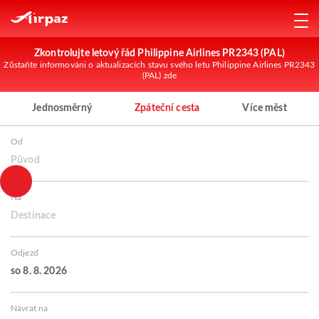
Zkontrolujte letový řád Philippine Airlines PR2343 (PAL)
Zůstaňte informováni o aktualizacích stavu svého letu Philippine Airlines PR2343
(PAL) zde
Jednosměrný
Zpáteční cesta
Více měst
Od
Původ
Na
Destinace
Odjezd
so 8. 8. 2026
Návrat na