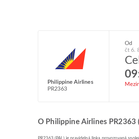
Od
čt 6. 
Ce
09
Philippine Airlines
Mezin
PR2363
O Philippine Airlines PR2363 
PR2363
(
PAL
) je pravidelná linka provozovaná spol