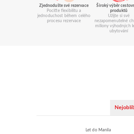
Zjednodušte své rezervace
Široký výběr cestov
Pociťte flexibilitu a
produktů
jednoduchost během celého
Užijte si své
procesu rezervace
nezapomenutelné chv
miliony výhodných l
ubytování
Nejoblíb
Let do Manila