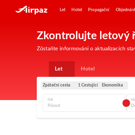
Let
Hotel
Propagační
Objednáv
Zkontrolujte letový 
Zůstaňte informováni o aktualizacích sta
Let
Hotel
Zpáteční cesta
Ekonomika
1 Cestující
Od
N