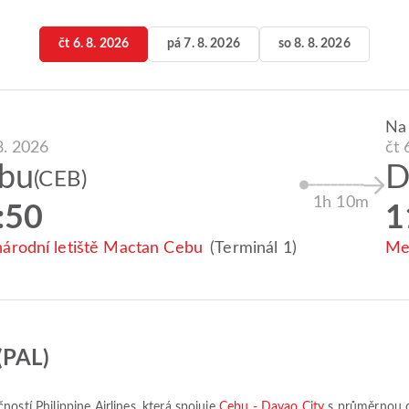
čt 6. 8. 2026
pá 7. 8. 2026
so 8. 8. 2026
Na
8. 2026
čt 
bu
D
(CEB)
1h 10m
:50
1
árodní letiště Mactan Cebu
(Terminál 1)
Mez
(PAL)
ečností
Philippine Airlines
, která spojuje
Cebu - Davao City
s průměrnou 