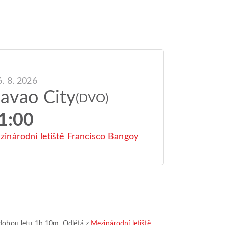
6. 8. 2026
avao City
(DVO)
1:00
inárodní letiště Francisco Bangoy
dobou letu
1h 10m
. Odlétá z
Mezinárodní letiště