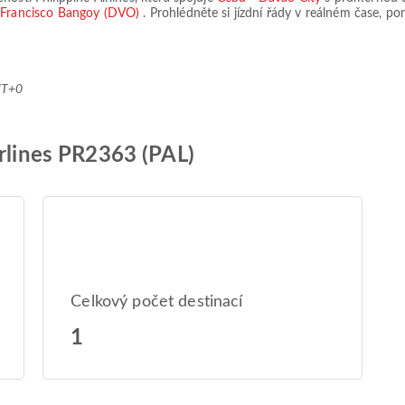
ě Francisco Bangoy (DVO)
. Prohlédněte si jízdní řády v reálném čase, p
MT+0
irlines PR2363 (PAL)
Celkový počet destinací
1