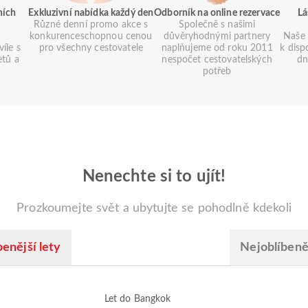
ních
Exkluzivní nabídka každý den
Odborník na online rezervace
Lá
Různé denní promo akce s
Společně s našimi
konkurenceschopnou cenou
důvěryhodnými partnery
Naše 
íle s
pro všechny cestovatele
naplňujeme od roku 2011
k disp
etů a
nespočet cestovatelských
dn
potřeb
Nenechte si to ujít!
Prozkoumejte svět a ubytujte se pohodlně kdekoli
enější lety
Nejoblíbeněj
Let do Bangkok