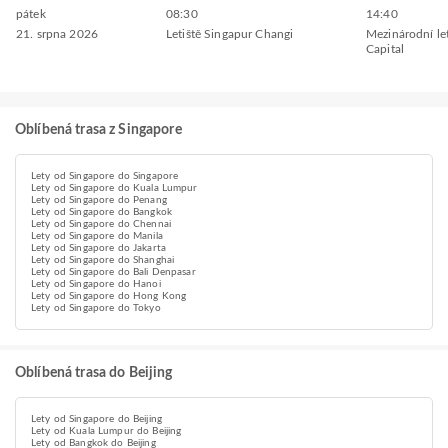
pátek
08:30
14:40
21. srpna 2026
Letiště Singapur Changi
Mezinárodní let
Capital
Oblíbená trasa z Singapore
Lety od Singapore do Singapore
Lety od Singapore do Kuala Lumpur
Lety od Singapore do Penang
Lety od Singapore do Bangkok
Lety od Singapore do Chennai
Lety od Singapore do Manila
Lety od Singapore do Jakarta
Lety od Singapore do Shanghai
Lety od Singapore do Bali Denpasar
Lety od Singapore do Hanoi
Lety od Singapore do Hong Kong
Lety od Singapore do Tokyo
Oblíbená trasa do Beijing
Lety od Singapore do Beijing
Lety od Kuala Lumpur do Beijing
Lety od Bangkok do Beijing