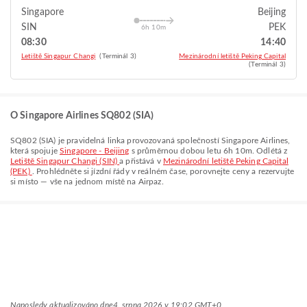
Singapore
Beijing
SIN
PEK
6h 10m
08:30
14:40
Letiště Singapur Changi
(Terminál 3)
Mezinárodní letiště Peking Capital
(Terminál 3)
O Singapore Airlines SQ802 (SIA)
SQ802
(
SIA
) je pravidelná linka provozovaná společností
Singapore Airlines
,
která spojuje
Singapore - Beijing
s průměrnou dobou letu
6h 10m
. Odlétá z
Letiště Singapur Changi (SIN)
a přistává v
Mezinárodní letiště Peking Capital
(PEK)
. Prohlédněte si jízdní řády v reálném čase, porovnejte ceny a rezervujte
si místo — vše na jednom místě na Airpaz.
Naposledy aktualizováno dne
4. srpna 2026 v 19:02 GMT+0