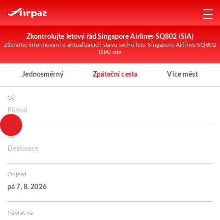
Zkontrolujte letový řád Singapore Airlines SQ802 (SIA)
Zůstaňte informováni o aktualizacích stavu svého letu Singapore Airlines SQ802
(SIA) zde
Jednosměrný
Zpáteční cesta
Více měst
Od
Původ
Na
Destinace
Odjezd
pá 7. 8. 2026
Návrat na