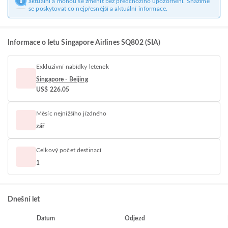
aktuální a mohou se změnit bez předchozího upozornění. Snažíme
se poskytovat co nejpřesnější a aktuální informace.
Informace o letu Singapore Airlines SQ802 (SIA)
Exkluzivní nabídky letenek
Singapore - Beijing
US$ 226.05
Měsíc nejnižšího jízdného
zář
Celkový počet destinací
1
Dnešní let
Datum
Odjezd