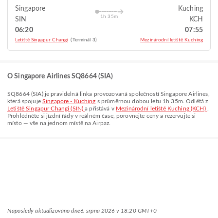
Singapore
Kuching
1h 35m
SIN
KCH
06:20
07:55
Letiště Singapur Changi
(Terminál 3)
Mezinárodní letiště Kuching
O Singapore Airlines SQ8664 (SIA)
SQ8664
(
SIA
) je pravidelná linka provozovaná společností
Singapore Airlines
,
která spojuje
Singapore - Kuching
s průměrnou dobou letu
1h 35m
. Odlétá z
Letiště Singapur Changi (SIN)
a přistává v
Mezinárodní letiště Kuching (KCH)
.
Prohlédněte si jízdní řády v reálném čase, porovnejte ceny a rezervujte si
místo — vše na jednom místě na Airpaz.
Naposledy aktualizováno dne
6. srpna 2026 v 18:20 GMT+0