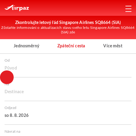
Zkontrolujte letový řád Singapore Airlines SQ8664 (SIA)
Zůstaňte informováni o aktualizacích stavu svého letu Singapore Airlines SQ8664
(SIA) zde
Jednosměrný
Zpáteční cesta
Více měst
Od
Původ
Na
Destinace
Odjezd
so 8. 8. 2026
Návrat na