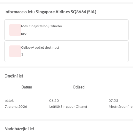
Informace o letu Singapore Airlines SQ8664 (SIA)
Měsíc nejnižšího jízdného
pro
Celkový počet destinací
1
Dnešní let
Datum
Odjezd
pátek
06:20
07:55
7. srpna 2026
Letiště Singapur Changi
Mezinárodní le
Nadcházející let