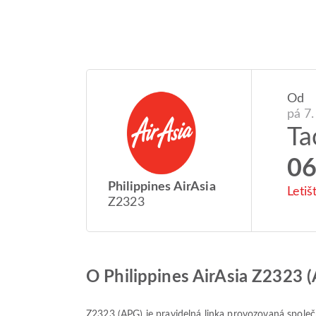
Od
pá 7.
Ta
06
Philippines AirAsia
Leti
Z2323
O Philippines AirAsia Z2323 
Z2323
(
APG
) je pravidelná linka provozovaná spole