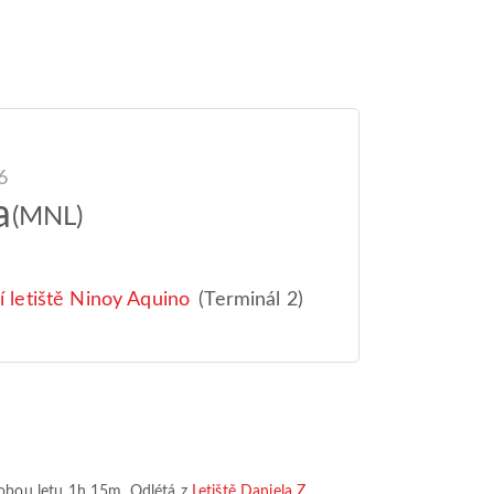
6
a
(MNL)
 letiště Ninoy Aquino
(Terminál 2)
obou letu
1h 15m
. Odlétá z
Letiště Daniela Z.