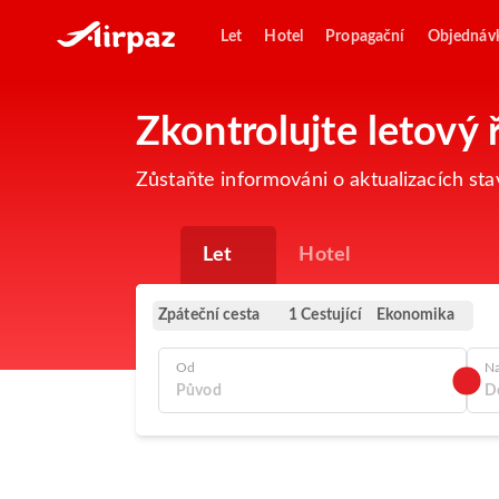
Let
Hotel
Propagační
Objednáv
Zkontrolujte letový 
Zůstaňte informováni o aktualizacích sta
Let
Hotel
Zpáteční cesta
Ekonomika
1 Cestující
Od
N