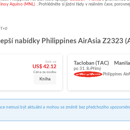
 Ninoy Aquino (MNL)
. Prohlédněte si jízdní řády v reálném čase, porovn
MT+0
ejlepší nabídky Philippines AirAsia Z2323 
Začít od
Tacloban (TAC)
Manila
US$ 42.12
po 31. 8.
Přímý
Cena za osobu
Philippines Air
Kniha
nce nemusí být aktuální a mohou se změnit bez předchozího upozornění