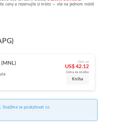
ejte ceny a rezervujte si místo — vše na jednom místě
(APG)
Začít od
 (MNL)
US$ 42.12
Cena za osobu
Asia
Kniha
. Snažíme se poskytovat co