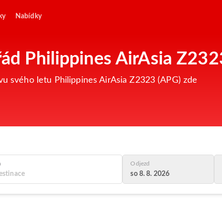
ky
Nabídky
řád Philippines AirAsia Z23
vu svého letu Philippines AirAsia Z2323 (APG) zde
a
Odjezd
so 8. 8. 2026