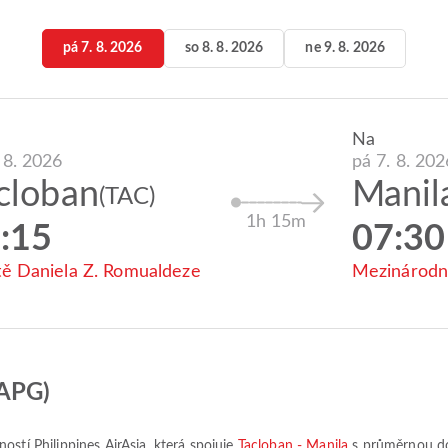
pá 7. 8. 2026
so 8. 8. 2026
ne 9. 8. 2026
Na
 8. 2026
pá 7. 8. 202
cloban
Manil
(TAC)
1h 15m
:15
07:30
ště Daniela Z. Romualdeze
Mezinárodní
(APG)
čností
Philippines AirAsia
, která spojuje
Tacloban - Manila
s průměrnou d