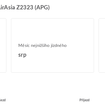
AirAsia Z2323 (APG)
Měsíc nejnižšího jízdného
srp
jezd
Příjezd