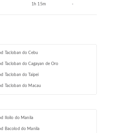
1h 15m
-
od Tacloban do Cebu
od Tacloban do Cagayan de Oro
od Tacloban do Taipei
 od Tacloban do Macau
od Iloilo do Manila
od Bacolod do Manila