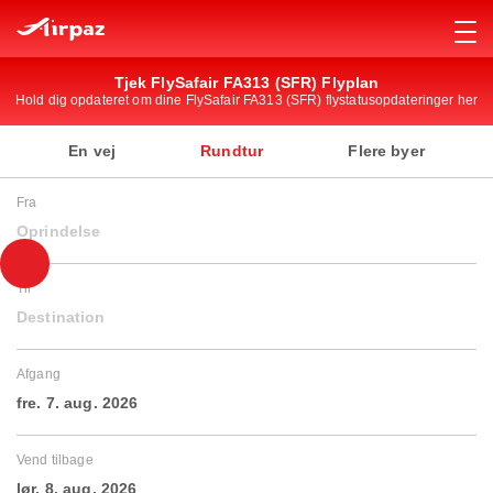
Tjek FlySafair FA313 (SFR) Flyplan
Hold dig opdateret om dine FlySafair FA313 (SFR) flystatusopdateringer her
En vej
Rundtur
Flere byer
Fra
Oprindelse
Til
Destination
Afgang
fre. 7. aug. 2026
Vend tilbage
lør. 8. aug. 2026