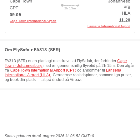
Cape Town
Johannesb
urg
CPT
2h 15m
HLA
09.05
11.20
Cape Town International Airport
Lanseria International Airport
Om FlySafair FA313 (SFR)
FA313
(
SFR
) er en planlagt rute drevet af
FlySafair
, der forbinder
Cape
Town - Johannesburg
med en gennemsnitlig flyvetid på
2h 15m
. Den afgår
fra
Cape Town International Airport (CPT)
og ankommer til
Lanseria
International Airport (HLA)
. Gennemse realtidsplaner, sammenlign priser,
og book din plads — alt på ét sted på Airpaz.
Sidst opdateret den
4. august 2026 kl. 06.52 GMT+0