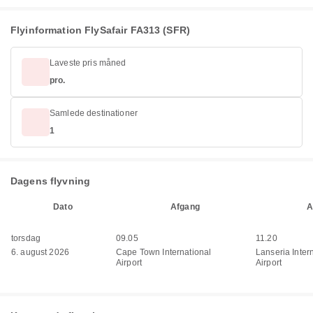
Flyinformation FlySafair FA313 (SFR)
Laveste pris måned
pro.
Samlede destinationer
1
Dagens flyvning
Dato
Afgang
A
torsdag
09.05
11.20
6. august 2026
Cape Town International
Lanseria Inter
Airport
Airport