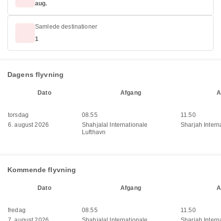
aug.
Samlede destinationer
1
Dagens flyvning
Dato
Afgang
A
torsdag
08.55
11.50
6. august 2026
Shahjalal Internationale
Sharjah Interna
Lufthavn
Kommende flyvning
Dato
Afgang
A
fredag
08.55
11.50
7. august 2026
Shahjalal Internationale
Sharjah Interna