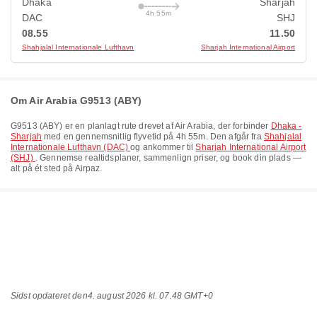
Dhaka
Sharjah
4h 55m
DAC
SHJ
08.55
11.50
Shahjalal Internationale Lufthavn
Sharjah International Airport
Om Air Arabia G9513 (ABY)
G9513
(
ABY
) er en planlagt rute drevet af
Air Arabia
, der forbinder
Dhaka -
Sharjah
med en gennemsnitlig flyvetid på
4h 55m
. Den afgår fra
Shahjalal
Internationale Lufthavn (DAC)
og ankommer til
Sharjah International Airport
(SHJ)
. Gennemse realtidsplaner, sammenlign priser, og book din plads —
alt på ét sted på Airpaz.
Sidst opdateret den
4. august 2026 kl. 07.48 GMT+0