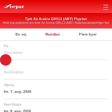
Tjek Air Arabia G9513 (ABY) Flyplan
Hold dig opdateret om dine Air Arabia G9513 (ABY) flystatusopdateringer her
En vej
Rundtur
Flere byer
Fra
Oprindelse
Til
Destination
Afgang
fre. 7. aug. 2026
Vend tilbage
lør. 8. aug. 2026