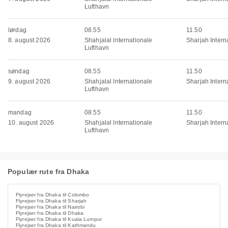
Lufthavn
lørdag
08.55
11.50
8. august 2026
Shahjalal Internationale
Sharjah Interna
Lufthavn
søndag
08.55
11.50
9. august 2026
Shahjalal Internationale
Sharjah Interna
Lufthavn
mandag
08.55
11.50
10. august 2026
Shahjalal Internationale
Sharjah Interna
Lufthavn
Populær rute fra Dhaka
Flyrejser fra Dhaka til Colombo
Flyrejser fra Dhaka til Sharjah
Flyrejser fra Dhaka til Nairobi
Flyrejser fra Dhaka til Dhaka
Flyrejser fra Dhaka til Kuala Lumpur
Flyrejser fra Dhaka til Kathmandu