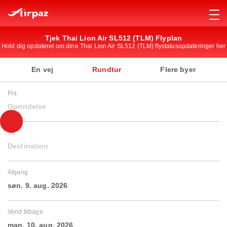
Tjek Thai Lion Air SL512 (TLM) Flyplan
Hold dig opdateret om dine Thai Lion Air SL512 (TLM) flystatusopdateringer her
En vej
Rundtur
Flere byer
Fra
Oprindelse
Til
Destination
Afgang
søn. 9. aug. 2026
Vend tilbage
man. 10. aug. 2026