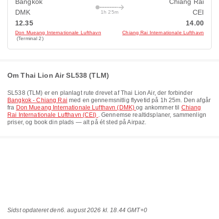
Bangkok
Chiang Rai
DMK
CEI
1h 25m
12.35
14.00
Don Mueang Internationale Lufthavn
Chiang Rai Internationale Lufthavn
(Terminal 2)
Om Thai Lion Air SL538 (TLM)
SL538
(
TLM
) er en planlagt rute drevet af
Thai Lion Air
, der forbinder
Bangkok - Chiang Rai
med en gennemsnitlig flyvetid på
1h 25m
. Den afgår
fra
Don Mueang Internationale Lufthavn (DMK)
og ankommer til
Chiang
Rai Internationale Lufthavn (CEI)
. Gennemse realtidsplaner, sammenlign
priser, og book din plads — alt på ét sted på Airpaz.
Sidst opdateret den
6. august 2026 kl. 18.44 GMT+0