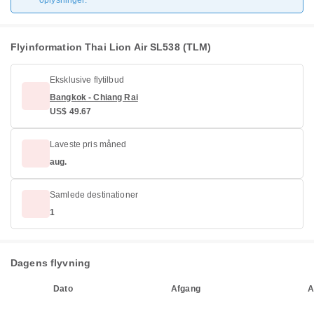
oplysninger.
Flyinformation Thai Lion Air SL538 (TLM)
Eksklusive flytilbud
Bangkok - Chiang Rai
US$ 49.67
Laveste pris måned
aug.
Samlede destinationer
1
Dagens flyvning
Dato
Afgang
A