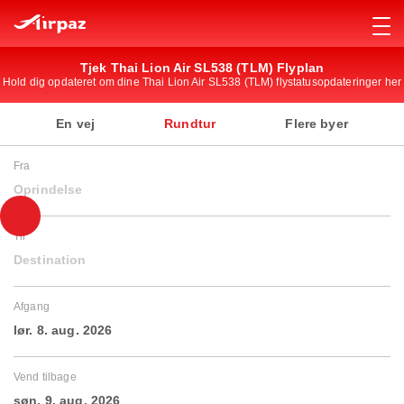
Tjek Thai Lion Air SL538 (TLM) Flyplan
Hold dig opdateret om dine Thai Lion Air SL538 (TLM) flystatusopdateringer her
En vej
Rundtur
Flere byer
Fra
Oprindelse
Til
Destination
Afgang
lør. 8. aug. 2026
Vend tilbage
søn. 9. aug. 2026