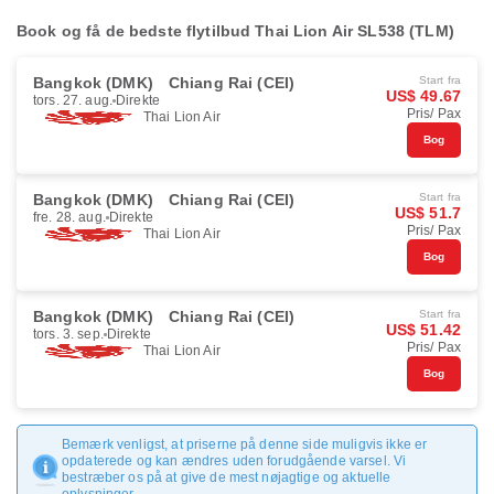
Book og få de bedste flytilbud Thai Lion Air SL538 (TLM)
Bangkok (DMK)
Chiang Rai (CEI)
Start fra
US$ 49.67
tors. 27. aug.
Direkte
Pris/ Pax
Thai Lion Air
Bog
Bangkok (DMK)
Chiang Rai (CEI)
Start fra
US$ 51.7
fre. 28. aug.
Direkte
Pris/ Pax
Thai Lion Air
Bog
Bangkok (DMK)
Chiang Rai (CEI)
Start fra
US$ 51.42
tors. 3. sep.
Direkte
Pris/ Pax
Thai Lion Air
Bog
Bemærk venligst, at priserne på denne side muligvis ikke er
opdaterede og kan ændres uden forudgående varsel. Vi
bestræber os på at give de mest nøjagtige og aktuelle