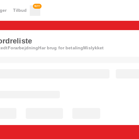
NY!
nger
Tilbud
ordreliste
tedt
Forarbejdning
Har brug for betaling
Mislykket