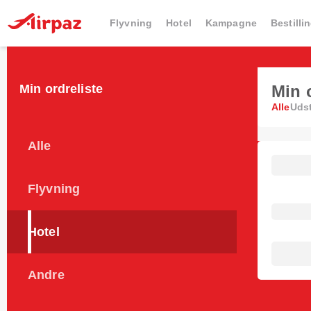
Flyvning
Hotel
Kampagne
Bestilli
Min ordreliste
Min 
Alle
Uds
Alle
Flyvning
Hotel
Andre