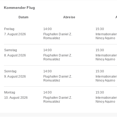
Kommender Flug
Datum
Abreise
Freitag
14:00
15:30
7. August 2026
Flughafen Daniel Z.
Internationale
Romualdez
Ninoy Aquino
Samstag
14:00
15:30
8. August 2026
Flughafen Daniel Z.
Internationale
Romualdez
Ninoy Aquino
Sonntag
14:00
15:30
9. August 2026
Flughafen Daniel Z.
Internationale
Romualdez
Ninoy Aquino
Montag
14:00
15:30
10. August 2026
Flughafen Daniel Z.
Internationale
Romualdez
Ninoy Aquino