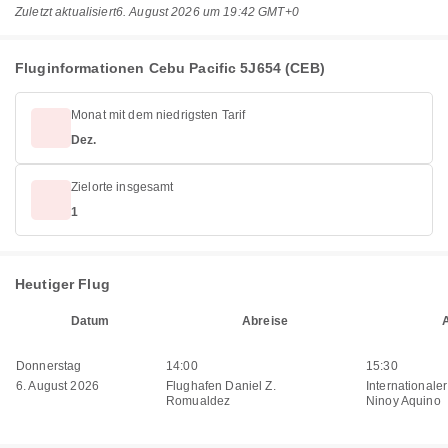
Zuletzt aktualisiert
6. August 2026 um 19:42 GMT+0
Fluginformationen Cebu Pacific 5J654 (CEB)
Monat mit dem niedrigsten Tarif
Dez.
Zielorte insgesamt
1
Heutiger Flug
Datum
Abreise
Donnerstag
14:00
15:30
6. August 2026
Flughafen Daniel Z.
Internationale
Romualdez
Ninoy Aquino