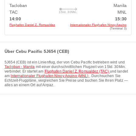
Tacloban
Manila
TAC
MNL
1Std. 30Min.
14:00
15:30
Flughafen Daniel Z. Romualdez
Internationaler Flughafen Ninoy Aquino
(Terminal 3)
Über Cebu Pacific 5J654 (CEB)
5J654
(
CEB
) ist ein Linienflug, der von
Cebu Pacific
betrieben wird und
Tacloban - Manila
mit einer durchschnittlichen Flugzeit von
1Std. 30Min.
verbindet. Er startet am
Flughafen Daniel Z. Romualdez (TAC)
und landet
am
Internationaler Flughafen Ninoy Aquino (MNL)
. Durchsuchen Sie
Echtzeit-Flugpläne, vergleichen Sie Preise und buchen Sie Ihren Platz —
alles an einem Ort auf Airpaz.