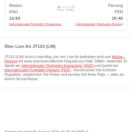
Medan
Penang
0Std. 50Min.
KNO
PEN
13:50
15:40
Internationaler Flughafen Kualanamu
Internationaler Flughafen Penang
Über Lion Air JT132 (LNI)
JT132
(
LNI
) ist ein Linienflug, der von
Lion Air
betrieben wird und
Medan -
Penang
mit einer durchschnittlichen Flugzeit von
0Std. 50Min.
verbindet. Er
startet am
Internationaler Flughafen Kualanamu (KNO)
und landet am
Internationaler Flughafen Penang (PEN)
. Durchsuchen Sie Echtzeit-
Flugpläne, vergleichen Sie Preise und buchen Sie Ihren Platz — alles an
einem Ort auf Airpaz.