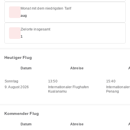
Monat mit dem niedrigsten Tarif
aug
Zielorte insgesamt
1
Heutiger Flug
Datum
Abreise
Sonntag
13:50
15:40
9. August 2026
Internationaler Flughafen
Internationale
Kualanamu
Penang
Kommender Flug
Datum
Abreise