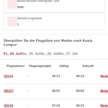
Monat mit dem niedrigsten Tarif
Sept.
Zielorte insgesamt
1
Überprüfen Sie die Flugpläne von Medan nach Kuala
Lumpur
Fr., 24. Juli
Sa., 25. Juli
So., 26. Juli
Mo., 27. Juli
Flugnummer
Flugzeugmodell
Abflug
Ankunft
QZ124
-
06:10
08:10
Meda
OD327
-
06:55
09:05
Meda
QZ128
-
07:10
09:15
Meda