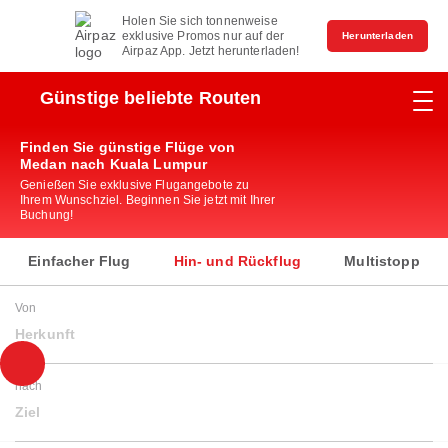
Holen Sie sich tonnenweise
exklusive Promos nur auf der
Herunterladen
Airpaz App. Jetzt herunterladen!
Günstige beliebte Routen
Finden Sie günstige Flüge von
Medan nach Kuala Lumpur
Genießen Sie exklusive Flugangebote zu
Ihrem Wunschziel. Beginnen Sie jetzt mit Ihrer
Buchung!
Einfacher Flug
Hin- und Rückflug
Multistopp
Von
Herkunft
nach
Ziel