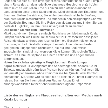
Begeben Sie sich auf ein unvergessliches Abenteuer nach Kuala Lumpur,
einem Reiseziel, an dem jede Ecke eine neue Geschichte erzählt. Von
ihrem reichen kulturellen Erbe bis hin zu ihren atemberaubenden
Landschaften bietet diese Stadt endlose Möglichkeiten zum Entdecken und
Staunen. Stellen Sie sich vor, Sie schlendern durch lebhafte Straßen,
probieren lokale Köstlichkeiten und tauchen in den einzigartigen Charme
der Stadt ein. Beginnen Sie Ihre Reise von Medan aus und finden Sie das
perfekte Flugticket, um Ihre Reise unvergesslich zu machen.
Das sollten Sie vor dem Flug wissen
Mit Airpaz können Sie ganz einfach Flugtickets von Medan nach Kuala
Lumpur buchen. Als Online-Reisebüro seit 2011 wissen wir, dass jeder
Reisende etwas anderes sucht, sei es Komfort, Geschwindigkeit oder
Erschwinglichkeit. Deshalb ist Airpaz bestrebt, Ihnen die am besten
geeigneten Flugoptionen anzubieten, die auf Ihre Bedürfnisse
zugeschnitten sind. Mit nur wenigen Klicks können Sie sich ein Ticket
sichern, das Ihre Reisepläne zu einem nahtlosen und angenehmen
Erlebnis macht.
Holen Sie sich das günstigste Flugticket nach Kuala Lumpur
Airpaz bietet exklusive Angebote und Sonderangebote, sodass Sie Ihr
Ticket zu unglaublich günstigen Preisen buchen können. Profitieren Sie
von ermäßigten Preisen, ohne Kompromisse bei Qualität oder Komfort
einzugehen. Mit Airpaz war es noch nie so einfach, zu Ihrem Traumziel zu
reisen. Buchen Sie Ihren günstigen Flug mit Airpaz für ein
außergewöhnliches Reiseerlebnis und unschlagbare Ersparnisse.
Liste der verfügbaren Fluggesellschaften von Medan nach
Kuala Lumpur