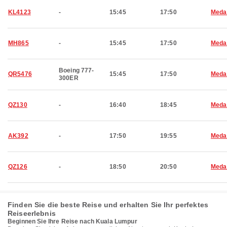
KL4123
-
15:45
17:50
Meda
MH865
-
15:45
17:50
Meda
Boeing 777-
QR5476
15:45
17:50
Meda
300ER
QZ130
-
16:40
18:45
Meda
AK392
-
17:50
19:55
Meda
QZ126
-
18:50
20:50
Meda
Finden Sie die beste Reise und erhalten Sie Ihr perfektes
Reiseerlebnis
Beginnen Sie Ihre Reise nach Kuala Lumpur