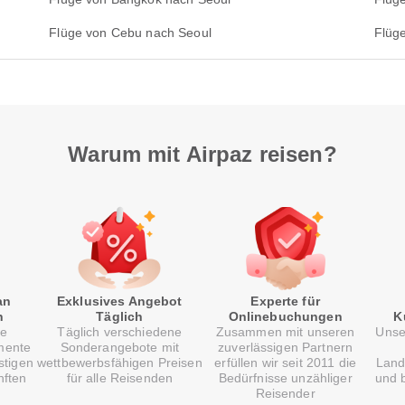
Flüge von Cebu nach Seoul
Flüg
Warum mit Airpaz reisen?
an
Exklusives Angebot
Experte für
n
Täglich
Onlinebuchungen
K
re
Täglich verschiedene
Zusammen mit unseren
Unse
mente
Sonderangebote mit
zuverlässigen Partnern
stigen
wettbewerbsfähigen Preisen
erfüllen wir seit 2011 die
Land
nften
für alle Reisenden
Bedürfnisse unzähliger
und b
Reisender