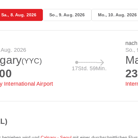
Sa., 8. Aug. 2026
So., 9. Aug. 2026
Mo., 10. Aug. 2026
nach
. Aug. 2026
So., 
gary
Ma
(YYC)
17Std. 59Min.
:00
23
 International Airport
Inte
L)
r
betrieben wird und
Calgary - Seoul
mit einer durchschnittlichen Flug