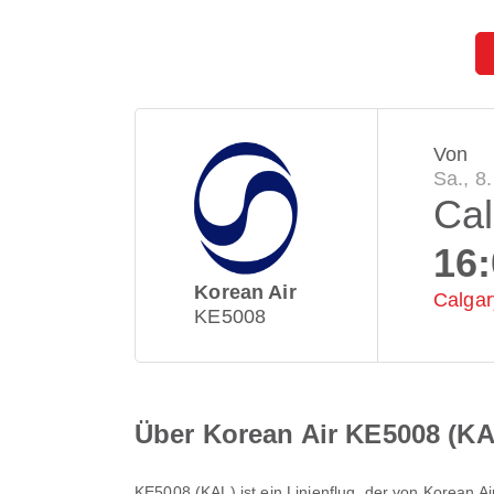
Von
Sa., 8
Cal
16
Korean Air
Calgary
KE5008
Über Korean Air KE5008 (KA
KE5008
(
KAL
) ist ein Linienflug, der von
Korean Ai