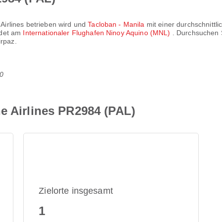
 Airlines
betrieben wird und
Tacloban - Manila
mit einer durchschnittl
ndet am
Internationaler Flughafen Ninoy Aquino (MNL)
. Durchsuchen S
irpaz.
0
e Airlines PR2984 (PAL)
Zielorte insgesamt
1