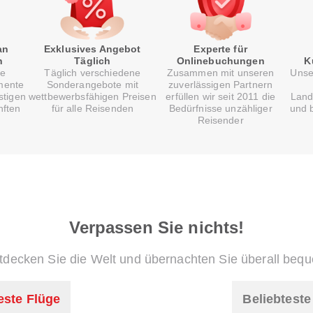
an
Exklusives Angebot
Experte für
n
Täglich
Onlinebuchungen
K
re
Täglich verschiedene
Zusammen mit unseren
Unse
mente
Sonderangebote mit
zuverlässigen Partnern
stigen
wettbewerbsfähigen Preisen
erfüllen wir seit 2011 die
Land
nften
für alle Reisenden
Bedürfnisse unzähliger
und b
Reisender
Verpassen Sie nichts!
tdecken Sie die Welt und übernachten Sie überall beq
este Flüge
Beliebtest