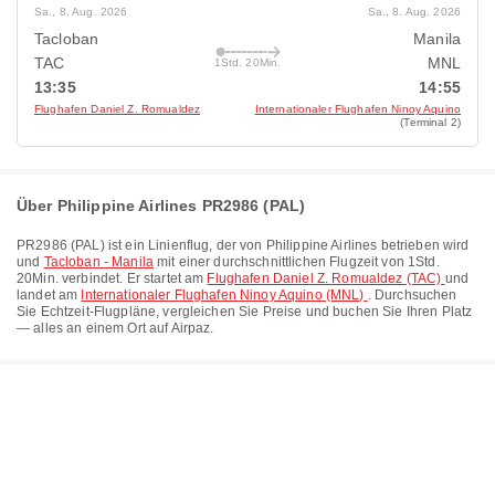
Sa., 8. Aug. 2026
Sa., 8. Aug. 2026
Tacloban
Manila
TAC
MNL
1Std. 20Min.
13:35
14:55
Flughafen Daniel Z. Romualdez
Internationaler Flughafen Ninoy Aquino
(Terminal 2)
Über Philippine Airlines PR2986 (PAL)
PR2986
(
PAL
) ist ein Linienflug, der von
Philippine Airlines
betrieben wird
und
Tacloban - Manila
mit einer durchschnittlichen Flugzeit von
1Std.
20Min.
verbindet. Er startet am
Flughafen Daniel Z. Romualdez (TAC)
und
landet am
Internationaler Flughafen Ninoy Aquino (MNL)
. Durchsuchen
Sie Echtzeit-Flugpläne, vergleichen Sie Preise und buchen Sie Ihren Platz
— alles an einem Ort auf Airpaz.