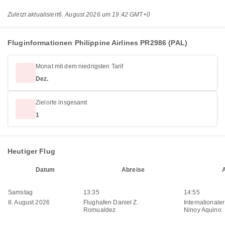
Zuletzt aktualisiert
6. August 2026 um 19:42 GMT+0
Fluginformationen Philippine Airlines PR2986 (PAL)
Monat mit dem niedrigsten Tarif
Dez.
Zielorte insgesamt
1
Heutiger Flug
Datum
Abreise
Samstag
13:35
14:55
8. August 2026
Flughafen Daniel Z.
Internationale
Romualdez
Ninoy Aquino