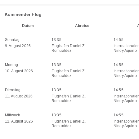
Kommender Flug
Datum
Abreise
Sonntag
13:35
14:55
9. August 2026
Flughafen Daniel Z.
Internationale
Romualdez
Ninoy Aquino
Montag
13:35
14:55
10. August 2026
Flughafen Daniel Z.
Internationale
Romualdez
Ninoy Aquino
Dienstag
13:35
14:55
11. August 2026
Flughafen Daniel Z.
Internationale
Romualdez
Ninoy Aquino
Mittwoch
13:35
14:55
12. August 2026
Flughafen Daniel Z.
Internationale
Romualdez
Ninoy Aquino