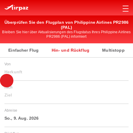
Überprüfen Sie den Flugplan von Philippine Airlines PR2986
(PAL)
Bleiben Sie hier über Aktualisierungen des Flugstatus Ihres Philippine Airlines
PR2986 (PAL) informiert
Einfacher Flug
Hin- und Rückflug
Multistopp
Von
Herkunft
nach
Ziel
Abreise
So., 9. Aug. 2026