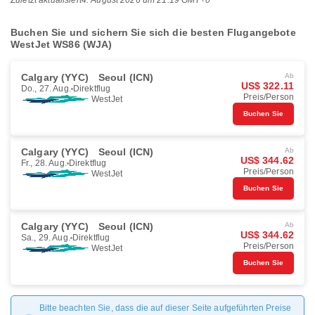
Zuletzt aktualisiert
4. August 2026 um 21:19 GMT+0
Buchen Sie und sichern Sie sich die besten Flugangebote
WestJet WS86 (WJA)
Calgary (YYC)
Seoul (ICN)
Ab
US$ 322.11
Do., 27. Aug.
Direktflug
Preis/Person
WestJet
Buchen Sie
Calgary (YYC)
Seoul (ICN)
Ab
US$ 344.62
Fr., 28. Aug.
Direktflug
Preis/Person
WestJet
Buchen Sie
Calgary (YYC)
Seoul (ICN)
Ab
US$ 344.62
Sa., 29. Aug.
Direktflug
Preis/Person
WestJet
Buchen Sie
Bitte beachten Sie, dass die auf dieser Seite aufgeführten Preise