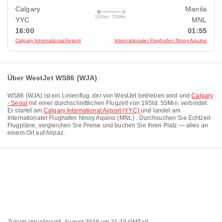
Calgary
Manila
19Std. 55Min.
YYC
MNL
16:00
01:55
Calgary International Airport
Internationaler Flughafen Ninoy Aquino
Über WestJet WS86 (WJA)
WS86
(
WJA
) ist ein Linienflug, der von
WestJet
betrieben wird und
Calgary
- Seoul
mit einer durchschnittlichen Flugzeit von
19Std. 55Min.
verbindet.
Er startet am
Calgary International Airport (YYC)
und landet am
Internationaler Flughafen Ninoy Aquino (MNL)
. Durchsuchen Sie Echtzeit-
Flugpläne, vergleichen Sie Preise und buchen Sie Ihren Platz — alles an
einem Ort auf Airpaz.